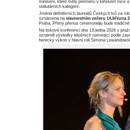
minisérií, které měly premiéru v loňském roce 
statutárních kategorií.
Jména definitivních laureátů Českých lvů za ro
oznámena na
slavnostním večeru 14.března 
Praha. Přímý přenos ceremoniálu bude tradičně
Na tiskové konferenci dne 19.ledna 2026 v pr
oznámili výsledky letošních nominací podle zaved
herecký výkon v hlavní roli Simona Lewandowsk