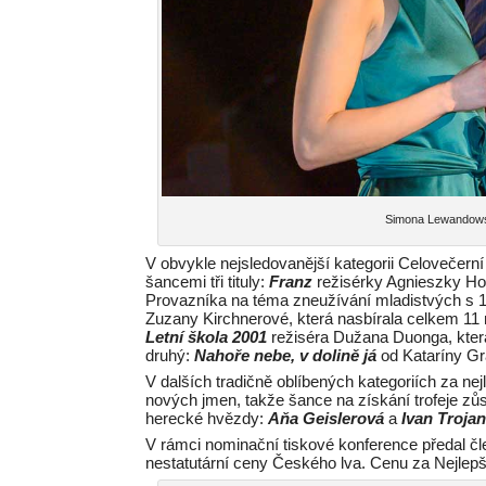
Simona Lewandowsk
V obvykle nejsledovanější kategorii Celovečerní
šancemi tři tituly:
Franz
režisérky Agnieszky Ho
Provazníka na téma zneužívání mladistvých s 
Zuzany Kirchnerové, která nasbírala celkem 11 
Letní škola 2001
režiséra Dužana Duonga, kter
druhý:
Nahoře nebe, v dolině já
od Kataríny Gr
V dalších tradičně oblíbených kategoriích za n
nových jmen, takže šance na získání trofeje zů
herecké hvězdy:
Aňa Geislerová
a
Ivan Troja
V rámci nominační tiskové konference předal č
nestatutární ceny Českého lva. Cenu za Nejlepš