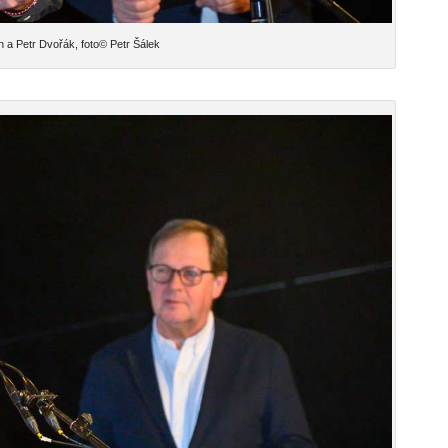
 a Petr Dvořák, foto© Petr Šálek