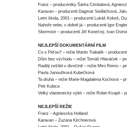
Franz – producentky Šárka Cimbalová, Agniesz
Karavan – producenti Dagmar Sedláčková, Jaku
Letní škola, 2001 – producenti Lukáš Kokeš, D
Nahoře nebe, v dolině já – producenti Igor Engl
Sbormistr – producenti Jiří Konečný, Ivan Ostr
NEJLEPŠÍ DOKUMENTÁRNÍ FILM
Co s Péťou? – režie Martin Trabalík – producen
Dům bez východu – režie Tomáš Hlaváček – pr
Raději zešílet v divočině – režie Miro Remo – 
Pavla Janoušková Kubečková
Ta druhá – režie Marie-Magdalena Kochová – pro
Petr Kubica
Velký vlastenecký výlet – režie Robin Kvapil –
NEJLEPŠÍ REŽIE
Franz – Agnieszka Holland
Karavan – Zuzana Kirchnerová
Letní škola, 2001 – Dužan Duong