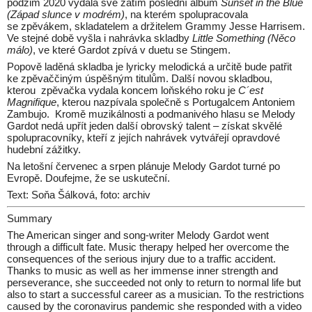
podzim 2020 vydala své zatím poslední album
Sunset in the Blue
(Západ slunce v modrém)
, na kterém spolupracovala
se zpěvákem, skladatelem a držitelem Grammy Jesse Harrisem.
Ve stejné době vyšla i nahrávka skladby
Little Something (Něco
málo)
, ve které Gardot zpívá v duetu se Stingem.
Popově laděná skladba je lyricky melodická a určitě bude patřit
ke zpěvaččiným úspěšným titulům. Další novou skladbou,
kterou zpěvačka vydala koncem loňského roku je
C´est
Magnifique
, kterou nazpívala společně s Portugalcem Antoniem
Zambujo. Kromě muzikálnosti a podmanivého hlasu se Melody
Gardot nedá upřít jeden další obrovský talent – získat skvělé
spolupracovníky, kteří z jejích nahrávek vytvářejí opravdové
hudební zážitky.
Na letošní červenec a srpen plánuje Melody Gardot turné po
Evropě. Doufejme, že se uskuteční.
Text: Soňa Šálková, foto: archiv
Summary
The American singer and song-writer Melody Gardot went
through a difficult fate. Music therapy helped her overcome the
consequences of the serious injury due to a traffic accident.
Thanks to music as well as her immense inner strength and
perseverance, she succeeded not only to return to normal life but
also to start a successful career as a musician. To the restrictions
caused by the coronavirus pandemic she responded with a video