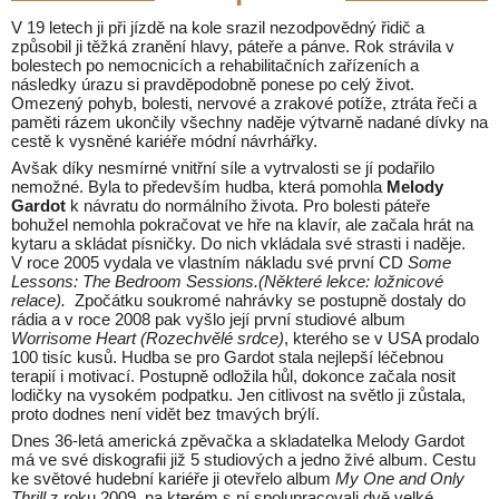
V 19 letech ji při jízdě na kole srazil nezodpovědný řidič a
způsobil ji těžká zranění hlavy, páteře a pánve. Rok strávila v
bolestech po nemocnicích a rehabilitačních zařízeních a
následky úrazu si pravděpodobně ponese po celý život.
Omezený pohyb, bolesti, nervové a zrakové potíže, ztráta řeči a
paměti rázem ukončily všechny naděje výtvarně nadané dívky na
cestě k vysněné kariéře módní návrhářky.
Avšak díky nesmírné vnitřní síle a vytrvalosti se jí podařilo
nemožné. Byla to především hudba, která pomohla
Melody
Gardot
k návratu do normálního života. Pro bolesti páteře
bohužel nemohla pokračovat ve hře na klavír, ale začala hrát na
kytaru a skládat písničky. Do nich vkládala své strasti i naděje.
V roce 2005 vydala ve vlastním nákladu své první CD
Some
Lessons: The Bedroom Sessions.(Některé lekce: ložnicové
relace).
Zpočátku soukromé nahrávky se postupně dostaly do
rádia a v roce 2008 pak vyšlo její první studiové album
Worrisome Heart (Rozechvělé srdce)
, kterého se v USA prodalo
100 tisíc kusů. Hudba se pro Gardot stala nejlepší léčebnou
terapií i motivací. Postupně odložila hůl, dokonce začala nosit
lodičky na vysokém podpatku. Jen citlivost na světlo ji zůstala,
proto dodnes není vidět bez tmavých brýlí.
Dnes 36-letá americká zpěvačka a skladatelka Melody Gardot
má ve své diskografii již 5 studiových a jedno živé album. Cestu
ke světové hudební kariéře ji otevřelo album
My One and Only
Thrill
z roku 2009, na kterém s ní spolupracovali dvě velké