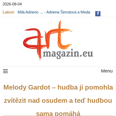
2026-08-04
Latest:
Milá Adrieno … - Adriena Šimotová a Meda
Mládková na výstavě v Museu Kampa
Menu
Melody Gardot – hudba ji pomohla
zvítězit nad osudem a teď hudbou
sama pomáhá