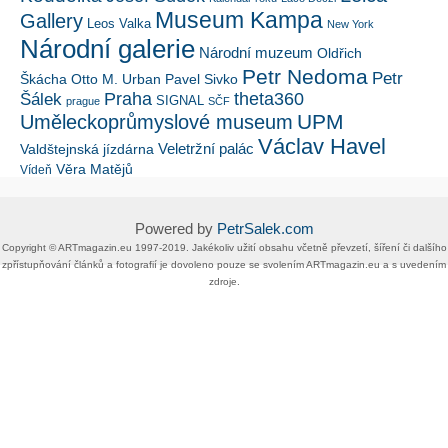
Museum Kampa
Gallery
Leos Valka
New York
Národní galerie
Národní muzeum
Oldřich
Petr Nedoma
Petr
Škácha
Otto M. Urban
Pavel Sivko
Šálek
Praha
theta360
SIGNAL
prague
SČF
UPM
Uměleckoprůmyslové museum
Václav Havel
Veletržní palác
Valdštejnská jízdárna
Věra Matějů
Vídeň
Powered by
PetrSalek.com
Copyright ©​ ​​ARTmagazin.eu ​1997-2019​.​ Jakékoliv užití obsahu včetně převzetí, šíření či dalšího
zpřístupňování článků a fotografií je dovoleno pouze se svolením ​ARTmagazin.eu​ ​a s uvedením
zdroje.