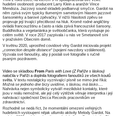
hudební osobnosti: producent Larry Klein a aranžér Vince
Mendoza. Jazzový sound skladeb podbarvují smyčce. Gardot na
něm zpívá svým typicky tlumeným sametovým hlasem jazzové
šansoniérky a barové zpěvačky. V nižší hlasitosti zpěvu se
projevuje její trvající přecitlivost na hluk. Kromě rodné angličtiny
ovládá francouzštinu a často a ráda zpívá francouzské šansony.
Buddhistka a vegetariánka je světoobčanka, která vystupuje po
celém světě. V roce 2017 zazpívala i u nás ve Smetanově síni
v pražském Obecním domě.
V květnu 2020, uprostřed covidové vlny Gardot iniciovala projekt
„connection despite distance“
(spojení navzdory vzdálenosti).
Vyzvala své fanoušky, aby ji poslali své fotografie s ručně
psaným pozdravem.
Video se skladbou
From
Paris with Love (Z Paříže s láskou)
natočila v Paříži a doplnila fotografiemi fanoušků ze všech koutů
světa.
V textu nostalgicky vyznívající písně se mimo jiné říká:
Možná se jednoho dne brzy uvidíme, s láskou, má lásko
….
Nahrávka nejen symbolicky vytváří mezilidské kontakty, které
jsou v reálu nemožné, ale její celý výtěžek věnuje interpretka i její
nahrávací společnost Decca Records pracovníkům ve
zdravotnictví.
Rozhodně se nedá říct, že momentální omezení veřejných
hudebních vystoupení nějak utlumilo aktivity Melody Gardot. Na