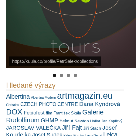
PetrSalek.com
https://kuula.co/profile/PetrSalek/collections
Náš mediální partner
FotoVideo.cz
Hledané výrazy
artmagazin.eu
Albertina
Albertina Modern
Dana Kyndrová
CZECH PHOTO CENTRE
Christies
DOX
Galerie
Febiofest
film
František Skála
Rudolfinum
GHMP
Helmut Newton
Hollar
Jan Kaplický
Jiří Fajt
Josef
JAROSLAV VALEČKA
Jiří Stach
Leica
Koudelka
Josef Sudek
Kalendář roku
Laco Deczi