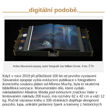
digitální podobě.
Kniha Slovanská epopej, autor fotografií Jan William Drnek. Foto: ČTK
Když v roce 2019 při příležitosti 100 let od prvního vystavení
Slovanské epopeje vyšla exkluzivní publikace s fotografiemi
ikonického souboru pláten od Alfonse Muchy, byla to skutečná
bibliofilská senzace. Monumentální dílo, které vydalo
nakladatelství Albatros Media pod exkluzivní značkou Valer v
limitovaném nákladu 200 kusů, má rozměry 62 x 42 cm a váží 12
kg. Ručně vázanou knihu o 336 stránkách doplňuje designové
pouzdro, lupa, unikátní jantarový šperk a kameny z historických