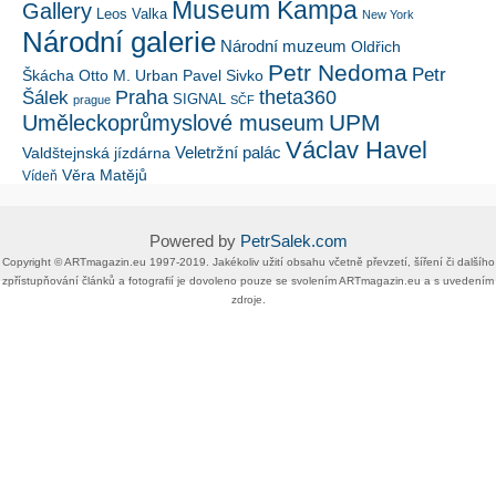
Museum Kampa
Gallery
Leos Valka
New York
Národní galerie
Národní muzeum
Oldřich
Petr Nedoma
Petr
Škácha
Otto M. Urban
Pavel Sivko
Šálek
Praha
theta360
SIGNAL
prague
SČF
UPM
Uměleckoprůmyslové museum
Václav Havel
Veletržní palác
Valdštejnská jízdárna
Věra Matějů
Vídeň
Powered by
PetrSalek.com
Copyright ©​ ​​ARTmagazin.eu ​1997-2019​.​ Jakékoliv užití obsahu včetně převzetí, šíření či dalšího
zpřístupňování článků a fotografií je dovoleno pouze se svolením ​ARTmagazin.eu​ ​a s uvedením
zdroje.