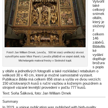
Vytvořil
také
celkový
snímek
oltáře,
který je
složený
z
celkem
146
záběrů.
Bibliofils
ké
Foto© Jan William Drnek, Levoča, 500 let starý umělecký skvost
vydání
vytvořil jeho autor Mistr Pavel z Levoče přibližně ve stejné době, kdy
doplňuje
Michelangelo maloval fresky v Sixtinské kapli.
brožura
s popis
y oltáře a jednotlivých fotografií a také rozkládací retabulum o
velikosti 30 x 40 cm, které je možné samostatně vystavit.
Publikace
Biblia
má celkem 856 stran a vyšla ve dvou verzích:
150 očíslovaných kusů s ruční vazbou a koženým pouzdrem a
strojově vázané levnější provedení v počtu 777 kusů.
Text: Soňa Šálková, foto: Jan William Drnek
Summary
In 2019, a unique publication was published with high-quality