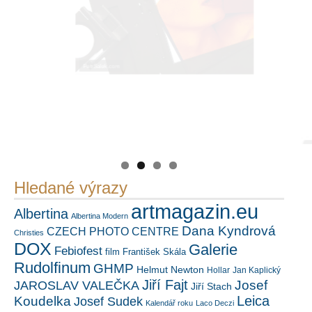
PetrSalek.com
Náš mediální partner
https://kuula.co/profile/PetrSalek/collections
FotoVideo.cz
Hledané výrazy
artmagazin.eu
Albertina
Albertina Modern
Dana Kyndrová
CZECH PHOTO CENTRE
Christies
DOX
Galerie
Febiofest
film
František Skála
Rudolfinum
GHMP
Helmut Newton
Hollar
Jan Kaplický
Jiří Fajt
Josef
JAROSLAV VALEČKA
Jiří Stach
Leica
Koudelka
Josef Sudek
Kalendář roku
Laco Deczi