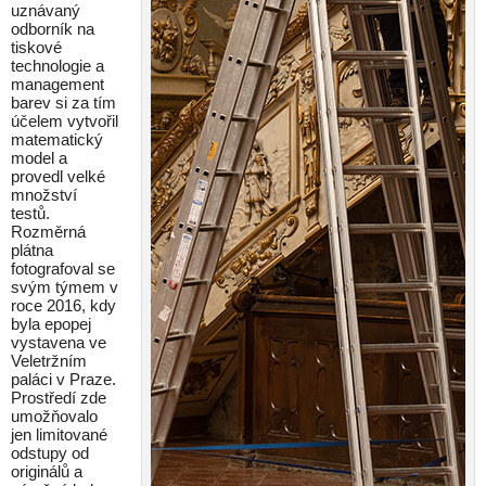
uznávaný
odborník na
tiskové
technologie a
management
barev si za tím
účelem vytvořil
matematický
model a
provedl velké
množství
testů.
Rozměrná
plátna
fotografoval se
svým týmem v
roce 2016, kdy
byla epopej
vystavena ve
Veletržním
paláci v Praze.
Prostředí zde
umožňovalo
jen limitované
odstupy od
originálů a