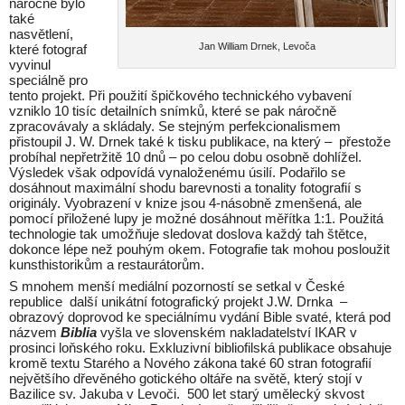
náročné bylo
také
nasvětlení,
Jan William Drnek, Levoča
které fotograf
vyvinul
speciálně pro
tento projekt. Při použití špičkového technického vybavení
vzniklo 10 tisíc detailních snímků, které se pak náročně
zpracovávaly a skládaly. Se stejným perfekcionalismem
přistoupil J. W. Drnek také k tisku publikace, na který – přestože
probíhal nepřetržitě 10 dnů – po celou dobu osobně dohlížel.
Výsledek však odpovídá vynaloženému úsilí. Podařilo se
dosáhnout maximální shodu barevnosti a tonality fotografií s
originály. Vyobrazení v knize jsou 4-násobně zmenšená, ale
pomocí přiložené lupy je možné dosáhnout měřítka 1:1. Použitá
technologie tak umožňuje sledovat doslova každý tah štětce,
dokonce lépe než pouhým okem. Fotografie tak mohou posloužit
kunsthistorikům a restaurátorům.
S mnohem menší mediální pozorností se setkal v České
republice další unikátní fotografický projekt J.W. Drnka –
obrazový doprovod ke speciálnímu vydání Bible svaté, která pod
názvem
Biblia
vyšla ve slovenském nakladatelství IKAR v
prosinci loňského roku. Exkluzivní bibliofilská publikace obsahuje
kromě textu Starého a Nového zákona také 60 stran fotografií
největšího dřevěného gotického oltáře na světě, který stojí v
Bazilice sv. Jakuba v Levoči. 500 let starý umělecký skvost