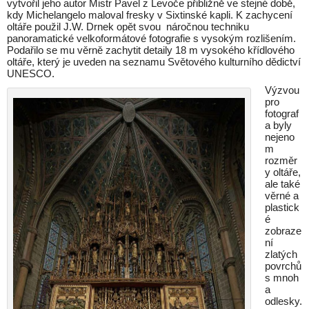
vytvořil jeho autor Mistr Pavel z Levoče přibližně ve stejné době,
kdy Michelangelo maloval fresky v Sixtinské kapli. K zachycení
oltáře použil J.W. Drnek opět svou náročnou techniku
panoramatické velkoformátové fotografie s vysokým rozlišením.
Podařilo se mu věrně zachytit detaily 18 m vysokého křídlového
oltáře, který je uveden na seznamu Světového kulturního dědictví
UNESCO.
Výzvou
pro
fotograf
a byly
nejeno
m
rozměr
y oltáře,
ale také
věrné a
plastick
é
zobraze
ní
zlatých
povrchů
s mnoh
a
odlesky.