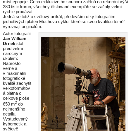
míst epopeje. Cena exkluzivního souboru začíná na rekordní výši
280 tisíc korun, všechny číslované exempláře se začaly velmi
rychle prodávat.
Jedná se totiž o světový unikát, především díky fotografiím
jednotlivých pláten Muchova cyklu, které se svou kvalitou téměř
vyrovnají originálům.
Autor fotografií
Jan William
Drnek
stál
před velmi
náročným
úkolem:
Naprosto
věrně a
v maximální
fotografické
kvalitě zachytit
velkoformátov
á plátna o
celkové ploše
2
650 m
do
nejmenšího
detailu.
Vystudovaný
kybernetik a
světově