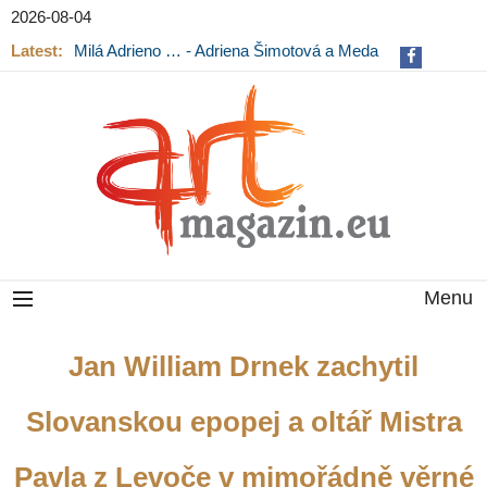
2026-08-04
Latest:
Milá Adrieno … - Adriena Šimotová a Meda
Mládková na výstavě v Museu Kampa
Menu
Jan William Drnek zachytil
Slovanskou epopej a oltář Mistra
Pavla z Levoče v mimořádně věrné