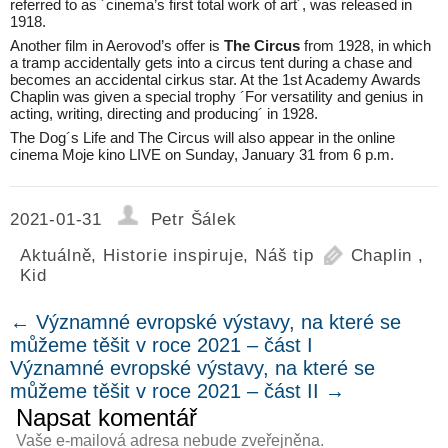
referred to as ´cinema’s first total work of art´, was released in
1918.
Another film in Aerovod’s offer is
The Circus
from 1928, in which
a tramp accidentally gets into a circus tent during a chase and
becomes an accidental cirkus star. At the 1st Academy Awards
Chaplin was given a special trophy ´For versatility and genius in
acting, writing, directing and producing´ in 1928.
The Dog´s Life and The Circus will also appear in the online
cinema Moje kino LIVE on Sunday, January 31 from 6 p.m.
2021-01-31
Petr Šálek
Aktuálně
,
Historie inspiruje
,
Náš tip
Chaplin
,
Kid
←
Významné evropské výstavy, na které se
můžeme těšit v roce 2021 – část I
Významné evropské výstavy, na které se
můžeme těšit v roce 2021 – část II
→
Napsat komentář
Vaše e-mailová adresa nebude zveřejněna.