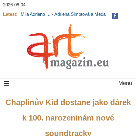
2026-08-04
Latest:
Milá Adrieno … - Adriena Šimotová a Meda
Mládková na výstavě v Museu Kampa
Menu
Chaplinův Kid dostane jako dárek
k 100. narozeninám nové
soundtracky