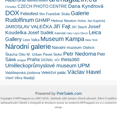
Albertina Modern
Dana Kyndrová
CZECH PHOTO CENTRE
Christies
DOX
Galerie
Febiofest
film
František Skála
Rudolfinum
GHMP
Helmut Newton
Hollar
Jan Kaplický
Jiří Fajt
Josef
JAROSLAV VALEČKA
Jiří Stach
Leica
Koudelka
Josef Sudek
Kalendář roku
Laco Deczi
Museum Kampa
Gallery
Leos Valka
New York
Národní galerie
Národní muzeum
Oldřich
Petr Nedoma
Petr
Škácha
Otto M. Urban
Pavel Sivko
Šálek
Praha
theta360
SIGNAL
prague
SČF
UPM
Uměleckoprůmyslové museum
Václav Havel
Veletržní palác
Valdštejnská jízdárna
Věra Matějů
Vídeň
Powered by
PetrSalek.com
Copyright ©​ ​​ARTmagazin.eu ​1997-2019​.​ Jakékoliv užití obsahu včetně převzetí, šíření či dalšího
zpřístupňování článků a fotografií je dovoleno pouze se svolením ​ARTmagazin.eu​ ​a s uvedením
zdroje.