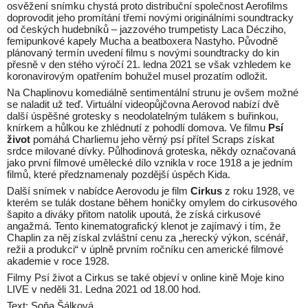
osvěžení snímku chystá proto distribuční společnost Aerofilms
doprovodit jeho promítání třemi novými originálními soundtracky
od českých hudebníků – jazzového trumpetisty Laca Décziho,
femipunkové kapely Mucha a beatboxera Nastyho. Původně
plánovaný termín uvedení filmu s novými soundtracky do kin
přesně v den stého výročí 21. ledna 2021 se však vzhledem ke
koronavirovým opatřením bohužel musel prozatím odložit.
Na Chaplinovu komediálně sentimentální strunu je ovšem možné
se naladit už teď. Virtuální videopůjčovna Aerovod nabízí dvě
další úspěšné grotesky s neodolatelným tulákem s buřinkou,
knírkem a hůlkou ke zhlédnutí z pohodlí domova. Ve filmu
Psí
život
pomáhá Charliemu jeho věrný psí přítel Scraps získat
srdce milované dívky. Půlhodinová groteska, někdy označovaná
jako první filmové umělecké dílo vznikla v roce 1918 a je jedním
filmů, které předznamenaly pozdější úspěch Kida.
Další snímek v nabídce Aerovodu je film
Cirkus
z roku 1928, ve
kterém se tulák dostane během honičky omylem do cirkusového
šapito a diváky přitom natolik upoutá, že získá cirkusové
angažmá. Tento kinematografický klenot je zajímavý i tím, že
Chaplin za něj získal zvláštní cenu za „herecký výkon, scénář,
režii a produkci“ v úplně prvním ročníku cen americké filmové
akademie v roce 1928.
Filmy Psí život a Cirkus se také objeví v online kině Moje kino
LIVE v neděli 31. Ledna 2021 od 18.00 hod.
Text: Soňa Šálková