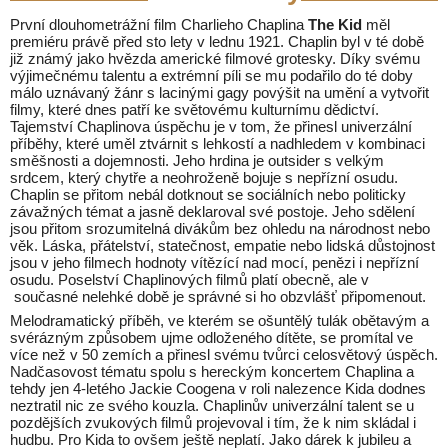
První dlouhometrážní film Charlieho Chaplina
The Kid
měl
premiéru právě před sto lety v lednu 1921. Chaplin byl v té době
již známý jako hvězda americké filmové grotesky. Díky svému
výjimečnému talentu a extrémní píli se mu podařilo do té doby
málo uznávaný žánr s lacinými gagy povýšit na umění a vytvořit
filmy, které dnes patří ke světovému kulturnímu dědictví.
Tajemství Chaplinova úspěchu je v tom, že přinesl univerzální
příběhy, které uměl ztvárnit s lehkostí a nadhledem v kombinaci
směšnosti a dojemnosti. Jeho hrdina je outsider s velkým
srdcem, který chytře a neohroženě bojuje s nepřízní osudu.
Chaplin se přitom nebál dotknout se sociálních nebo politicky
závažných témat a jasně deklaroval své postoje. Jeho sdělení
jsou přitom srozumitelná divákům bez ohledu na národnost nebo
věk. Láska, přátelství, statečnost, empatie nebo lidská důstojnost
jsou v jeho filmech hodnoty vítězící nad mocí, penězi i nepřízní
osudu. Poselství Chaplinových filmů platí obecně, ale v
současné nelehké době je správné si ho obzvlášť připomenout.
Melodramatický příběh, ve kterém se ošuntělý tulák obětavým a
svérázným způsobem ujme odloženého dítěte, se promítal ve
více než v 50 zemích a přinesl svému tvůrci celosvětový úspěch.
Nadčasovost tématu spolu s hereckým koncertem Chaplina a
tehdy jen 4-letého Jackie Coogena v roli nalezence Kida dodnes
neztratil nic ze svého kouzla. Chaplinův univerzální talent se u
pozdějších zvukových filmů projevoval i tím, že k nim skládal i
hudbu. Pro Kida to ovšem ještě neplatí. Jako dárek k jubileu a