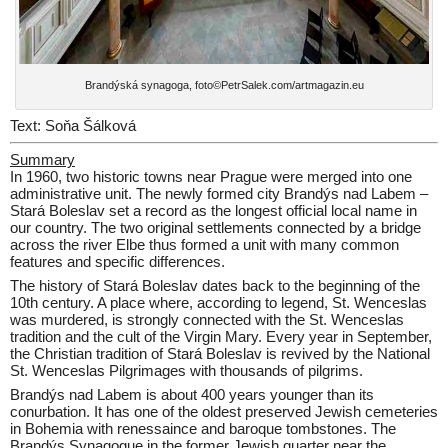
Brandýská synagoga, foto©PetrSalek.com/artmagazin.eu
Text: Soňa Šálková
Summary
In 1960, two historic towns near Prague were merged into one
administrative unit. The newly formed city Brandýs nad Labem –
Stará Boleslav set a record as the longest official local name in
our country. The two original settlements connected by a bridge
across the river Elbe thus formed a unit with many common
features and specific differences.
The history of Stará Boleslav dates back to the beginning of the
10th century. A place where, according to legend, St. Wenceslas
was murdered, is strongly connected with the St. Wenceslas
tradition and the cult of the Virgin Mary. Every year in September,
the Christian tradition of Stará Boleslav is revived by the National
St. Wenceslas Pilgrimages with thousands of pilgrims.
Brandýs nad Labem is about 400 years younger than its
conurbation. It has one of the oldest preserved Jewish cemeteries
in Bohemia with renessaince and baroque tombstones. The
Brandýs Synagogue in the former Jewish quarter near the