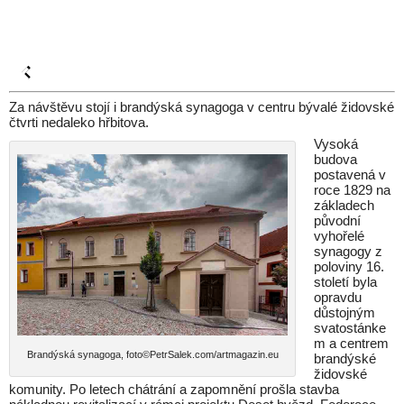
Za návštěvu stojí i brandýská synagoga v centru bývalé židovské
čtvrti nedaleko hřbitova.
Vysoká
budova
postavená v
roce 1829 na
základech
původní
vyhořelé
synagogy z
poloviny 16.
století byla
opravdu
důstojným
svatostánke
m a centrem
Brandýská synagoga, foto©PetrSalek.com/artmagazin.eu
brandýské
židovské
komunity. Po letech chátrání a zapomnění prošla stavba