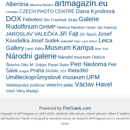
artmagazin.eu
Albertina
Albertina Modern
Dana Kyndrová
CZECH PHOTO CENTRE
Christies
DOX
Galerie
Febiofest
film
František Skála
Rudolfinum
GHMP
Helmut Newton
Hollar
Jan Kaplický
Jiří Fajt
Josef
JAROSLAV VALEČKA
Jiří Stach
Leica
Koudelka
Josef Sudek
Kalendář roku
Laco Deczi
Museum Kampa
Gallery
Leos Valka
New York
Národní galerie
Národní muzeum
Oldřich
Petr Nedoma
Petr
Škácha
Otto M. Urban
Pavel Sivko
Šálek
Praha
theta360
SIGNAL
prague
SČF
UPM
Uměleckoprůmyslové museum
Václav Havel
Veletržní palác
Valdštejnská jízdárna
Věra Matějů
Vídeň
Powered by
PetrSalek.com
Copyright ©​ ​​ARTmagazin.eu ​1997-2019​.​ Jakékoliv užití obsahu včetně převzetí, šíření či dalšího
zpřístupňování článků a fotografií je dovoleno pouze se svolením ​ARTmagazin.eu​ ​a s uvedením
zdroje.