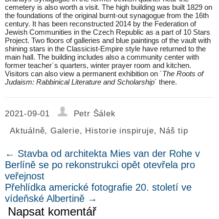
cemetery is also worth a visit. The high building was built 1829 on
the foundations of the original burnt-out synagogue from the 16th
century. It has been reconstructed 2014 by the Federation of
Jewish Communities in the Czech Republic as a part of 10 Stars
Project. Two floors of galleries and blue paintings of the vault with
shining stars in the Classicist-Empire style have returned to the
main hall. The building includes also a community center with
former teacher´s quarters, winter prayer room and kitchen.
Visitors can also view a permanent exhibition on ´
The Roots of
Judaism: Rabbinical Literature and Scholarship
´ there.
2021-09-01
Petr Šálek
Aktuálně
,
Galerie
,
Historie inspiruje
,
Náš tip
←
Stavba od architekta Mies van der Rohe v
Berlíně se po rekonstrukci opět otevřela pro
veřejnost
Přehlídka americké fotografie 20. století ve
vídeňské Albertině
→
Napsat komentář