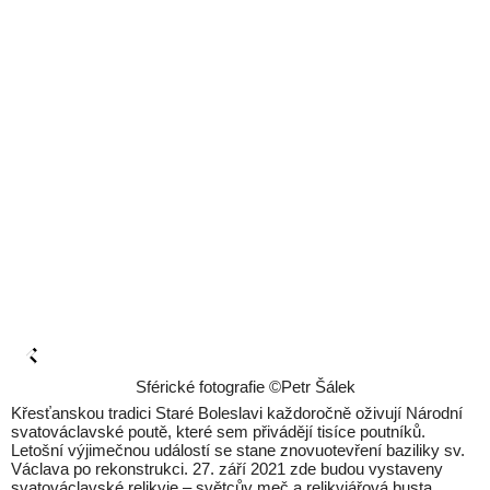
Sférické fotografie ©Petr Šálek
Křesťanskou tradici Staré Boleslavi každoročně oživují Národní
svatováclavské poutě, které sem přivádějí tisíce poutníků.
Letošní výjimečnou událostí se stane znovuotevření baziliky sv.
Václava po rekonstrukci. 27. září 2021 zde budou vystaveny
svatováclavské relikvie – světcův meč a relikviářová busta