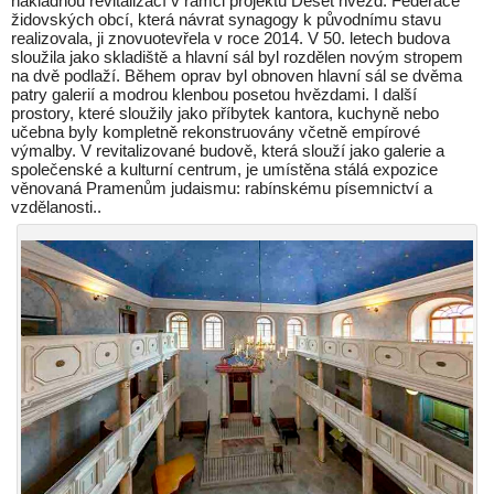
nákladnou revitalizací v rámci projektu Deset hvězd. Federace
židovských obcí, která návrat synagogy k původnímu stavu
realizovala, ji znovuotevřela v roce 2014. V 50. letech budova
sloužila jako skladiště a hlavní sál byl rozdělen novým stropem
na dvě podlaží. Během oprav byl obnoven hlavní sál se dvěma
patry galerií a modrou klenbou posetou hvězdami. I další
prostory, které sloužily jako příbytek kantora, kuchyně nebo
učebna byly kompletně rekonstruovány včetně empírové
výmalby. V revitalizované budově, která slouží jako galerie a
společenské a kulturní centrum, je umístěna stálá expozice
věnovaná Pramenům judaismu: rabínskému písemnictví a
vzdělanosti..