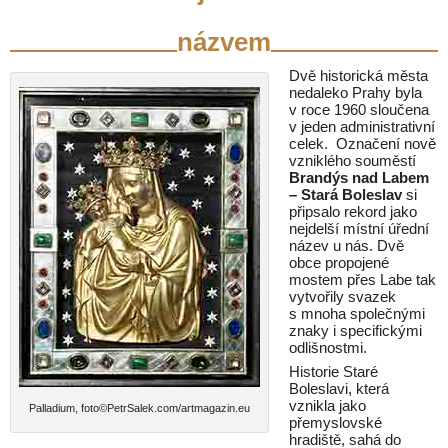
názvem
Dvě historická města
nedaleko Prahy byla
v roce 1960 sloučena
v jeden administrativní
celek. Označení nově
vzniklého souměstí
Brandýs nad Labem
– Stará Boleslav
si
připsalo rekord jako
nejdelší místní úřední
název u nás. Dvě
obce propojené
mostem přes Labe tak
vytvořily svazek
s mnoha společnými
znaky i specifickými
odlišnostmi.
Historie Staré
Boleslavi, která
vznikla jako
Palladium, foto©PetrSalek.com/artmagazin.eu
přemyslovské
hradiště, sahá do