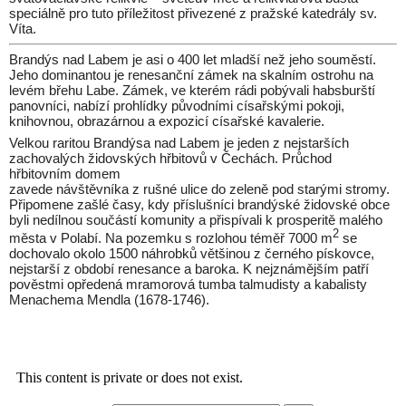
speciálně pro tuto příležitost přivezené z pražské katedrály sv.
Víta.
Brandýs nad Labem je asi o 400 let mladší než jeho souměstí.
Jeho dominantou je renesanční zámek na skalním ostrohu na
levém břehu Labe. Zámek, ve kterém rádi pobývali habsburští
panovníci, nabízí prohlídky původními císařskými pokoji,
knihovnou, obrazárnou a expozicí císařské kavalerie.
Velkou raritou Brandýsa nad Labem je jeden z nejstarších
zachovalých židovských hřbitovů v Čechách. Průchod
hřbitovním domem
zavede návštěvníka z rušné ulice do zeleně pod starými stromy.
Připomene zašlé časy, kdy příslušníci brandýské židovské obce
byli nedílnou součástí komunity a přispívali k prosperitě malého
2
města v Polabí. Na pozemku s rozlohou téměř 7000 m
se
dochovalo okolo 1500 náhrobků většinou z černého pískovce,
nejstarší z období renesance a baroka. K nejznámějším patří
pověstmi opředená mramorová tumba talmudisty a kabalisty
Menachema Mendla (1678-1746).