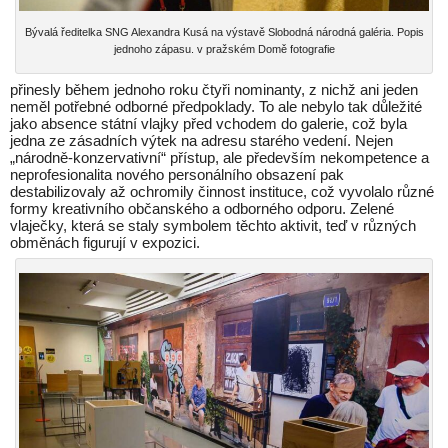
Bývalá ředitelka SNG Alexandra Kusá na výstavě Slobodná národná galéria. Popis
jednoho zápasu. v pražském Domě fotografie
přinesly během jednoho roku čtyři nominanty, z nichž ani jeden
neměl potřebné odborné předpoklady. To ale nebylo tak důležité
jako absence státní vlajky před vchodem do galerie, což byla
jedna ze zásadních výtek na adresu starého vedení. Nejen
„národně-konzervativní“ přístup, ale především nekompetence a
neprofesionalita nového personálního obsazení pak
destabilizovaly až ochromily činnost instituce, což vyvolalo různé
formy kreativního občanského a odborného odporu. Zelené
vlaječky, která se staly symbolem těchto aktivit, teď v různých
obměnách figurují v expozici.