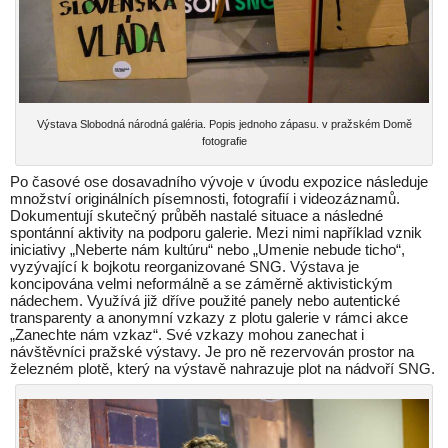
Výstava Slobodná národná galéria. Popis jednoho zápasu. v pražském Domě
fotografie
Po časové ose dosavadního vývoje v úvodu expozice následuje
množství originálních písemnosti, fotografií i videozáznamů.
Dokumentují skutečný průběh nastalé situace a následné
spontánní aktivity na podporu galerie. Mezi nimi například vznik
iniciativy „Neberte nám kultúru“ nebo „Umenie nebude ticho“,
vyzývající k bojkotu reorganizované SNG. Výstava je
koncipována velmi neformálně a se záměrně aktivistickým
nádechem. Využívá již dříve použité panely nebo autentické
transparenty a anonymní vzkazy z plotu galerie v rámci akce
„Zanechte nám vzkaz“. Své vzkazy mohou zanechat i
návštěvníci pražské výstavy. Je pro ně rezervován prostor na
železném plotě, který na výstavě nahrazuje plot na nádvoří SNG.