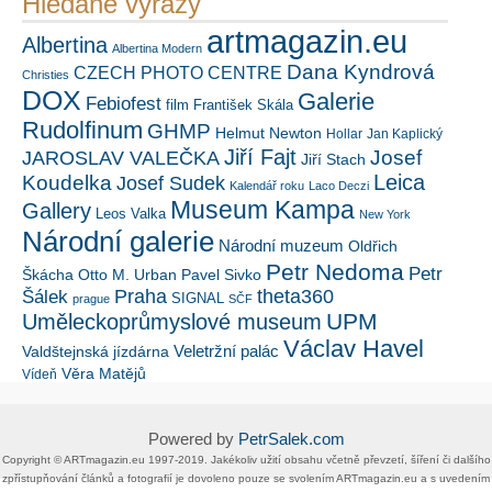
Hledané výrazy
artmagazin.eu
Albertina
Albertina Modern
Dana Kyndrová
CZECH PHOTO CENTRE
Christies
DOX
Galerie
Febiofest
film
František Skála
Rudolfinum
GHMP
Helmut Newton
Hollar
Jan Kaplický
Jiří Fajt
Josef
JAROSLAV VALEČKA
Jiří Stach
Leica
Koudelka
Josef Sudek
Kalendář roku
Laco Deczi
Museum Kampa
Gallery
Leos Valka
New York
Národní galerie
Národní muzeum
Oldřich
Petr Nedoma
Petr
Škácha
Otto M. Urban
Pavel Sivko
Šálek
Praha
theta360
SIGNAL
prague
SČF
UPM
Uměleckoprůmyslové museum
Václav Havel
Veletržní palác
Valdštejnská jízdárna
Věra Matějů
Vídeň
Powered by
PetrSalek.com
Copyright ©​ ​​ARTmagazin.eu ​1997-2019​.​ Jakékoliv užití obsahu včetně převzetí, šíření či dalšího
zpřístupňování článků a fotografií je dovoleno pouze se svolením ​ARTmagazin.eu​ ​a s uvedením