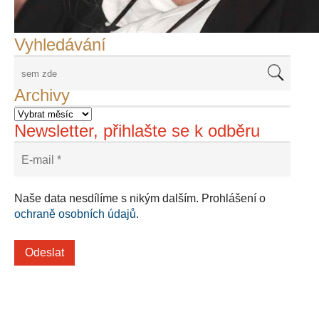
Adriena Šimotová
Richard Štipl v Benátkách
Langweiluv model v Praze
Japanolog Petr Geisler, foto: Petr Šálek
©Frank Kortan,Yellow Shark, portrét Franka Zappy
Nové Svatovítské varhany
Vyhledávání
Archivy
Newsletter, přihlašte se k odběru
Naše data nesdílíme s nikým dalším. Prohlášení o
ochraně osobních údajů
.