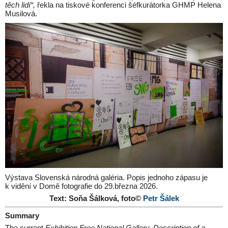
těch lidí“,
řekla na tiskové konferenci šéfkurátorka GHMP Helena
Musilová.
Výstava Slovenská národná galéria. Popis jednoho zápasu je
k vidění v Domě fotografie do 29.března 2026.
Text: Soňa Šálková, foto©
Petr Šálek
Summary
The current
Exhibition Free National Gallery. Description of a