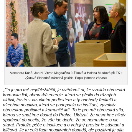
Alexandra Kusá, Jan H. Vitvar, Magdaléna Juříková a Helena Musilová při TK k
výstavě Slobodná národná galéria. Popis jednoho zápasu.
„
Co je pro mě nejdůležitější, je uvědomit si, že vznikla obrovská
komunita lidí, obrovská energie, která se přelila do různých
aktivit, často s vizuálním podtextem a ty odchody ředitelů a
všechna negativa, která se podepsala na instituci, vyvolaly
obrovskou protiakci v komunitě lidí. To je pro mě obrovská síla,
kterou se snažíme dostat do Prahy. Ukázat, že nesmíme nikdy
spadnout do pocitu, že vše jde dobře, že se nemusíme o nic
starat. Protože péče o instituce a o veřejný prostor je zásadní a
klíčová. Je tu celá řada negativních dopadů, ale pozitivní je síla