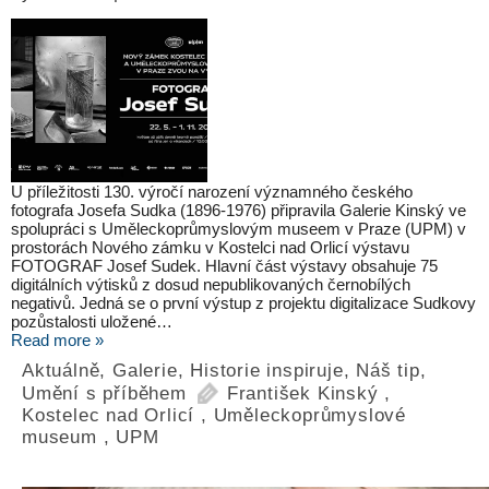
U příležitosti 130. výročí narození významného českého
fotografa Josefa Sudka (1896-1976) připravila Galerie Kinský ve
spolupráci s Uměleckoprůmyslovým museem v Praze (UPM) v
prostorách Nového zámku v Kostelci nad Orlicí výstavu
FOTOGRAF Josef Sudek. Hlavní část výstavy obsahuje 75
digitálních výtisků z dosud nepublikovaných černobílých
negativů. Jedná se o první výstup z projektu digitalizace Sudkovy
pozůstalosti uložené…
Read more »
Aktuálně
,
Galerie
,
Historie inspiruje
,
Náš tip
,
Umění s příběhem
František Kinský
,
Kostelec nad Orlicí
,
Uměleckoprůmyslové
museum
,
UPM