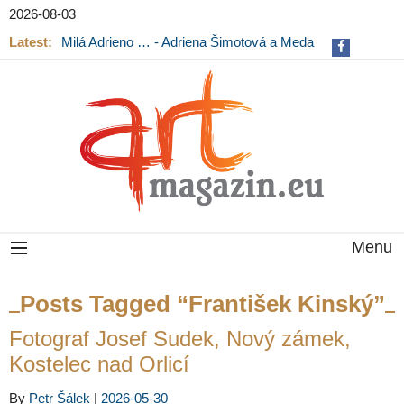
2026-08-03
Latest:
Milá Adrieno … - Adriena Šimotová a Meda
Mládková na výstavě v Museu Kampa
Menu
Posts Tagged “František Kinský”
Fotograf Josef Sudek, Nový zámek,
Kostelec nad Orlicí
By
Petr Šálek
|
2026-05-30