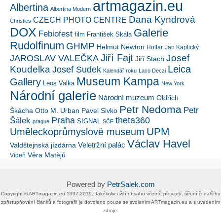
artmagazin.eu
Albertina
Albertina Modern
Dana Kyndrová
CZECH PHOTO CENTRE
Christies
DOX
Galerie
Febiofest
film
František Skála
Rudolfinum
GHMP
Helmut Newton
Hollar
Jan Kaplický
Jiří Fajt
Josef
JAROSLAV VALEČKA
Jiří Stach
Leica
Koudelka
Josef Sudek
Kalendář roku
Laco Deczi
Museum Kampa
Gallery
Leos Valka
New York
Národní galerie
Národní muzeum
Oldřich
Petr Nedoma
Petr
Škácha
Otto M. Urban
Pavel Sivko
Šálek
Praha
theta360
SIGNAL
prague
SČF
UPM
Uměleckoprůmyslové museum
Václav Havel
Veletržní palác
Valdštejnská jízdárna
Věra Matějů
Vídeň
Powered by
PetrSalek.com
Copyright ©​ ​​ARTmagazin.eu ​1997-2019​.​ Jakékoliv užití obsahu včetně převzetí, šíření či dalšího
zpřístupňování článků a fotografií je dovoleno pouze se svolením ​ARTmagazin.eu​ ​a s uvedením
zdroje.