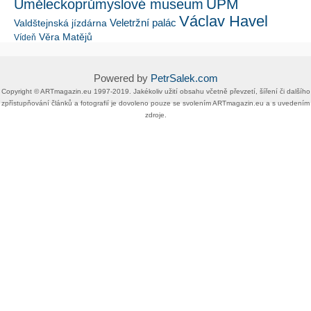
UPM
Uměleckoprůmyslové museum
Václav Havel
Veletržní palác
Valdštejnská jízdárna
Věra Matějů
Vídeň
Powered by
PetrSalek.com
Copyright ©​ ​​ARTmagazin.eu ​1997-2019​.​ Jakékoliv užití obsahu včetně převzetí, šíření či dalšího
zpřístupňování článků a fotografií je dovoleno pouze se svolením ​ARTmagazin.eu​ ​a s uvedením
zdroje.