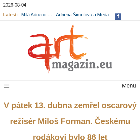
2026-08-04
Latest:
Milá Adrieno … - Adriena Šimotová a Meda
Mládková na výstavě v Museu Kampa
Menu
V pátek 13. dubna zemřel oscarový
režisér Miloš Forman. Českému
rodákovi bylo 86 let