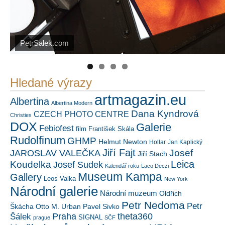
PetrSalek.com
https://kuula.co/profile/PetrSalek/collections
Náš mediální partner
FotoVideo.cz
Hledané výrazy
artmagazin.eu
Albertina
Albertina Modern
Dana Kyndrová
CZECH PHOTO CENTRE
Christies
DOX
Galerie
Febiofest
film
František Skála
Rudolfinum
GHMP
Helmut Newton
Hollar
Jan Kaplický
Jiří Fajt
Josef
JAROSLAV VALEČKA
Jiří Stach
Leica
Koudelka
Josef Sudek
Kalendář roku
Laco Deczi
Museum Kampa
Gallery
Leos Valka
New York
Národní galerie
Národní muzeum
Oldřich
Petr Nedoma
Petr
Škácha
Otto M. Urban
Pavel Sivko
Šálek
Praha
theta360
SIGNAL
prague
SČF