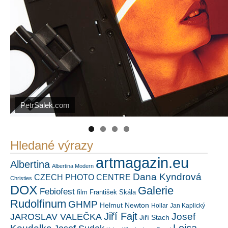
PetrSalek.com
Náš mediální partner
https://kuula.co/profile/PetrSalek/collections
FotoVideo.cz
Hledané výrazy
artmagazin.eu
Albertina
Albertina Modern
Dana Kyndrová
CZECH PHOTO CENTRE
Christies
DOX
Galerie
Febiofest
film
František Skála
Rudolfinum
GHMP
Helmut Newton
Hollar
Jan Kaplický
Jiří Fajt
Josef
JAROSLAV VALEČKA
Jiří Stach