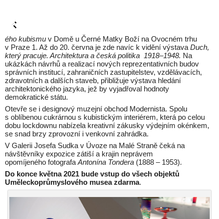
ého kubismu
v Domě u Černé Matky Boží na Ovocném trhu
v Praze 1. Až do 20. června je zde navíc k vidění výstava
Duch,
který pracuje. Architektura a česká politika
1918­–1948.
Na
ukázkách návrhů a realizací nových reprezentativních budov
správních institucí, zahraničních zastupitelstev, vzdělávacích,
zdravotních a dalších staveb, přibližuje výstava hledání
architektonického jazyka, jež by vyjadřoval hodnoty
demokratické státu.
Otevře se i designový muzejní obchod Modernista. Spolu
s oblíbenou cukrárnou s kubistickým interiérem, která po celou
dobu lockdownu nabízela kreativní zákusky výdejním okénkem,
se snad brzy zprovozní i venkovní zahrádka.
V Galerii Josefa Sudka v Úvoze na Malé Straně čeká na
návštěvníky expozice zátiší a krajin neprávem
opomíjeného fotografa
Antonína Tondera
(1888 – 1953).
Do konce května 2021 bude vstup do všech objektů
Uměleckoprůmyslového musea zdarma
.