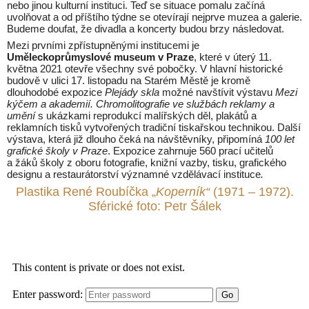
nebo jinou kulturní instituci. Teď se situace pomalu začíná
uvolňovat a od příštího týdne se otevírají nejprve muzea a galerie.
Budeme doufat, že divadla a koncerty budou brzy následovat.
Mezi prvními zpřístupněnými institucemi je
Uměleckoprůmyslové museum v Praze
, které v úterý 11.
května 2021 otevře všechny své pobočky. V hlavní historické
budově v ulici 17. listopadu na Starém Městě je kromě
dlouhodobé expozice
Plejády skla
možné navštívit výstavu
Mezi
kýčem a akademií. Chromolitografie ve službách reklamy a
umění
s ukázkami reprodukcí malířských děl, plakátů a
reklamních tisků vytvořených tradiční tiskařskou technikou. Další
výstava, která již dlouho čeká na návštěvníky, připomíná
100 let
grafické školy v Praze
. Expozice zahrnuje 560 prací učitelů
a žáků školy z oboru fotografie, knižní vazby, tisku, grafického
designu a restaurátorství významné vzdělávací instituce
.
Plastika René Roubíčka „
Koperník“
(1971 – 1972).
Sférické foto: Petr Šálek