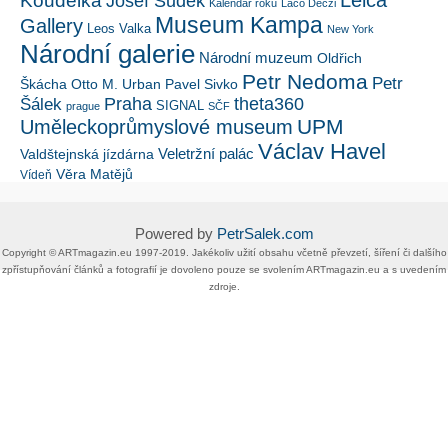
Leica
Koudelka
Josef Sudek
Kalendář roku
Laco Deczi
Museum Kampa
Gallery
Leos Valka
New York
Národní galerie
Národní muzeum
Oldřich
Petr Nedoma
Petr
Škácha
Otto M. Urban
Pavel Sivko
Šálek
Praha
theta360
SIGNAL
prague
SČF
UPM
Uměleckoprůmyslové museum
Václav Havel
Veletržní palác
Valdštejnská jízdárna
Věra Matějů
Vídeň
Powered by
PetrSalek.com
Copyright ©​ ​​ARTmagazin.eu ​1997-2019​.​ Jakékoliv užití obsahu včetně převzetí, šíření či dalšího
zpřístupňování článků a fotografií je dovoleno pouze se svolením ​ARTmagazin.eu​ ​a s uvedením
zdroje.