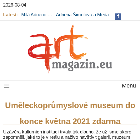
2026-08-04
Latest:
Milá Adrieno … - Adriena Šimotová a Meda
Mládková na výstavě v Museu Kampa
Menu
Uměleckoprůmyslové museum do
konce května 2021 zdarma
Uzávěra kulturních institucí trvala tak dlouho, že už jsme skoro
zapomněli, jaké to je v reálu a naživo navštívit galerii, muzeum