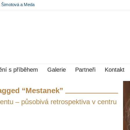
na Šimotová a Meda
 Museu Kampa
ní s příběhem
Galerie
Partneři
Kontakt
agged “Mestanek”
tu – působivá retrospektiva v centru