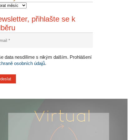
wsletter, přihlašte se k
dběru
e data nesdílíme s nikým dalším. Prohlášení
chraně osobních údajů
.