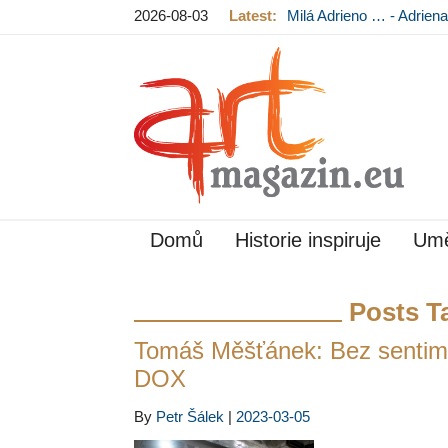
2026-08-03
Latest:
Milá Adrieno … - Adrie
Mládková na výstavě v
Domů
Historie inspiruje
Umě
Posts T
Tomáš Měšťánek: Bez sentimen
DOX
By
Petr Šálek
|
2023-03-05