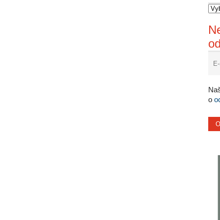
Ne
o
Naš
o
o