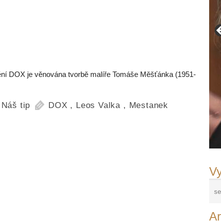
mění DOX je věnována tvorbě malíře Tomáše Měšťánka (1951-
,
Náš tip
DOX
,
Leos Valka
,
Mestanek
Vy
Ar