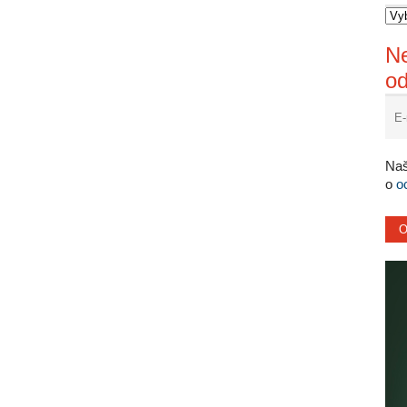
Ne
o
Naš
o
o