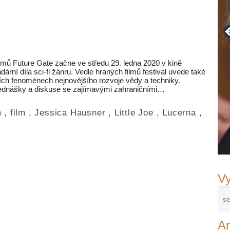
ilmů Future Gate začne ve středu 29. ledna 2020 v kině
dární díla sci-fi žánru. Vedle hraných filmů festival uvede také
ších fenoménech nejnovějšího rozvoje vědy a techniky.
ednášky a diskuse se zajímavými zahraničními…
m
,
film
,
Jessica Hausner
,
Little Joe
,
Lucerna
,
Vy
Ar