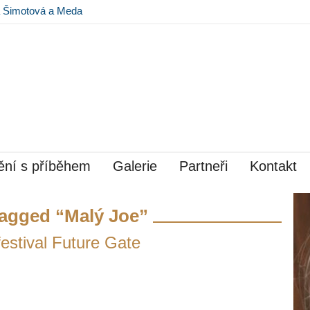
na Šimotová a Meda
 Museu Kampa
ní s příběhem
Galerie
Partneři
Kontakt
agged “Malý Joe”
 festival Future Gate