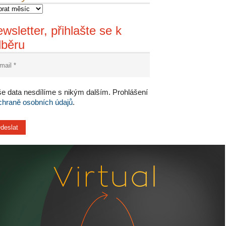
wsletter, přihlašte se k
dběru
e data nesdílíme s nikým dalším. Prohlášení
chraně osobních údajů
.