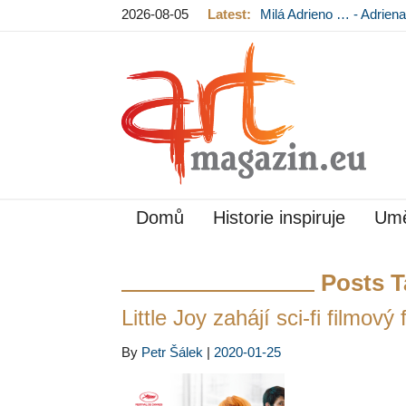
2026-08-05
Latest:
Milá Adrieno … - Adrie
Mládková na výstavě v
Domů
Historie inspiruje
Umě
Posts T
Little Joy zahájí sci-fi filmový
By
Petr Šálek
|
2020-01-25