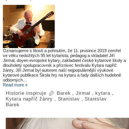
Oznamujeme s lítostí a pohnutím, že 11. prosince 2019 zemřel
ve věku nedožitých 95 let kytarista, pedagog a skladatel Jiří
Jirmal, doyen evropské kytary, zakladatel české kytarové školy a
dlouholetý spolupracovník a příznivec festivalu Kytara napříč
žánry. Jiří Jirmal byl autorem naší nejpopulárnější výukové
kytarové publikace Škola hry na kytaru a řady dalších hudebně
odborných…
Read more »
Historie inspiruje
Barek
,
Jirmal
,
kytara
,
Kytara napříč žánry
,
Stanislav
,
Stanislav
Barek