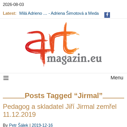
2026-08-03
Latest:
Milá Adrieno … - Adriena Šimotová a Meda
Mládková na výstavě v Museu Kampa
Menu
Posts Tagged “Jirmal”
Pedagog a skladatel Jiří Jirmal zemřel
11.12.2019
By
Petr Šálek
|
2019-12-16