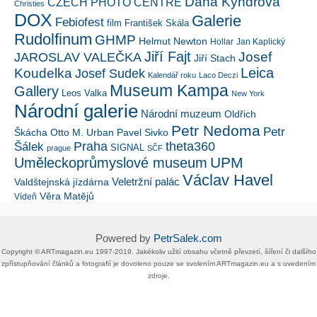
Dana Kyndrová
CZECH PHOTO CENTRE
Christies
DOX
Galerie
Febiofest
film
František Skála
Rudolfinum
GHMP
Helmut Newton
Hollar
Jan Kaplický
Jiří Fajt
Josef
JAROSLAV VALEČKA
Jiří Stach
Leica
Koudelka
Josef Sudek
Kalendář roku
Laco Deczi
Museum Kampa
Gallery
Leos Valka
New York
Národní galerie
Národní muzeum
Oldřich
Petr Nedoma
Petr
Škácha
Otto M. Urban
Pavel Sivko
Šálek
Praha
theta360
SIGNAL
prague
SČF
UPM
Uměleckoprůmyslové museum
Václav Havel
Veletržní palác
Valdštejnská jízdárna
Věra Matějů
Vídeň
Powered by
PetrSalek.com
Copyright ©​ ​​ARTmagazin.eu ​1997-2019​.​ Jakékoliv užití obsahu včetně převzetí, šíření či dalšího
zpřístupňování článků a fotografií je dovoleno pouze se svolením ​ARTmagazin.eu​ ​a s uvedením
zdroje.