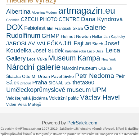
artmagazin.eu
Albertina
Albertina Modern
Dana Kyndrová
CZECH PHOTO CENTRE
Christies
DOX
Galerie
Febiofest
film
František Skála
Rudolfinum
GHMP
Helmut Newton
Hollar
Jan Kaplický
Jiří Fajt
Josef
JAROSLAV VALEČKA
Jiří Stach
Leica
Koudelka
Josef Sudek
Kalendář roku
Laco Deczi
Museum Kampa
Gallery
Leos Valka
New York
Národní galerie
Národní muzeum
Oldřich
Petr Nedoma
Petr
Škácha
Otto M. Urban
Pavel Sivko
Šálek
Praha
theta360
SIGNAL
prague
SČF
UPM
Uměleckoprůmyslové museum
Václav Havel
Veletržní palác
Valdštejnská jízdárna
Věra Matějů
Vídeň
Powered by
PetrSalek.com
Copyright ©​ ​​ARTmagazin.eu ​1997-2019​.​ Jakékoliv užití obsahu včetně převzetí, šíření či dalšího
zpřístupňování článků a fotografií je dovoleno pouze se svolením ​ARTmagazin.eu​ ​a s uvedením