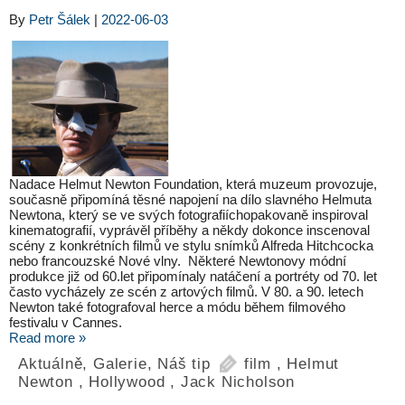
By
Petr Šálek
|
2022-06-03
Nadace Helmut Newton Foundation, která muzeum provozuje,
současně připomíná těsné napojení na dílo slavného Helmuta
Newtona, který se ve svých fotografiíchopakovaně inspiroval
kinematografií, vyprávěl příběhy a někdy dokonce inscenoval
scény z konkrétních filmů ve stylu snímků Alfreda Hitchcocka
nebo francouzské Nové vlny. Některé Newtonovy módní
produkce již od 60.let připomínaly natáčení a portréty od 70. let
často vycházely ze scén z artových filmů. V 80. a 90. letech
Newton také fotografoval herce a módu během filmového
festivalu v Cannes.
Read more »
Aktuálně
,
Galerie
,
Náš tip
film
,
Helmut
Newton
,
Hollywood
,
Jack Nicholson