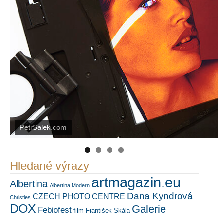
Náš mediální partner
FotoVideo.cz
PetrSalek.com
https://kuula.co/profile/PetrSalek/collections
Hledané výrazy
artmagazin.eu
Albertina
Albertina Modern
Dana Kyndrová
CZECH PHOTO CENTRE
Christies
DOX
Galerie
Febiofest
film
František Skála