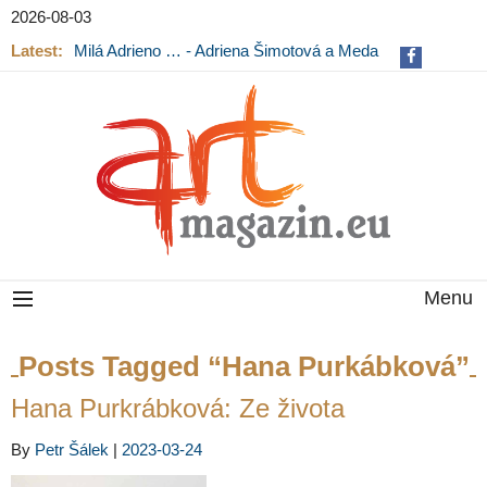
2026-08-03
Latest:
Milá Adrieno … - Adriena Šimotová a Meda
Mládková na výstavě v Museu Kampa
Menu
Posts Tagged “Hana Purkábková”
Hana Purkrábková: Ze života
By
Petr Šálek
|
2023-03-24