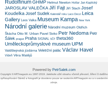
Rudolfinum
GHMP
Helmut Newton
Hollar
Jan Kaplický
Jiří Fajt
Josef
JAROSLAV VALEČKA
Jiří Stach
Leica
Koudelka
Josef Sudek
Kalendář roku
Laco Deczi
Museum Kampa
Gallery
Leos Valka
New York
Národní galerie
Národní muzeum
Oldřich
Petr Nedoma
Petr
Škácha
Otto M. Urban
Pavel Sivko
Šálek
Praha
theta360
SIGNAL
prague
SČF
UPM
Uměleckoprůmyslové museum
Václav Havel
Veletržní palác
Valdštejnská jízdárna
Věra Matějů
Vídeň
Powered by
PetrSalek.com
Copyright ©​ ​​ARTmagazin.eu ​1997-2019​.​ Jakékoliv užití obsahu včetně převzetí, šíření či dalšího
zpřístupňování článků a fotografií je dovoleno pouze se svolením ​ARTmagazin.eu​ ​a s uvedením
zdroje.