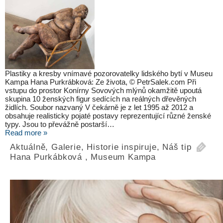
Plastiky a kresby vnímavé pozorovatelky lidského bytí v Museu
Kampa Hana Purkrábková: Ze života, © PetrSalek.com Při
vstupu do prostor Konírny Sovových mlýnů okamžitě upoutá
skupina 10 ženských figur sedících na reálných dřevěných
židlích. Soubor nazvaný V čekárně je z let 1995 až 2012 a
obsahuje realisticky pojaté postavy reprezentující různé ženské
typy. Jsou to převážně postarší…
Read more »
Aktuálně
,
Galerie
,
Historie inspiruje
,
Náš tip
Hana Purkábková
,
Museum Kampa