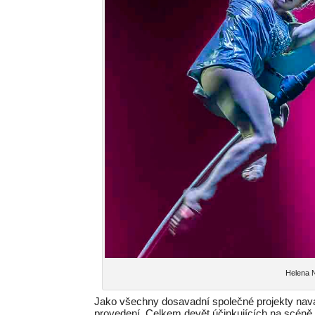
Helena N
Jako všechny dosavadní společné projekty nava
provedení. Celkem devět účinkujících na scéně J