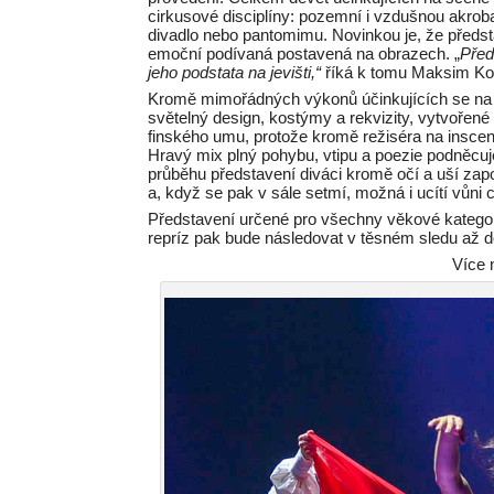
cirkusové disciplíny: pozemní i vzdušnou akrobac
divadlo nebo pantomimu. Novinkou je, že předsta
emoční podívaná postavená na obrazech. „
Před
jeho podstata na jevišti,“
říká k tomu Maksim K
Kromě mimořádných výkonů účinkujících se na
světelný design, kostýmy a rekvizity, vytvořené
finského umu, protože kromě režiséra na inscenaci
Hravý mix plný pohybu, vtipu a poezie podněcuje
průběhu představení diváci kromě očí a uší zapo
a, když se pak v sále setmí, možná i ucítí vůni
Představení určené pro všechny věkové kategor
repríz pak bude následovat v těsném sledu až d
Více