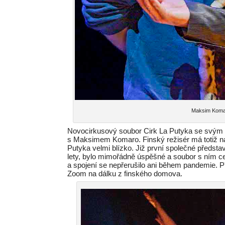
Maksim Komaro
Novocirkusový soubor Cirk La Putyka se svý
s Maksimem Komaro. Finský režisér má totiž na
Putyka velmi blízko. Již první společné předsta
lety, bylo mimořádně úspěšné a soubor s ním c
a spojení se nepřerušilo ani během pandemie. 
Zoom na dálku z finského domova.