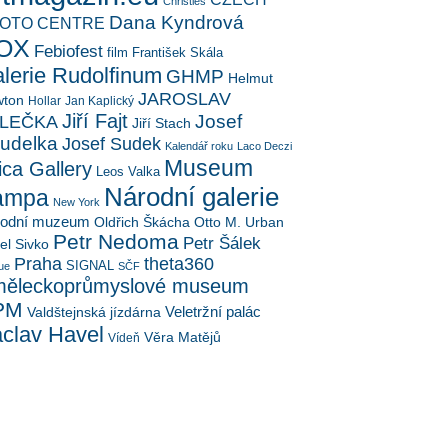
Christies
Dana Kyndrová
OTO CENTRE
OX
Febiofest
film
František Skála
lerie Rudolfinum
GHMP
Helmut
JAROSLAV
ton
Hollar
Jan Kaplický
Jiří Fajt
Josef
LEČKA
Jiří Stach
udelka
Josef Sudek
Kalendář roku
Laco Deczi
Museum
ica Gallery
Leos Valka
Národní galerie
ampa
New York
rodní muzeum
Oldřich Škácha
Otto M. Urban
Petr Nedoma
Petr Šálek
el Sivko
Praha
theta360
SIGNAL
ue
SČF
ěleckoprůmyslové museum
PM
Veletržní palác
Valdštejnská jízdárna
clav Havel
Věra Matějů
Vídeň