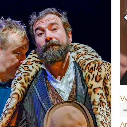
Vy
Ar