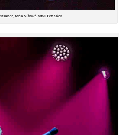
eissmann, Adéla Míšková, foto© Petr Šálek