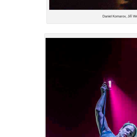
Daniel Komarov, Jiří W