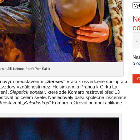
Ne
o
Naš
o
o
 a Jiří Kohout, foto© Petr Šálek
m novým představením
„Senses“
vrací k osvědčené spolupráci
vzdory vzdálenosti mezi Helsinkami a Prahou k Cirku La
vení
„Slapstick sonáta“,
které zde Komaro režíroval před 13
estoval po celém světě. Následovaly další společné inscenace
Představení
„Kaleidoskop“
Komaro režíroval pomocí aplikace