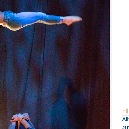
Hl
Al
a