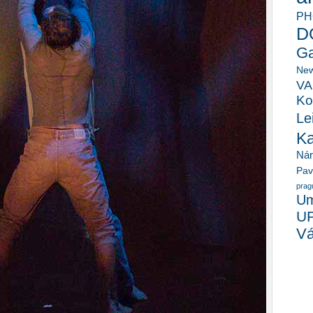
PH
D
Ga
New
VA
Ko
Le
K
Ná
Pav
prag
Um
U
Vá