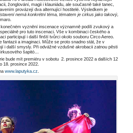
ii, žonglování, magii i klauniádu, ale současně také tanec,
vením provázejí dva alternující hostitelé. Výsledkem je
stavení nemá konkrétní téma, tématem je cirkus jako takový,
omaro.
 konečném vyznění inscenace významně podílí zvukový a
 speciálně pro tuto inscenaci. Vše v kombinaci českého a
 participují i další finští tvůrci okolo souboru Circo Aereo.
 fantazii a imaginaci. Může se proto snadno stát, že v
jí i další smysly. Při odvážné vzdušné akrobacii zatnou pěsti
 cirkusového šapitó…
ie bude mít premiéru v sobotu 2. prosince 2022 a dalších 12
o 18. prosince 2022.
 na
www.laputyka.cz
.