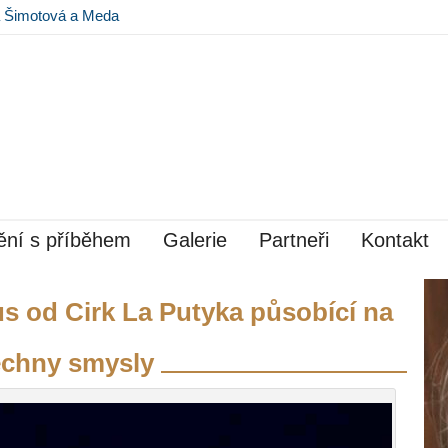
na Šimotová a Meda
 Museu Kampa
ní s příběhem
Galerie
Partneři
Kontakt
s od Cirk La Putyka působící na
echny smysly