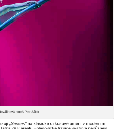
ováčková, foto© Petr Šálek
zují „
Senses“
na klasické cirkusové umění v moderním
atka 78 v areálu Holešovické tržnice vystřívá nejrůznější