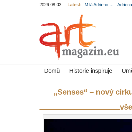
2026-08-03
Latest:
Milá Adrieno … - Adrie
Mládková na výstavě v
Domů
Historie inspiruje
Umě
„Senses“ – nový cirku
vš