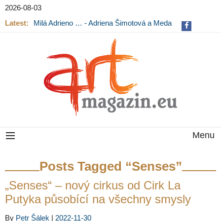
2026-08-03
Latest:
Milá Adrieno … - Adriena Šimotová a Meda
Mládková na výstavě v Museu Kampa
Menu
Posts Tagged “Senses”
„Senses“ – nový cirkus od Cirk La
Putyka působící na všechny smysly
By
Petr Šálek
|
2022-11-30