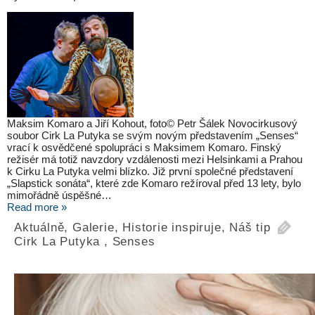
Maksim Komaro a Jiří Kohout, foto© Petr Šálek Novocirkusový
soubor Cirk La Putyka se svým novým představením „Senses“
vrací k osvědčené spolupráci s Maksimem Komaro. Finský
režisér má totiž navzdory vzdálenosti mezi Helsinkami a Prahou
k Cirku La Putyka velmi blízko. Již první společné představení
„Slapstick sonáta“, které zde Komaro režíroval před 13 lety, bylo
mimořádně úspěšné…
Read more »
Aktuálně
,
Galerie
,
Historie inspiruje
,
Náš tip
Cirk La Putyka
,
Senses