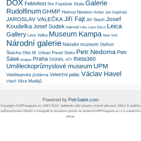
DOX
Galerie
Febiofest
film
František Skála
Rudolfinum
GHMP
Helmut Newton
Hollar
Jan Kaplický
Jiří Fajt
Josef
JAROSLAV VALEČKA
Jiří Stach
Leica
Koudelka
Josef Sudek
Kalendář roku
Laco Deczi
Museum Kampa
Gallery
Leos Valka
New York
Národní galerie
Národní muzeum
Oldřich
Petr Nedoma
Petr
Škácha
Otto M. Urban
Pavel Sivko
Šálek
Praha
theta360
SIGNAL
prague
SČF
UPM
Uměleckoprůmyslové museum
Václav Havel
Veletržní palác
Valdštejnská jízdárna
Věra Matějů
Vídeň
Powered by
PetrSalek.com
Copyright ©​ ​​ARTmagazin.eu ​1997-2019​.​ Jakékoliv užití obsahu včetně převzetí, šíření či dalšího
zpřístupňování článků a fotografií je dovoleno pouze se svolením ​ARTmagazin.eu​ ​a s uvedením
zdroje.