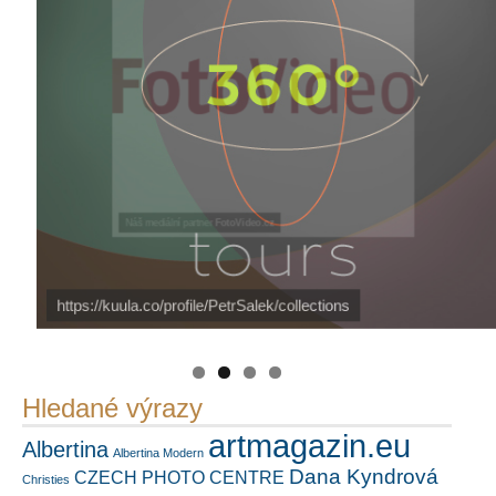
Náš mediální partner
FotoVideo.cz
https://kuula.co/profile/PetrSalek/collections
PetrSalek.com
Hledané výrazy
artmagazin.eu
Albertina
Albertina Modern
Dana Kyndrová
CZECH PHOTO CENTRE
Christies