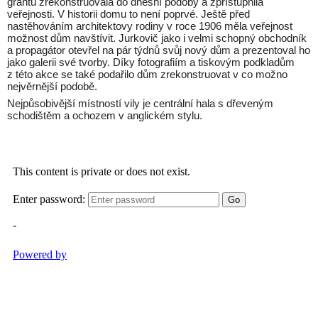
grantu zrekonstruovala do dnešní podoby a zpřístupnila
veřejnosti. V historii domu to není poprvé. Ještě před
nastěhováním architektovy rodiny v roce 1906 měla veřejnost
možnost dům navštívit. Jurkovič jako i velmi schopný obchodník
a propagátor otevřel na pár týdnů svůj nový dům a prezentoval ho
jako galerii své tvorby. Díky fotografiím a tiskovým podkladům
z této akce se také podařilo dům zrekonstruovat v co možno
nejvěrnější podobě.
Nejpůsobivější místností vily je centrální hala s dřeveným
schodištěm a ochozem v anglickém stylu.