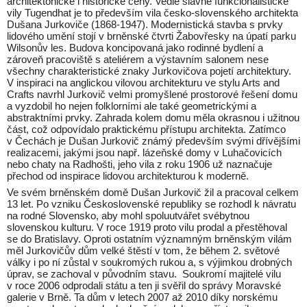
architektonické i historické ceny. Vedle slavné funkcionalistické
vily Tugendhat je to především vila česko-slovenského architekta
Dušana Jurkoviče (1868-1947). Modernistická stavba s prvky
lidového umění stojí v brněnské čtvrti Žabovřesky na úpatí parku
Wilsonův les. Budova koncipovaná jako rodinné bydlení a
zároveň pracoviště s ateliérem a výstavním salonem nese
všechny charakteristické znaky Jurkovičova pojetí architektury.
V inspiraci na anglickou vilovou architekturu ve stylu Arts and
Crafts navrhl Jurkovič velmi promyšlené prostorové řešení domu
a vyzdobil ho nejen folklorními ale také geometrickými a
abstraktními prvky. Zahrada kolem domu měla okrasnou i užitnou
část, což odpovídalo praktickému přístupu architekta. Zatímco
v Čechách je Dušan Jurkovič známý především svými dřívějšími
realizacemi, jakými jsou např. lázeňské domy v Luhačovicích
nebo chaty na Radhošti, jeho vila z roku 1906 už naznačuje
přechod od inspirace lidovou architekturou k moderně.
Ve svém brněnském domě Dušan Jurkovič žil a pracoval celkem
13 let. Po vzniku Československé republiky se rozhodl k návratu
na rodné Slovensko, aby mohl spoluutvářet svébytnou
slovenskou kulturu. V roce 1919 proto vilu prodal a přestěhoval
se do Bratislavy. Oproti ostatním významným brněnským vilám
měl Jurkovičův dům velké štěstí v tom, že během 2. světové
války i po ní zůstal v soukromých rukou a, s výjimkou drobných
úprav, se zachoval v původním stavu. Soukromí majitelé vilu
v roce 2006 odprodali státu a ten ji svěřil do správy Moravské
galerie v Brně. Ta dům v letech 2007 až 2010 díky norskému