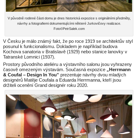
V původně rodinné části domu je dnes historická expozice s originálními předměty,
návrhy a fotografiemi dokumentujícími některé Jurkovičovy realizace.
Foto©PetrSalek.com
V Česku je málo známý fakt, že po roce 1919 se architektův styl
posunul k funkcionalismu. Dokladem je například budova
Kochova sanatoria v Bratislavě (1929) nebo stanice lanovky v
Tatranské Lomnici (1937).
Prostory původního ateliéru a výstavního salonu jsou vyhrazeny
časově omezeným výstavám. Současná expozice
„Herrmann
& Coufal – Design In You“
prezentuje návrhy dvou mladých
designérů Matěje Coufala a Eduarda Herrmanna, kteří jsou
držiteli ocenění Grand designér roku 2020.