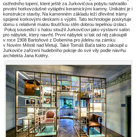
ústředního topení, které ještě za Jurkovičova pobytu nahradilo
prvotní horkovzdušné vytápění keramickými kamny. Unikátní je i
konstrukce stavby. Na kamenném základu leží dřevěné trámy
spojené korkovými deskami s výplní. Tato technologie poskytuje
domu s relativně malou tloušťkou stěn dobrou tepelnou izolaci.
Pokoj sousedící s halou sloužil Jurkovičovi jako výstavní salón
pro nábytek, který navrhl. První nábytek si tak od něj zakoupili
v roce 1908 Bartoňové z Dobenína pro jídelnu na zámku
v Novém Městě nad Metují. Také Tomáš Baťa takto zakoupil u
Jurkoviče zařízení hudebního pokoje do své vily podle návrhu
architekta Jana Kotěry.