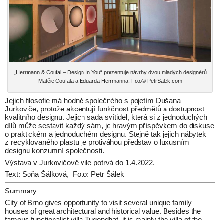
„Herrmann & Coufal – Design In You“ prezentuje návrhy dvou mladých designérů
Matěje Coufala a Eduarda Herrmanna. Foto© PetrSalek.com
Jejich filosofie má hodně společného s pojetím Dušana
Jurkoviče, protože akcentují funkčnost předmětů a dostupnost
kvalitního designu. Jejich sada svítidel, která si z jednoduchých
dílů může sestavit každý sám, je hravým příspěvkem do diskuse
o praktickém a jednoduchém designu. Stejně tak jejich nábytek
z recyklovaného plastu je protiváhou představ o luxusním
designu konzumní společnosti.
Výstava v Jurkovičově vile potrvá do 1.4.2022.
Text: Soňa Šálková, Foto: Petr Šálek
Summary
City of Brno gives opportunity to visit several unique family
houses of great architectural and historical value. Besides the
famous functionalist villa Tugendhat, it is mainly the villa of the