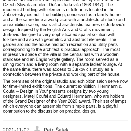
Czech-Slovak architect Dušan Jurkovič (1868-1947). The
modernist building with elements of folk art is located in the
Žabovřesky district. The building, conceived as a family home
and at the same time a workplace with a architectural studio and
an exhibition salon, bears all characteristic features of Jurkovič’s
design. Inspired by the English Arts and Crafts movement,
Jurkovič designed a very sophisticated spatial solution with
folklore and also with geometric and abstract elements. The
garden around the house had both recreation and utility parts
corresponding to the architect´s practical approach. The most
impressive space of the villa is the central hall with a wooden
staircase and an English-style gallery. The room served as a
dining room and a living room with a separate ladies‘ lounge. At
the same time, there was access to Jurkovič’s study as a
connection between the private and working part of the house.
The premises of the original studio and exhibition salon serve now
for time-limited exhibitions. The current exhibition „Herrmann &
Coufal – Design In You“ presents designs by two young
designers, Matěj Coufal and Eduard Herrmann, who are holders
of the Grand Designer of the Year 2020 award. Their set of lamps
which everyone can assemble from simple parts, is a playful
contribution to the discussion on practical design.
2021-11-07
Petr Šálek