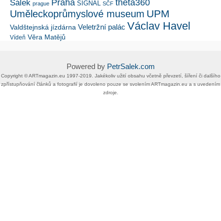
Šálek
Praha
theta360
SIGNAL
prague
SČF
UPM
Uměleckoprůmyslové museum
Václav Havel
Veletržní palác
Valdštejnská jízdárna
Věra Matějů
Vídeň
Powered by
PetrSalek.com
Copyright ©​ ​​ARTmagazin.eu ​1997-2019​.​ Jakékoliv užití obsahu včetně převzetí, šíření či dalšího
zpřístupňování článků a fotografií je dovoleno pouze se svolením ​ARTmagazin.eu​ ​a s uvedením
zdroje.