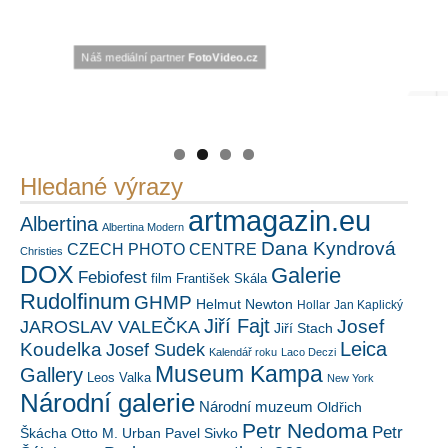
Náš mediální partner
PetrSalek.com
https://kuula.co/profile/PetrSalek/collections
FotoVideo.cz
Hledané výrazy
artmagazin.eu
Albertina
Albertina Modern
Dana Kyndrová
CZECH PHOTO CENTRE
Christies
DOX
Galerie
Febiofest
film
František Skála
Rudolfinum
GHMP
Helmut Newton
Hollar
Jan Kaplický
Jiří Fajt
Josef
JAROSLAV VALEČKA
Jiří Stach
Leica
Koudelka
Josef Sudek
Kalendář roku
Laco Deczi
Museum Kampa
Gallery
Leos Valka
New York
Národní galerie
Národní muzeum
Oldřich
Petr Nedoma
Petr
Škácha
Otto M. Urban
Pavel Sivko