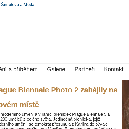
na Šimotová a Meda
 Museu Kampa
ní s příběhem
Galerie
Partneři
Kontakt
ague Biennale Photo 2 zahájily na
ovém místě
moderního umění a v rámci přehlídek Prague Biennale 5 a
200 umělců z celého světa. Jedinečná přehlídka, jejíž
derního umění, se tentokrát přesunula z Karlína do bývalé
elné dominanty pražských Modřan. Exponáty jsou umístěny ve