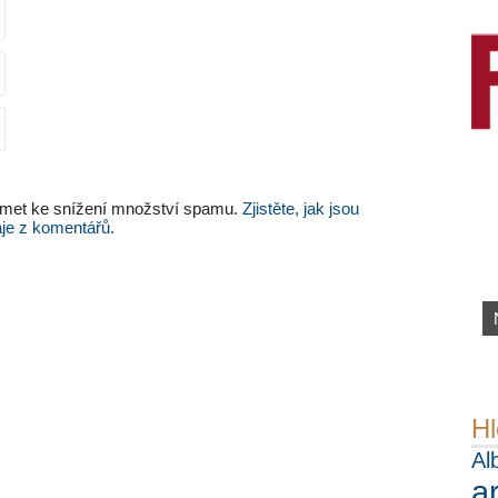
met ke snížení množství spamu.
Zjistěte, jak jsou
je z komentářů.
Hl
Al
a