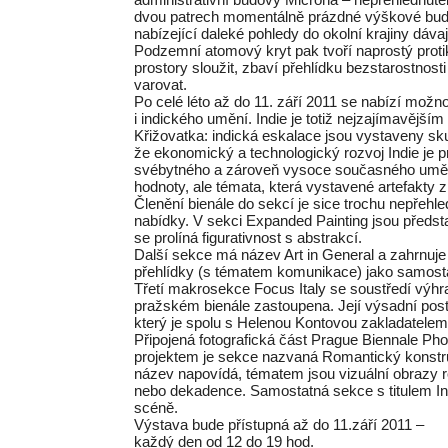
dvou patrech momentálně prázdné výškové budo
nabízející daleké pohledy do okolní krajiny d
Podzemní atomový kryt pak tvoří naprostý protik
prostory sloužit, zbaví přehlídku bezstarostnos
varovat.
Po celé léto až do 11. září 2011 se nabízí mož
i indického umění. Indie je totiž nejzajímavějš
Křižovatka: indická eskalace jsou vystaveny sku
že ekonomický a technologický rozvoj Indie j
svébytného a zároveň vysoce současného umění.
hodnoty, ale témata, která vystavené artefakty z
Členění bienále do sekcí je sice trochu nepřehle
nabídky. V sekci Expanded Painting jsou předs
se prolíná figurativnost s abstrakcí.
Další sekce má název Art in General a zahrnuj
přehlídky (s tématem komunikace) jako samost
Třetí makrosekce Focus Italy se soustředí výhra
pražském bienále zastoupena. Její výsadní post
který je spolu s Helenou Kontovou zakladatelem
Připojená fotografická část Prague Biennale Ph
projektem je sekce nazvaná Romantický konstru
název napovídá, tématem jsou vizuální obrazy 
nebo dekadence. Samostatná sekce s titulem In
scéně.
Výstava bude přístupná až do 11.září 2011 –
každý den od 12 do 19 hod.