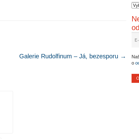
Ne
o
Galerie Rudolfinum – Já, bezesporu
→
Naš
o
o
.