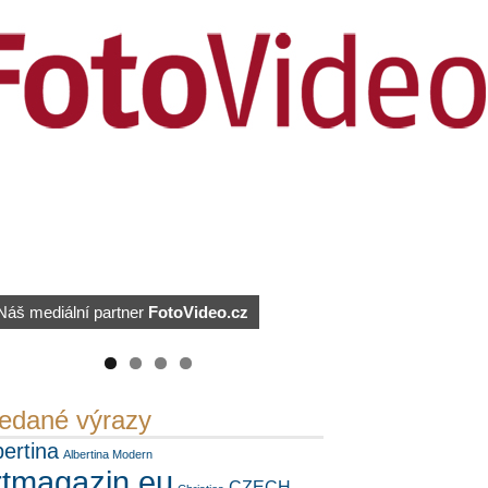
PetrSalek.com
Náš mediální partner
FotoVideo.cz
https://kuula.co/profile/PetrSalek/collections
edané výrazy
bertina
Albertina Modern
rtmagazin.eu
CZECH