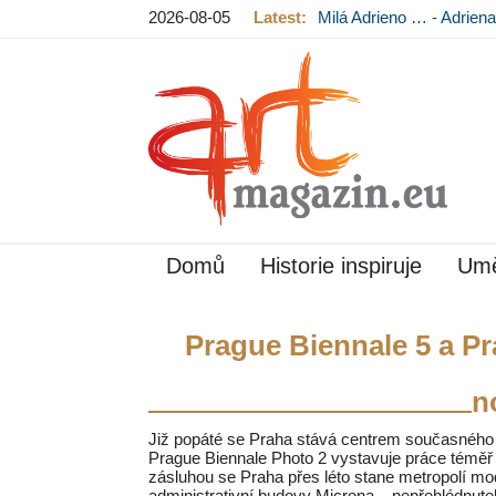
2026-08-05
Latest:
Milá Adrieno … - Adrie
Mládková na výstavě v
Domů
Historie inspiruje
Umě
Prague Biennale 5 a Pr
n
Již popáté se Praha stává centrem současného 
Prague Biennale Photo 2 vystavuje práce téměř 
zásluhou se Praha přes léto stane metropolí mo
administrativní budovy Microna – nepřehlédnut