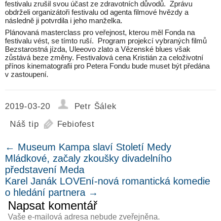
festivalu zrušil svou účast ze zdravotních důvodů. Zprávu
obdrželi organizátoři festivalu od agenta filmové hvězdy a
následně ji potvrdila i jeho manželka.
Plánovaná masterclass pro veřejnost, kterou měl Fonda na
festivalu vést, se tímto ruší. Program projekcí vybraných filmů
Bezstarostná jízda, Uleeovo zlato a Vězenské blues však
zůstává beze změny. Festivalová cena Kristián za celoživotní
přínos kinematografii pro Petera Fondu bude muset být předána
v zastoupení.
2019-03-20
Petr Šálek
Náš tip
Febiofest
←
Museum Kampa slaví Století Medy
Mládkové, začaly zkoušky divadelního
představení Meda
Karel Janák LOVEní-nová romantická komedie
o hledání partnera
→
Napsat komentář
Vaše e-mailová adresa nebude zveřejněna.