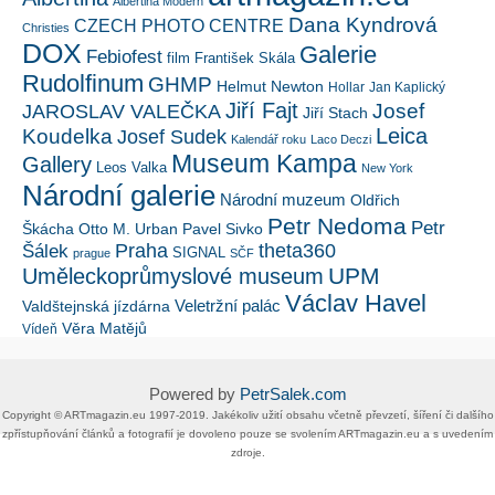
Albertina Modern
Dana Kyndrová
CZECH PHOTO CENTRE
Christies
DOX
Galerie
Febiofest
film
František Skála
Rudolfinum
GHMP
Helmut Newton
Hollar
Jan Kaplický
Jiří Fajt
Josef
JAROSLAV VALEČKA
Jiří Stach
Leica
Koudelka
Josef Sudek
Kalendář roku
Laco Deczi
Museum Kampa
Gallery
Leos Valka
New York
Národní galerie
Národní muzeum
Oldřich
Petr Nedoma
Petr
Škácha
Otto M. Urban
Pavel Sivko
Šálek
Praha
theta360
SIGNAL
prague
SČF
UPM
Uměleckoprůmyslové museum
Václav Havel
Veletržní palác
Valdštejnská jízdárna
Věra Matějů
Vídeň
Powered by
PetrSalek.com
Copyright ©​ ​​ARTmagazin.eu ​1997-2019​.​ Jakékoliv užití obsahu včetně převzetí, šíření či dalšího
zpřístupňování článků a fotografií je dovoleno pouze se svolením ​ARTmagazin.eu​ ​a s uvedením
zdroje.