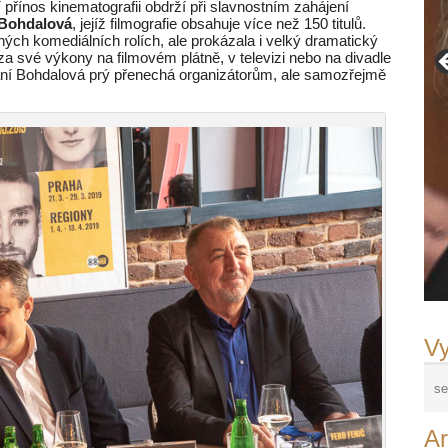
í přínos kinematografii obdrží při slavnostním zahájení
 Bohdalová
, jejíž filmografie obsahuje více než 150 titulů.
ných komediálních rolích, ale prokázala i velký dramatický
iž za své výkony na filmovém plátně, v televizi nebo na divadle
 paní Bohdalová prý přenechá organizátorům, ale samozřejmě
Vy
Ar