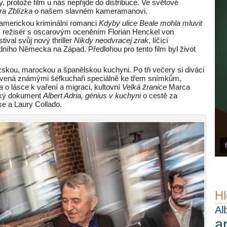
ky, protože film u nás nepřijde do distribuce. Ve světové
ra Zblízka
o našem slavném kameramanovi.
 americkou kriminální romanci
Kdyby ulice Beale mohla mluvit
í režisér s oscarovým oceněním Florian Henckel von
ival svůj nový thriller
Nikdy neodvracej zrak
, líčící
dního Německa na Západ. Předlohou pro tento film byl život
.
kou, marockou a španělskou kuchyni. Po tři večery si diváci
ravená známými šéfkuchaři speciálně ke třem snímkům,
ka
o lásce k vaření a migraci, kultovní
Velká žranice
Marca
lský dokument
Albert Adria, génius v kuchyni
o cestě za
e a Laury Collado.
Hl
Al
a