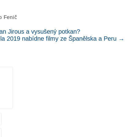
o Fenič
van Jirous a vysušený potkan?
cula 2019 nabídne filmy ze Španělska a Peru
→
.