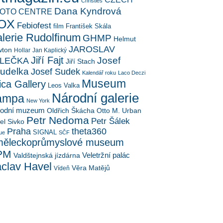
Christies
Dana Kyndrová
OTO CENTRE
OX
Febiofest
film
František Skála
lerie Rudolfinum
GHMP
Helmut
JAROSLAV
ton
Hollar
Jan Kaplický
Jiří Fajt
Josef
LEČKA
Jiří Stach
udelka
Josef Sudek
Kalendář roku
Laco Deczi
Museum
ica Gallery
Leos Valka
Národní galerie
ampa
New York
rodní muzeum
Oldřich Škácha
Otto M. Urban
Petr Nedoma
Petr Šálek
el Sivko
Praha
theta360
SIGNAL
ue
SČF
ěleckoprůmyslové museum
PM
Veletržní palác
Valdštejnská jízdárna
clav Havel
Věra Matějů
Vídeň