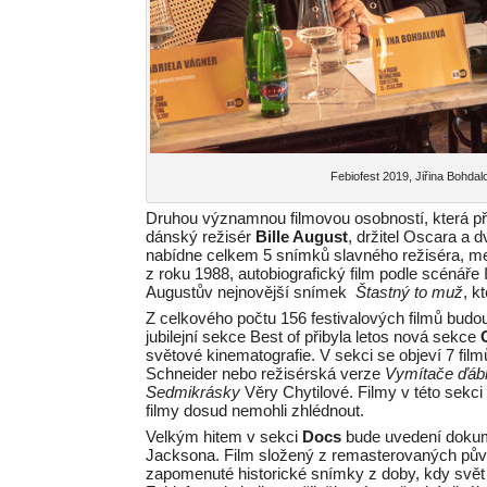
Febiofest 2019, Jiřina Bohdalo
Druhou významnou filmovou osobností, která př
dánský režisér
Bille August
, držitel Oscara a 
nabídne celkem 5 snímků slavného režiséra, me
z roku 1988, autobiografický film podle scéná
Augustův nejnovější snímek
Štastný to muž
, k
Z celkového počtu 156 festivalových filmů bud
jubilejní sekce Best of přibyla letos nová sekce
světové kinematografie. V sekci se objeví 7 filmů
Schneider nebo režisérská verze
Vymítače ďáb
Sedmikrásky
Věry Chytilové. Filmy v této sekci
filmy dosud nemohli zhlédnout.
Velkým hitem v sekci
Docs
bude uvedení dok
Jacksona. Film složený z remasterovaných pův
zapomenuté historické snímky z doby, kdy svět p