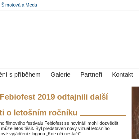
na Šimotová a Meda
 Museu Kampa
ní s příběhem
Galerie
Partneři
Kontakt
ebiofest 2019 odtajnili další
i o letošním ročníku
o filmového festivalu Febiofest se novináři mohli dozvědět
 může letos těšit. Byl představen nový vizuál letošního
ové vyjádření sloganu „Kde oči nestačí“.