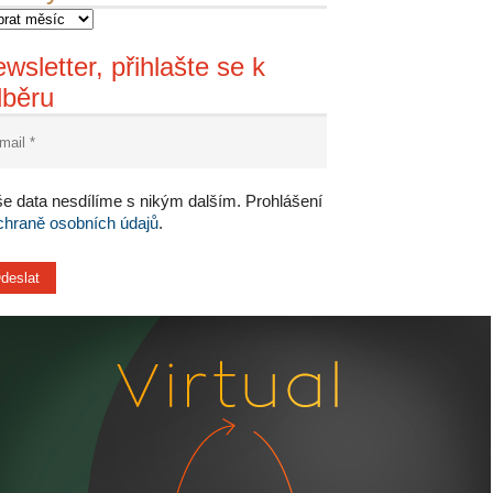
wsletter, přihlašte se k
dběru
e data nesdílíme s nikým dalším. Prohlášení
chraně osobních údajů
.