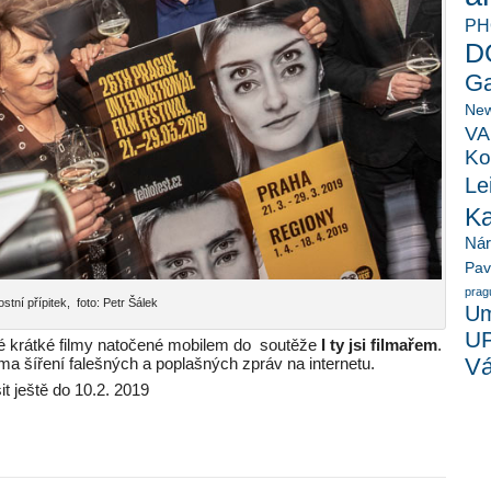
PH
D
Ga
New
VA
Ko
Le
K
Ná
Pav
prag
stní přípitek, foto: Petr Šálek
Um
U
ké krátké filmy natočené mobilem do soutěže
I ty jsi filmařem
.
Vá
éma šíření falešných a poplašných zpráv na internetu.
t ještě do 10.2. 2019