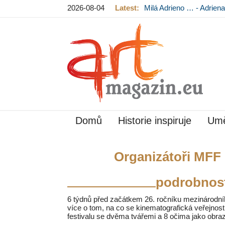
2026-08-04
Latest:
Milá Adrieno … - Adrie
Mládková na výstavě v
Domů
Historie inspiruje
Umě
Organizátoři MFF F
podrobnost
6 týdnů před začátkem 26. ročníku mezinárodníh
více o tom, na co se kinematografická veřejnost
festivalu se dvěma tvářemi a 8 očima jako obraz