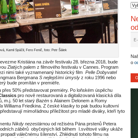
Ne
o
vá, Kamil Spáčil, Fero Fenič, foto: Petr Šálek
Naš
evezme Kristiána na závěr festivalu 28. března 2018, bude
o
o
dvou Zlatých palem z filmového festivalu v Cannes. Program
zi nimi také vyznamenaný historický film
Pelle Dobyvatel
ře Ingmara Bergmana
S nejlepšími úmysly
z roku 1996 nebo
terý bude promítán v premiéře.
ou přes 50% představovat premiéry. Po loňském úspěchu
Classics
pro nově restaurovaná a digitalizovaná klasická díla
, m.j. 50 let starý
Bazén
s Alainem Delonem a Romy
la
Williama Friedkina. Z české klasiky to pak budou kultovní
 představují mimořádnou příležitost pro mladé diváky, kteří tyto
umentu
Nikdy nezestárnou
od režiséra Pána prstenů Petera
odních záběrů obyčejných lidí během I.světové války ukáže
ropadl válečnému šílenství. Zhlédnutí tohoto filmu na