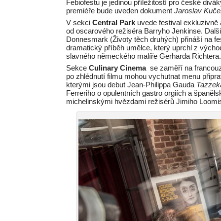
Febiofestu je jedinou příležitostí pro české divá
premiéře bude uveden dokument
Jaroslav Kuče
V sekci
Central Park
uvede festival exkluzivně
od oscarového režiséra Barryho Jenkinse. Dalš
Donnesmark (Životy těch druhých) přináší na fest
dramatický příběh umělce, který uprchl z výcho
slavného německého malíře Gerharda Richtera
Sekce
Culinary Cinema
se zaměří na francouzs
po zhlédnutí filmu mohou vychutnat menu přip
kterými jsou debut Jean-Philippa Gauda
Tazze
Ferreriho o opulentních gastro orgiích a španě
michelinskými hvězdami režisérů Jimiho Loomis