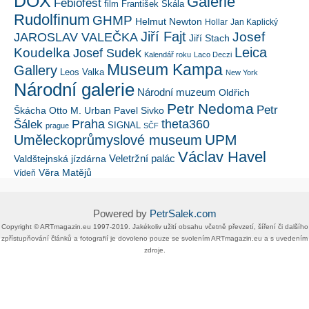
DOX
Galerie
Febiofest
film
František Skála
Rudolfinum
GHMP
Helmut Newton
Hollar
Jan Kaplický
Jiří Fajt
Josef
JAROSLAV VALEČKA
Jiří Stach
Leica
Koudelka
Josef Sudek
Kalendář roku
Laco Deczi
Museum Kampa
Gallery
Leos Valka
New York
Národní galerie
Národní muzeum
Oldřich
Petr Nedoma
Petr
Škácha
Otto M. Urban
Pavel Sivko
Šálek
Praha
theta360
SIGNAL
prague
SČF
UPM
Uměleckoprůmyslové museum
Václav Havel
Veletržní palác
Valdštejnská jízdárna
Věra Matějů
Vídeň
Powered by
PetrSalek.com
Copyright ©​ ​​ARTmagazin.eu ​1997-2019​.​ Jakékoliv užití obsahu včetně převzetí, šíření či dalšího
zpřístupňování článků a fotografií je dovoleno pouze se svolením ​ARTmagazin.eu​ ​a s uvedením
zdroje.