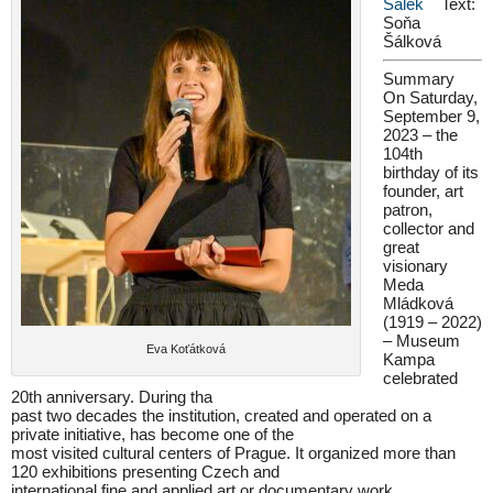
Šálek
Text:
Soňa
Šálková
Summary
On Saturday,
September 9,
2023 – the
104th
birthday of its
founder, art
patron,
collector and
great
visionary
Meda
Mládková
(1919 – 2022)
– Museum
Eva Koťátková
Kampa
celebrated
20th anniversary. During tha
past two decades the institution, created and operated on a
private initiative, has become one of the
most visited cultural centers of Prague. It organized more than
120 exhibitions presenting Czech and
international fine and applied art or documentary work.