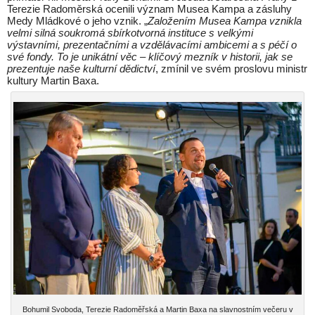
Terezie Radoměrská ocenili význam Musea Kampa a zásluhy
Medy Mládkové o jeho vznik. „
Založením Musea Kampa vznikla
velmi silná soukromá sbírkotvorná instituce s velkými
výstavními, prezentačními a vzdělávacími ambicemi a s péčí o
své fondy. To je unikátní věc – klíčový mezník v historii, jak se
prezentuje naše kulturní dědictví
, zmínil ve svém proslovu ministr
kultury Martin Baxa.
Bohumil Svoboda, Terezie Radoměřská a Martin Baxa na slavnostním večeru v