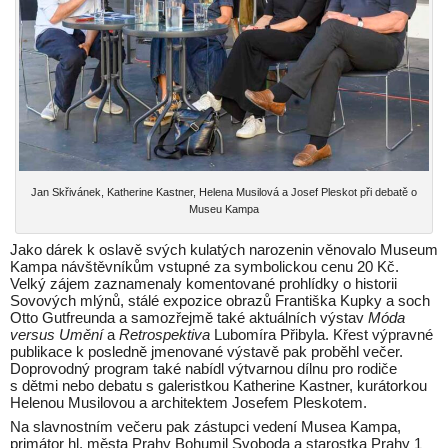
Jan Skřivánek, Katherine Kastner, Helena Musilová a Josef Pleskot při debatě o
Museu Kampa
Jako dárek k oslavě svých kulatých narozenin věnovalo Museum
Kampa návštěvníkům vstupné za symbolickou cenu 20 Kč.
Velký zájem zaznamenaly komentované prohlídky o historii
Sovových mlýnů, stálé expozice obrazů Františka Kupky a soch
Otto Gutfreunda a samozřejmě také aktuálních výstav
Móda
versus Umění
a
Retrospektiva
Lubomíra Přibyla. Křest výpravné
publikace k posledně jmenované výstavě pak proběhl večer.
Doprovodný program také nabídl výtvarnou dílnu pro rodiče
s dětmi nebo debatu s galeristkou Katherine Kastner, kurátorkou
Helenou Musilovou a architektem Josefem Pleskotem.
Na slavnostním večeru pak zástupci vedení Musea Kampa,
primátor hl. města Prahy Bohumil Svoboda a starostka Prahy 1