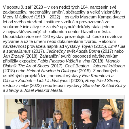
V sobotu 9. září 2023 – v den nedožitých 104. narozenin své
zakladatelky, mecenášky umění, sběratelky a velké vizionářky
Medy Mládkové (1919 – 2022) – oslavilo Museum Kampa dvacet
let od svého otevření. Instituce vzniklá a provozovaná ze
soukromé iniciativy se za dvě uplynulé dekády stala jedním
z nejnavštěvovanějších kulturních center hlavního města.
Uspořádalo více než 120 výstav prezentujících české i světové
výtvarné a užité umění nebo dokumentární tvorbu. Rekordní
návštěvnost provázela například výstavy
Toyen
(2015),
Emil Filla
a surrealismus
(2017),
Jedinečný svět Adolfa Borna
(2017) nebo
Jan Zrzavý
(2018). Zahraniční tvůrčí osobnosti návštěvníkům
přiblížily expozice
Pablo Picasso Vášeň a vina
(2018),
Manolo
Blahnik The Art of Shoes
(2017),
Cecil Beaton – fotograf královen
(2018) nebo
Helmut Newton in Dialogue
(2019). Z nedávných
úspěšných projektů lze jmenovat výstavy
Eva Kmentová a
Olbram Zoubek – Lidská důstojnos
t (2022),
Rony Plesl Stromy
rostou z nebe
(2022) nebo letošní výstavy
Stanislav Kolíbal Knihy
a stavby
a
Josef Pleskot Města
.