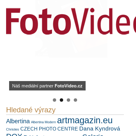
Náš mediální partner
FotoVideo.cz
PetrSalek.com
https://kuula.co/profile/PetrSalek/collections
Hledané výrazy
artmagazin.eu
Albertina
Albertina Modern
Dana Kyndrová
CZECH PHOTO CENTRE
Christies