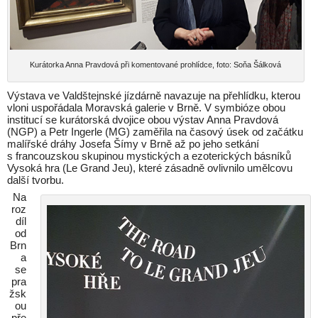
Kurátorka Anna Pravdová při komentované prohlídce, foto: Soňa Šálková
Výstava ve Valdštejnské jízdárně navazuje na přehlídku, kterou
vloni uspořádala Moravská galerie v Brně. V symbióze obou
institucí se kurátorská dvojice obou výstav Anna Pravdová
(NGP) a Petr Ingerle (MG) zaměřila na časový úsek od začátku
malířské dráhy Josefa Šímy v Brně až po jeho setkání
s francouzskou skupinou mystických a ezoterických básníků
Vysoká hra (Le Grand Jeu), které zásadně ovlivnilo umělcovu
další tvorbu.
Na
roz
díl
od
Brn
a
se
pra
žsk
ou
pře