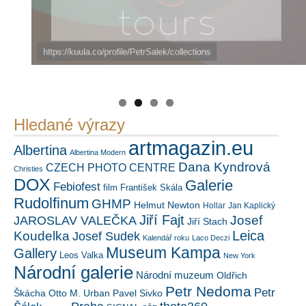
https://kuula.co/profile/PetrSalek/collections
Náš mediální partner
PetrSalek.com
FotoVideo.cz
Hledané výrazy
artmagazin.eu
Albertina
Albertina Modern
Dana Kyndrová
CZECH PHOTO CENTRE
Christies
DOX
Galerie
Febiofest
film
František Skála
Rudolfinum
GHMP
Helmut Newton
Hollar
Jan Kaplický
Jiří Fajt
Josef
JAROSLAV VALEČKA
Jiří Stach
Leica
Koudelka
Josef Sudek
Kalendář roku
Laco Deczi
Museum Kampa
Gallery
Leos Valka
New York
Národní galerie
Národní muzeum
Oldřich
Petr Nedoma
Petr
Škácha
Otto M. Urban
Pavel Sivko