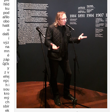
hlíd
ku
pod
ařilo
obo
hatit
o
dalš
í
výz
na
mn
é
záp
ůjčk
y
z v
eřej
nýc
h i
sou
kro
mý
ch
sbír
ek