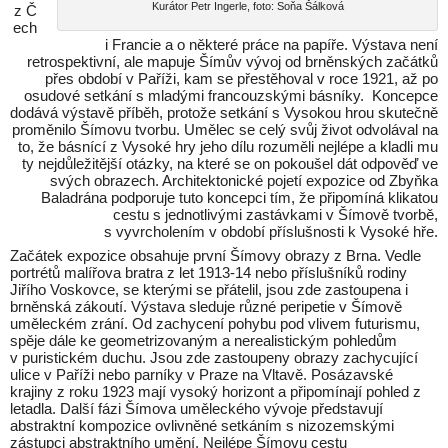
Kurátor Petr Ingerle, foto: Soňa Šálková
z Č
ech
i Francie a o některé práce na papíře. Výstava není
retrospektivní, ale mapuje Šímův vývoj od brněnských začátků
přes období v Paříži, kam se přestěhoval v roce 1921, až po
osudové setkání s mladými francouzskými básníky. Koncepce
dodává výstavě příběh, protože setkání s Vysokou hrou skutečně
proměnilo Šímovu tvorbu. Umělec se celý svůj život odvolával na
to, že básnící z Vysoké hry jeho dílu rozuměli nejlépe a kladli mu
ty nejdůležitější otázky, na které se on pokoušel dát odpověď ve
svých obrazech. Architektonické pojetí expozice od Zbyňka
Baladrána podporuje tuto koncepci tím, že připomíná klikatou
cestu s jednotlivými zastávkami v Šímově tvorbě,
s vyvrcholením v období příslušnosti k Vysoké hře.
Začátek expozice obsahuje první Šímovy obrazy z Brna. Vedle
portrétů malířova bratra z let 1913-14 nebo příslušníků rodiny
Jiřího Voskovce, se kterými se přátelil, jsou zde zastoupena i
brněnská zákoutí. Výstava sleduje různé peripetie v Šímově
uměleckém zrání. Od zachycení pohybu pod vlivem futurismu,
spěje dále ke geometrizovaným a nerealistickým pohledům
v puristickém duchu. Jsou zde zastoupeny obrazy zachycující
ulice v Paříži nebo parníky v Praze na Vltavě. Posázavské
krajiny z roku 1923 mají vysoký horizont a připomínají pohled z
letadla. Další fázi Šímova uměleckého vývoje představují
abstraktní kompozice ovlivněné setkáním s nizozemskými
zástupci abstraktního umění. Nejlépe Šímovu cestu