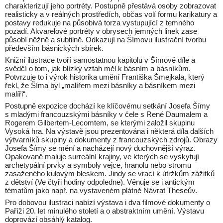
charakterizují jeho portréty. Postupně přestává osoby zobrazovat
realisticky a v reálných prostředích, občas volí formu karikatury a
postavy redukuje na působivá torza vystupující z temného
pozadí. Akvarelové portréty v obrysech jemných linek zase
působí něžně a subtilně. Odkazují na Šímovu ilustrační tvorbu
především básnických sbírek.
Knižní ilustrace tvoří samostatnou kapitolu v Šímově díle a
svědčí o tom, jak blízký vztah měl k básním a básníkům.
Potvrzuje to i výrok historika umění Františka Šmejkala, který
řekl, že Šíma byl „malířem mezi básníky a básníkem mezi
malíři“.
Postupně expozice dochází ke klíčovému setkání Josefa Šímy
s mladými francouzskými básníky v čele s René Daumalem a
Rogerem Gilbertem-Lecomtem, se kterými založil skupinu
Vysoká hra. Na výstavě jsou prezentována i některá díla dalších
výtvarníků skupiny a dokumenty z francouzských zdrojů. Obrazy
Josefa Šímy se mění a nacházejí nový duchovnější výraz.
Opakovaně maluje surreální krajiny, ve kterých se vyskytují
archetypální prvky a symboly vejce, hranolu nebo stromu
zasaženého kulovým bleskem. Jindy se vrací k útržkům zážitků
z dětství (Ve čtyři hodiny odpoledne). Věnuje se i antickým
tématům jako např. na vystaveném plátně Návrat Theseův.
Pro dobovou ilustraci nabízí výstava i dva filmové dokumenty o
Paříži 20. let minulého století a o abstraktním umění. Výstavu
doprovází obsáhlý katalog.