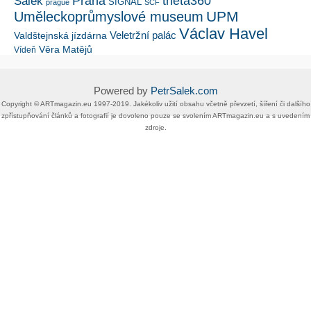
Šálek
Praha
theta360
SIGNAL
prague
SČF
UPM
Uměleckoprůmyslové museum
Václav Havel
Veletržní palác
Valdštejnská jízdárna
Věra Matějů
Vídeň
Powered by
PetrSalek.com
Copyright ©​ ​​ARTmagazin.eu ​1997-2019​.​ Jakékoliv užití obsahu včetně převzetí, šíření či dalšího
zpřístupňování článků a fotografií je dovoleno pouze se svolením ​ARTmagazin.eu​ ​a s uvedením
zdroje.