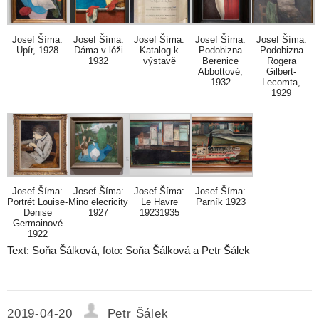
Josef Šíma:
Josef Šíma:
Josef Šíma:
Josef Šíma:
Josef Šíma:
Upír, 1928
Dáma v lóži
Katalog k
Podobizna
Podobizna
1932
výstavě
Berenice
Rogera
Abbottové,
Gilbert-
1932
Lecomta,
1929
Josef Šíma:
Josef Šíma:
Josef Šíma:
Josef Šíma:
Portrét Louise-
Mino elecricity
Le Havre
Parník 1923
Denise
1927
19231935
Germainové
1922
Text: Soňa Šálková, foto: Soňa Šálková a Petr Šálek
2019-04-20
Petr Šálek