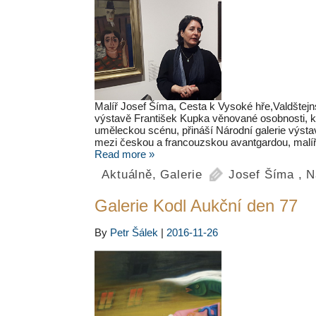
Malíř Josef Šíma, Cesta k Vysoké hře,Valdštej
výstavě František Kupka věnované osobnosti, k
uměleckou scénu, přináší Národní galerie výsta
mezi českou a francouzskou avantgardou, malí
Read more »
Aktuálně
,
Galerie
Josef Šíma
,
N
Galerie Kodl Aukční den 77
By
Petr Šálek
|
2016-11-26