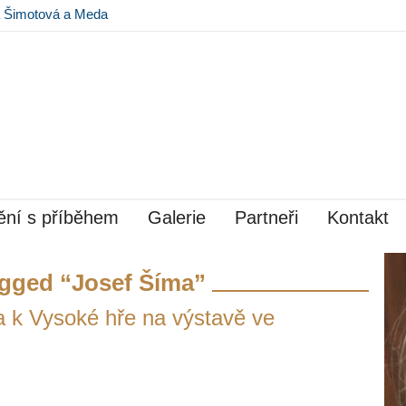
na Šimotová a Meda
 Museu Kampa
ní s příběhem
Galerie
Partneři
Kontakt
gged “Josef Šíma”
a k Vysoké hře na výstavě ve