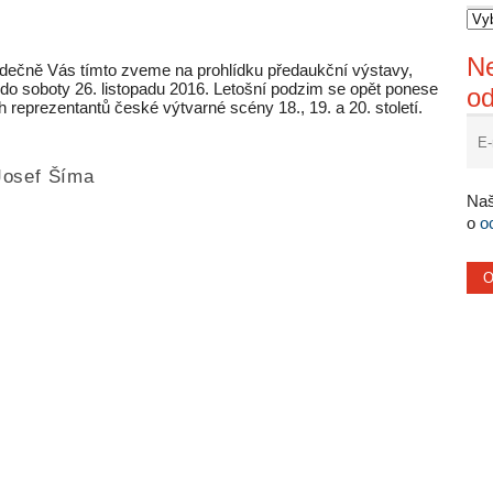
Ne
 srdečně Vás tímto zveme na prohlídku předaukční výstavy,
du do soboty 26. listopadu 2016. Letošní podzim se opět ponese
o
reprezentantů české výtvarné scény 18., 19. a 20. století.
Josef Šíma
Naš
o
o