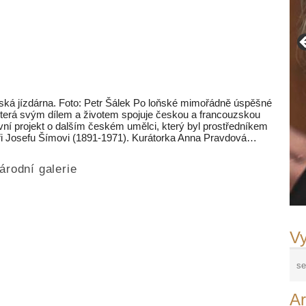
nská jízdárna. Foto: Petr Šálek Po loňské mimořádně úspěšné
terá svým dílem a životem spojuje českou a francouzskou
vní projekt o dalším českém umělci, který byl prostředníkem
ři Josefu Šímovi (1891-1971). Kurátorka Anna Pravdová…
árodní galerie
Vy
Ar