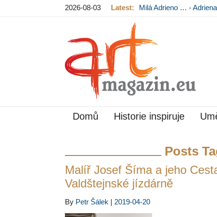
2026-08-03
Latest:
Milá Adrieno … - Adrie
Mládková na výstavě v
Domů
Historie inspiruje
Umě
Posts Ta
Malíř Josef Šíma a jeho Cest
Valdštejnské jízdárně
By
Petr Šálek
|
2019-04-20