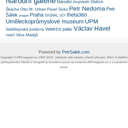
Národní galerie
Národní muzeum
Oldřich
Petr Nedoma
Petr
Škácha
Otto M. Urban
Pavel Sivko
Šálek
Praha
theta360
SIGNAL
prague
SČF
UPM
Uměleckoprůmyslové museum
Václav Havel
Veletržní palác
Valdštejnská jízdárna
Věra Matějů
Vídeň
Powered by
PetrSalek.com
Copyright ©​ ​​ARTmagazin.eu ​1997-2019​.​ Jakékoliv užití obsahu včetně převzetí, šíření či dalšího
zpřístupňování článků a fotografií je dovoleno pouze se svolením ​ARTmagazin.eu​ ​a s uvedením
zdroje.