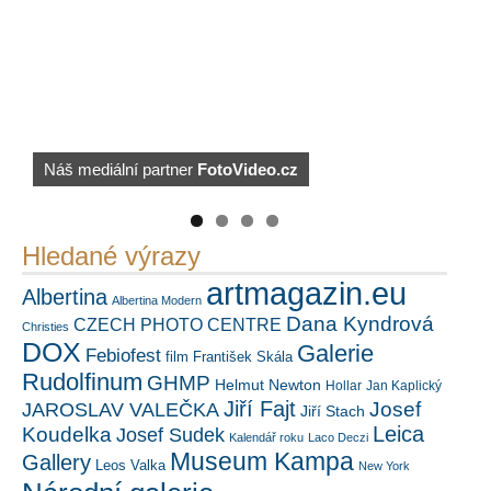
PetrSalek.com
Náš mediální partner
FotoVideo.cz
https://kuula.co/profile/PetrSalek/collections
Hledané výrazy
artmagazin.eu
Albertina
Albertina Modern
Dana Kyndrová
CZECH PHOTO CENTRE
Christies
DOX
Galerie
Febiofest
film
František Skála
Rudolfinum
GHMP
Helmut Newton
Hollar
Jan Kaplický
Jiří Fajt
Josef
JAROSLAV VALEČKA
Jiří Stach
Leica
Koudelka
Josef Sudek
Kalendář roku
Laco Deczi
Museum Kampa
Gallery
Leos Valka
New York