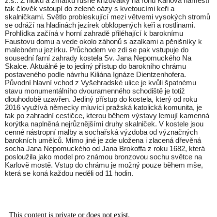
z.s.. Z hluku a zmatku rušné křižovatky na rohu Karlova náměstí
tak člověk vstoupí do zelené oázy s kvetoucími keři a
skalničkami. Světlo probleskující mezi větvemi vysokých stromů
se odráží na hladinách jezírek obklopených keři a rostlinami.
Prohlídka začíná v horní zahradě přiléhající k baroknímu
Faustovu domu a vede okolo záhonů s azalkami a pěnišníky k
malebnému jezírku. Průchodem ve zdi se pak vstupuje do
sousední farní zahrady kostela Sv. Jana Nepomuckého Na
Skalce. Aktuálně je to jediný přístup do barokního chrámu
postaveného podle návrhu Kiliána Ignáze Dientzenhofera.
Původní hlavní vchod z Vyšehradské ulice je kvůli špatnému
stavu monumentálního dvouramenného schodiště je totiž
dlouhodobě uzavřen. Jediný přístup do kostela, který od roku
2016 využívá německy mluvící pražská katolická komunita, je
tak po zahradní cestičce, kterou během výstavy lemují kamenná
korýtka naplněná nejrůznějšími druhy skalniček. V kostele jsou
cenné nástropní malby a sochařská výzdoba od význačných
barokních umělců. Mimo jiné je zde uložena i zlacená dřevěná
socha Jana Nepomuckého od Jana Brokoffa z roku 1682, která
posloužila jako model pro známou bronzovou sochu světce na
Karlově mostě. Vstup do chrámu je možný pouze během mše,
která se koná každou neděli od 11 hodin.