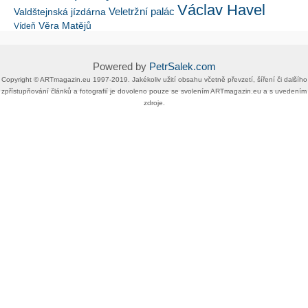
Václav Havel
Veletržní palác
Valdštejnská jízdárna
Věra Matějů
Vídeň
Powered by
PetrSalek.com
Copyright ©​ ​​ARTmagazin.eu ​1997-2019​.​ Jakékoliv užití obsahu včetně převzetí, šíření či dalšího
zpřístupňování článků a fotografií je dovoleno pouze se svolením ​ARTmagazin.eu​ ​a s uvedením
zdroje.