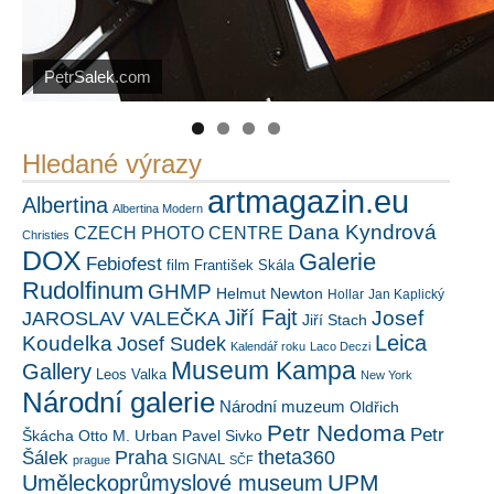
Náš mediální partner
FotoVideo.cz
PetrSalek.com
https://kuula.co/profile/PetrSalek/collections
Hledané výrazy
artmagazin.eu
Albertina
Albertina Modern
Dana Kyndrová
CZECH PHOTO CENTRE
Christies
DOX
Galerie
Febiofest
film
František Skála
Rudolfinum
GHMP
Helmut Newton
Hollar
Jan Kaplický
Jiří Fajt
Josef
JAROSLAV VALEČKA
Jiří Stach
Leica
Koudelka
Josef Sudek
Kalendář roku
Laco Deczi
Museum Kampa
Gallery
Leos Valka
New York
Národní galerie
Národní muzeum
Oldřich
Petr Nedoma
Petr
Škácha
Otto M. Urban
Pavel Sivko
Šálek
Praha
theta360
SIGNAL
prague
SČF
UPM
Uměleckoprůmyslové museum