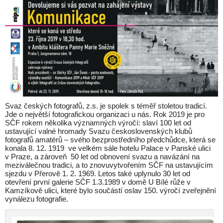
Svaz českých fotografů, z.s. je spolek s téměř stoletou tradicí.
Jde o největší fotografickou organizaci u nás. Rok 2019 je pro
SČF rokem několika významných výročí: slaví 100 let od
ustavující valné hromady Svazu československých klubů
fotografů amatérů – svého bezprostředního předchůdce, která se
konala 8. 12. 1919 ve velkém sále hotelu Palace v Panské ulici
v Praze, a zároveň 50 let od obnovení svazu a navázání na
meziválečnou tradici, a to znovuvytvořením SČF na ustavujícím
sjezdu v Přerově 1. 2. 1969. Letos také uplynulo 30 let od
otevření první galerie SČF 1.3.1989 v domě U Bílé růže v
Kamzíkově ulici, které bylo součástí oslav 150. výročí zveřejnění
vynálezu fotografie.