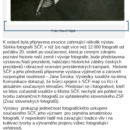
Foto: Karel Hájek
K oslavě byla připravena exozice zahrnující několik výstav.
Sbírka fotografií SČF, v níž lze najít více než 12 000 fotografií od
počátku 20. století po současnost, která je cenným zdrojem
poznání historie naší země i vývoje fotografie, bude představena
výstavou Naši prezidenti, nabízející historické záběry českých
prezidentů i obrazové srovnání prezidentských kampaní. Historie
SČF a jeho předsedů připomene výstava výjimečné a zároveň
rozporuplné osobnosti – Jána Šmoka. Výsledky soutěže na téma
Komunikace dokazují, že tvůrci spojení s SČF mají co říci i k
aktuálním současným tématům. Představí se i fotografové, kteří
se letos zúčastnili soutěže o Mistra SČF, nechybí ani pohled na
tvorbu zahraničních fotografů ze spřáteleného slovenského ZSF
(Zvaz slovenských fotografů).
Výstavy prokazují jedinečnost fotografického uskupení
současného SČF, jeho význam pro zejména amatérskou
fotografii. V neposlední řadě má zavazující tradice vliv i na
kultivaci tvorby a výtvarného projevu vůbec fotografující
veřejnosti.