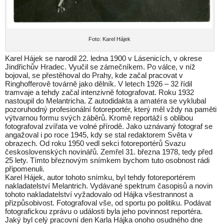
Foto: Karel Hájek
Karel Hájek se narodil 22. ledna 1900 v Lásenicích, v okrese
Jindřichův Hradec. Vyučil se zámečníkem. Po válce, v níž
bojoval, se přestěhoval do Prahy, kde začal pracovat v
Ringhofferově továrně jako dělník. V letech 1926 – 32 řídil
tramvaje a tehdy začal intenzivně fotografovat. Roku 1932
nastoupil do Melantricha. Z autodidakta a amatéra se vyklubal
pozoruhodný profesionální fotoreportér, který měl vždy na paměti
výtvarnou formu svých záběrů. Kromě reportáží s oblibou
fotografoval zvířata ve volné přírodě. Jako uznávaný fotograf se
angažoval i po roce 1945, kdy se stal redaktorem Světa v
obrazech. Od roku 1950 vedl sekci fotoreportérů Svazu
československých novinářů. Zemřel 31. března 1978, tedy před
25 lety. Tímto březnovým snímkem bychom tuto osobnost rádi
připomenuli.
Karel Hájek, autor tohoto snímku, byl tehdy fotoreportérem
nakladatelství Melantrich. Vydávané spektrum časopisů a novin
tohoto nakladatelství vyžadovalo od Hájka všestrannost a
přizpůsobivost. Fotografoval vše, od sportu po politiku. Podávat
fotografickou zprávu o události byla jeho povinnost reportéra.
Jaký byl celý pracovní den Karla Hájka onoho osudného dne