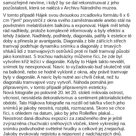
samozřejmě nevíme, i když by se dal rekonstruovat z jeho
pozůstalosti, která se nalézá v Archivu Národního muzea.
V tomto případě Hájek svou dvouokou zrcadlovku formátu 6 x 6
cm \“jen\“ povystrčil z okna svého zaměstnavatele anebo stál na
pověstném melatrišském balkónu a exponoval. Hájek měl tehdy
rád nadhledy, protože komplexně informovaly a byly efektní a
tehdy žádané. Nadhledy, podhledy, diagonála, patřily k estetice té
doby a přinesla je avantgarda. Diagonála z bíle zářících střech
tramvají podtrhuje dynamiku snímku a diagonály z tmavých
shluků lidí z tramvajových ostrůvků proti ní řadě tramvají působí
jako konstrast. S trochou nadsázky můžeme říci, že zde byl
vytvořen kříž ležící v diagonále. Kdyby to Hájek takto neviděl,
snímek by neexponoval. Navíc to vyžadovalo buď skutečně stát
na balkóně, nebo se hodně vyklonit z okna, aby právě tramvaje
byly v diagonále. A navíc bylo nutné asi chvíli čekat, než tu
diagonálu tramvajové vozy vytvoří. Náhoda pomáhá jen
připraveným, v tomto případě připraveným esteticky.
Nová fotografie po polovině 20. let 20. století milovala ostrost,
věcnost, nesnášela dekorativismus a sentiment piktorialistického
období. Tato Hájkova fotografie na rozdíl od takřka všech jeho
snímků je jakoby neostrá, rozpitá, rozmazaná. Skoro se chce
říci, s ohledem na datum, jako by jeho Rolleiflex plakal…
Neostrost daná dlouhou expozicí za zataženého dne je ještě
zvýrazněna chuchvalci sněhových vloček, které vykreslejí na
snímku podivuhodné světelné hrudky a celkově jej znejasňují.
Jakoby evokovaly nejistotu a nejasnost z nadcházejích dnů.