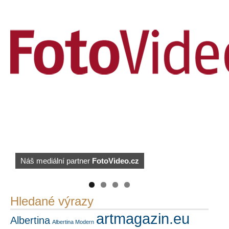
https://kuula.co/profile/PetrSalek/collections
Náš mediální partner
FotoVideo.cz
PetrSalek.com
Hledané výrazy
artmagazin.eu
Albertina
Albertina Modern