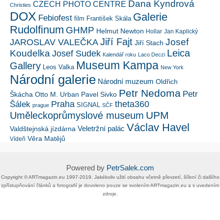
Dana Kyndrová
CZECH PHOTO CENTRE
Christies
DOX
Galerie
Febiofest
film
František Skála
Rudolfinum
GHMP
Helmut Newton
Hollar
Jan Kaplický
Jiří Fajt
Josef
JAROSLAV VALEČKA
Jiří Stach
Leica
Koudelka
Josef Sudek
Kalendář roku
Laco Deczi
Museum Kampa
Gallery
Leos Valka
New York
Národní galerie
Národní muzeum
Oldřich
Petr Nedoma
Petr
Škácha
Otto M. Urban
Pavel Sivko
Šálek
Praha
theta360
SIGNAL
prague
SČF
UPM
Uměleckoprůmyslové museum
Václav Havel
Veletržní palác
Valdštejnská jízdárna
Věra Matějů
Vídeň
Powered by
PetrSalek.com
Copyright ©​ ​​ARTmagazin.eu ​1997-2019​.​ Jakékoliv užití obsahu včetně převzetí, šíření či dalšího
zpřístupňování článků a fotografií je dovoleno pouze se svolením ​ARTmagazin.eu​ ​a s uvedením
zdroje.