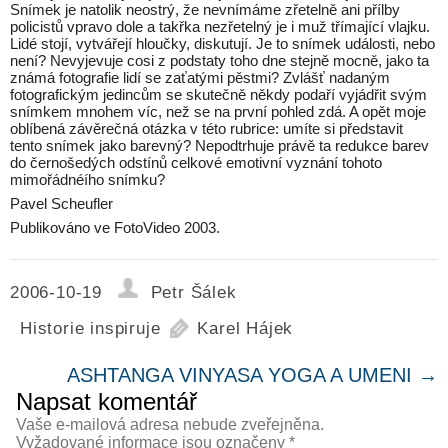
Snímek je natolik neostrý, že nevnímáme zřetelně ani přílby
policistů vpravo dole a takřka nezřetelný je i muž třímající vlajku.
Lidé stojí, vytvářejí hloučky, diskutují. Je to snímek události, nebo
není? Nevyjevuje cosi z podstaty toho dne stejně mocně, jako ta
známá fotografie lidí se zaťatými pěstmi? Zvlášť nadaným
fotografickým jedincům se skutečně někdy podaří vyjádřit svým
snímkem mnohem víc, než se na první pohled zdá. A opět moje
oblíbená závěrečná otázka v této rubrice: umíte si představit
tento snímek jako barevný? Nepodtrhuje právě ta redukce barev
do černošedých odstínů celkové emotivní vyznání tohoto
mimořádnéího snímku?
Pavel Scheufler
Publikováno ve FotoVideo 2003.
2006-10-19
Petr Šálek
Historie inspiruje
Karel Hájek
ASHTANGA VINYASA YOGA A UMENI
→
Napsat komentář
Vaše e-mailová adresa nebude zveřejněna.
Vyžadované informace jsou označeny
*