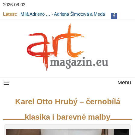
2026-08-03
Latest:
Milá Adrieno … - Adriena Šimotová a Meda
Mládková na výstavě v Museu Kampa
Menu
Karel Otto Hrubý – černobílá
klasika i barevné malby