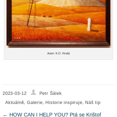
Autor: K.O. Hrubý
2023-03-12
Petr Šálek
Aktuálně
,
Galerie
,
Historie inspiruje
,
Náš tip
←
HOW CAN I HELP YOU? Ptá se Krištof