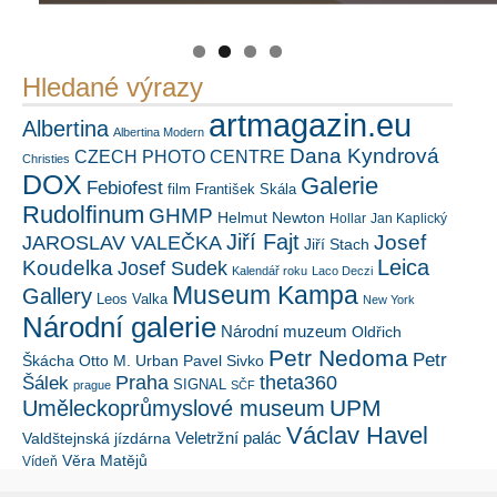
Hledané výrazy
artmagazin.eu
Albertina
Albertina Modern
Dana Kyndrová
CZECH PHOTO CENTRE
Christies
DOX
Galerie
Febiofest
film
František Skála
Rudolfinum
GHMP
Helmut Newton
Hollar
Jan Kaplický
Jiří Fajt
Josef
JAROSLAV VALEČKA
Jiří Stach
Leica
Koudelka
Josef Sudek
Kalendář roku
Laco Deczi
Museum Kampa
Gallery
Leos Valka
New York
Národní galerie
Národní muzeum
Oldřich
Petr Nedoma
Petr
Škácha
Otto M. Urban
Pavel Sivko
Šálek
Praha
theta360
SIGNAL
prague
SČF
UPM
Uměleckoprůmyslové museum
Václav Havel
Veletržní palác
Valdštejnská jízdárna
Věra Matějů
Vídeň