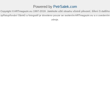
Powered by
PetrSalek.com
Copyright ©​ ​​ARTmagazin.eu ​1997-2019​.​ Jakékoliv užití obsahu včetně převzetí, šíření či dalšího
zpřístupňování článků a fotografií je dovoleno pouze se svolením ​ARTmagazin.eu​ ​a s uvedením
zdroje.