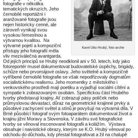
fotografie v několika
tematických okruzích. Jeho
černobílé reportážní i
aranžované fotografie jsou
nejen historicky cenné, ale
zároveň vynikají svou
vysokou řemeslnou a
výtvarnou kvalitou. Na
výtvarné pojetí a kompoziční
Karel Utto Hrubý, foto archiv
přístupy jeho fotografií měla
vliv meziválečná avantgarda.
Od jejích principů se Hrubý neodklonil ani v 50. letech, kdy jako
fotoreportér musel dokumentovat budovatelské úspěchy, brigády,
schůze nebo prvomájové oslavy. Jeho světelně a kompozičně
vytříbené černobílé fotografie se však nepodřizovaly dogmatům
socialistickému realismu. Jeho momentky z městského i
venkovského prostředí mají poetiku a vyjadřují sociální cítění a
sympatie k zobrazovaným osobám. Specifickou část Hrubého
tvorby představují krajiny. Ať zobrazují pásy políček nebo
průmyslovou devastaci, důraz na geometrické krajinné prvky a
působivé zachycení světel a stínů je povyšují na výtvarná díla. V
Brně působící fotograf svým fotoaparátem dokumentoval život a
krajinu jižní Moravy a Slovenska. V závěru své fotografické
tvorby se věnoval inscenované fotografii a kolážím. Výstava
obsahuje i naivistické obrazy, kterým se K.O. Hrubý věnoval po
odchodu do důchodu, kdy přestal fotografovat a žil na chalupě