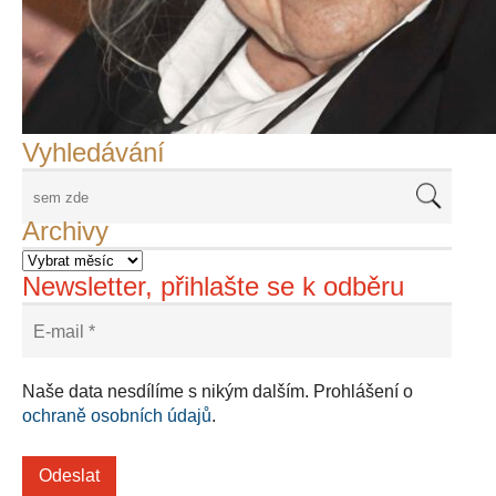
František Skála - film Veřejný prostor
Adriena Šimotová
Richard Štipl v Benátkách
Langweiluv model v Praze
Japanolog Petr Geisler, foto: Petr Šálek
©Frank Kortan,Yellow Shark, portrét Franka Zappy
Nové Svatovítské varhany
Vyhledávání
Archivy
Newsletter, přihlašte se k odběru
Naše data nesdílíme s nikým dalším. Prohlášení o
ochraně osobních údajů
.