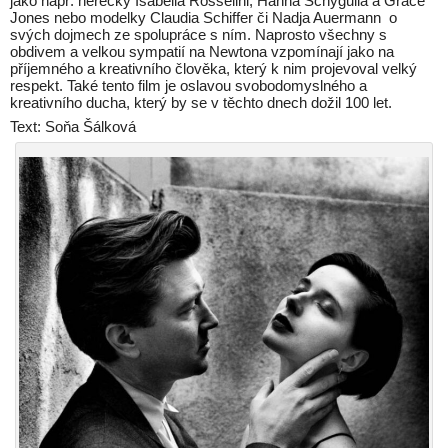
jako např. herečky Isabella Rosselini, Hanna Schygulla a Grace
Jones nebo modelky Claudia Schiffer či Nadja Auermann o
svých dojmech ze spolupráce s ním. Naprosto všechny s
obdivem a velkou sympatií na Newtona vzpomínají jako na
příjemného a kreativního člověka, který k nim projevoval velký
respekt. Také tento film je oslavou svobodomyslného a
kreativního ducha, který by se v těchto dnech dožil 100 let.
Text: Soňa Šálková