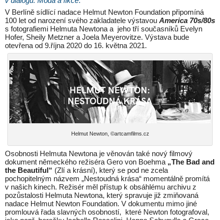
v dialogu. Móda a fikce
.
V Berlíně sídlící nadace Helmut Newton Foundation připomíná
100 let od narození svého zakladatele výstavou
America 70s/80s
s fotografiemi Helmuta Newtona a jeho tří současníků Evelyn
Hofer, Sheily Metzner a Joela Meyerovitze. Výstava bude
otevřena od 9.října 2020 do 16. května 2021.
Helmut Newton, ©artcamfilms.cz
Osobnosti Helmuta Newtona je věnován také nový filmový
dokument německého režiséra Gero von Boehma
„The Bad and
the Beautiful“
(Zlí a krásní), který se pod ne zcela
pochopitelným názvem „Nestoudná krása“ momentálně promítá
v našich kinech. Režisér měl přístup k obsáhlému archivu z
pozůstalosti Helmuta Newtona, který spravuje již zmiňovaná
nadace Helmut Newton Foundation. V dokumentu mimo jiné
promlouvá řada slavných osobností, které Newton fotografoval,