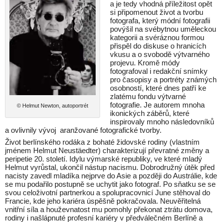
a je tedy vhodná příležitost opět
si připomenout život a tvorbu
fotografa, který módní fotografii
povýšil na svébytnou uměleckou
kategorii a svéráznou formou
přispěl do diskuse o hranicích
vkusu a o svobodě výtvarného
projevu. Kromě módy
fotografoval i redakční snímky
pro časopisy a portréty známých
osobností, které dnes patří ke
zlatému fondu výtvarné
fotografie. Je autorem mnoha
© Helmut Newton, autoportrét
ikonických záběrů, které
inspirovaly mnoho následovníků
a ovlivnily vývoj aranžované fotografické tvorby.
Život berlínského rodáka z bohaté židovské rodiny (vlastním
jménem Helmut Neustäedter) charakterizují převratné změny a
peripetie 20. století. Idylu výmarské republiky, ve které mladý
Helmut vyrůstal, ukončil nástup nacismu. Dobrodružný útěk před
nacisty zavedl mladíka nejprve do Asie a později do Austrálie, kde
se mu podařilo postupně se uchytit jako fotograf. Po sňatku se se
svou celoživotní partnerkou a spolupracovnicí June stěhoval do
Francie, kde jeho kariéra úspěšně pokračovala. Neuvěřitelná
vnitřní síla a houževnatost mu pomohly překonat ztrátu domova,
rodiny i našlápnuté profesní kariéry v předválečném Berlíně a