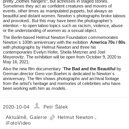
pretty „clothes hangers“, but actresses in staged stories.
Sometimes they act as confident creatures and movers of
events, other times as manipulated puppets, but always as
beautiful and distant women. Newton´s photographs broke taboos
and provoked.. But this may have been the photographer’s
intention – to open taboo topics such as racism, violence, abuse
or the understanding of women as a sexual object.
The Berlin-based Helmut Newton Foundation commemorates
Newton´s 100th anniversary with the exibition
America 70s / 80s
with photographs by Helmut Newton and three his
contemporaries Evelyn Hofer, Sheila Metzner and Joel
Meyerovitz. The exhibition will be open from October 9, 2020 to
May 16, 2021.
Also the new film documentary ´
The Bad and the Beautiful
by
German director Gero von Boehm is dedicated to Newton´s
anniversary. The film shows photographs and archival footage
from the artist’s heritage and memories of celebrities who have
been working with him as models.
2020-10-04
Petr Šálek
Aktuálně
,
Galerie
Helmut Newton
,
iFotoVideo