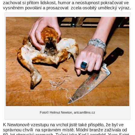
zachovat si přitom lidskost, humor a neústupnost pokračovat ve
vysněném povolání a prosazovat zcela osobitý umělecký výraz.
Foto© Helmut Newton, artcamfilms.cz
K Newtonově vzestupu na vrchol jistě také přispělo, že byl ve
správnou chvíli na správném místě. Módní branže zažívala od
60. let obrovský rozmach. Tvůrci jako Karl Lagerfeld, Yves Saint