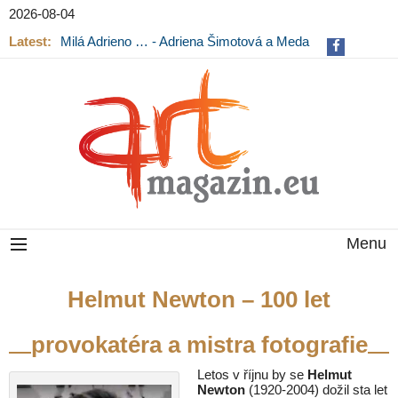
2026-08-04
Latest:
Milá Adrieno … - Adriena Šimotová a Meda
Mládková na výstavě v Museu Kampa
Menu
Helmut Newton – 100 let
provokatéra a mistra fotografie
Letos v říjnu by se
Helmut
Newton
(1920-2004) dožil sta let