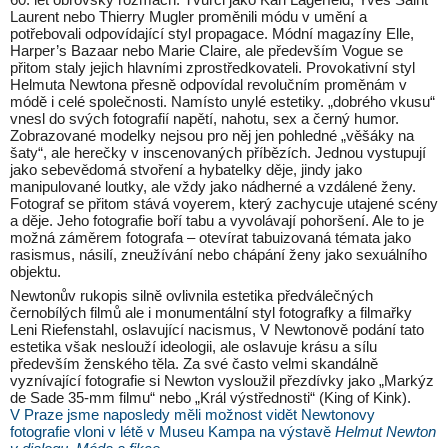
Laurent nebo Thierry Mugler proměnili módu v umění a
potřebovali odpovídající styl propagace. Módní magazíny Elle,
Harper’s Bazaar nebo Marie Claire, ale především Vogue se
přitom staly jejich hlavními zprostředkovateli. Provokativní styl
Helmuta Newtona přesně odpovídal revolučním proměnám v
módě i celé společnosti. Namísto unylé estetiky. „dobrého vkusu“
vnesl do svých fotografií napětí, nahotu, sex a černý humor.
Zobrazované modelky nejsou pro něj jen pohledné „věšáky na
šaty“, ale herečky v inscenovaných příbězích. Jednou vystupují
jako sebevědomá stvoření a hybatelky děje, jindy jako
manipulované loutky, ale vždy jako nádherné a vzdálené ženy.
Fotograf se přitom stává voyerem, který zachycuje utajené scény
a děje. Jeho fotografie boří tabu a vyvolávají pohoršení. Ale to je
možná záměrem fotografa – otevírat tabuizovaná témata jako
rasismus, násilí, zneužívání nebo chápání ženy jako sexuálního
objektu.
Newtonův rukopis silně ovlivnila estetika předválečných
černobílých filmů ale i monumentální styl fotografky a filmařky
Leni Riefenstahl, oslavující nacismus, V Newtonově podání tato
estetika však neslouží ideologii, ale oslavuje krásu a sílu
především ženského těla. Za své často velmi skandálně
vyznívající fotografie si Newton vysloužil přezdívky jako „Markýz
de Sade 35-mm filmu“ nebo „Král výstřednosti“ (King of Kink).
V Praze jsme naposledy měli možnost vidět Newtonovy
fotografie vloni v létě v Museu Kampa na výstavě
Helmut Newton