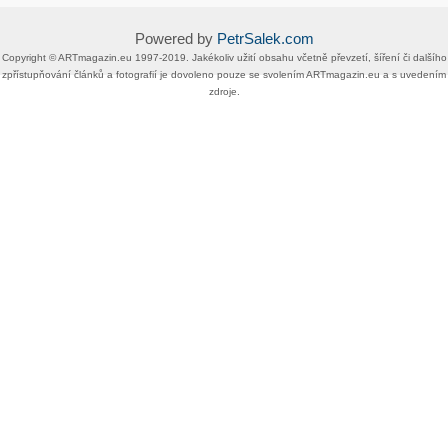
Powered by
PetrSalek.com
Copyright ©​ ​​ARTmagazin.eu ​1997-2019​.​ Jakékoliv užití obsahu včetně převzetí, šíření či dalšího
zpřístupňování článků a fotografií je dovoleno pouze se svolením ​ARTmagazin.eu​ ​a s uvedením
zdroje.