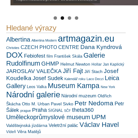
https://kuula.co/profile/PetrSalek/collections
PetrSalek.com
Náš mediální partner
FotoVideo.cz
Hledané výrazy
artmagazin.eu
Albertina
Albertina Modern
Dana Kyndrová
CZECH PHOTO CENTRE
Christies
DOX
Galerie
Febiofest
film
František Skála
Rudolfinum
GHMP
Helmut Newton
Hollar
Jan Kaplický
Jiří Fajt
Josef
JAROSLAV VALEČKA
Jiří Stach
Leica
Koudelka
Josef Sudek
Kalendář roku
Laco Deczi
Museum Kampa
Gallery
Leos Valka
New York
Národní galerie
Národní muzeum
Oldřich
Petr Nedoma
Petr
Škácha
Otto M. Urban
Pavel Sivko
Šálek
Praha
theta360
SIGNAL
prague
SČF
UPM
Uměleckoprůmyslové museum
Václav Havel
Veletržní palác
Valdštejnská jízdárna
Věra Matějů
Vídeň