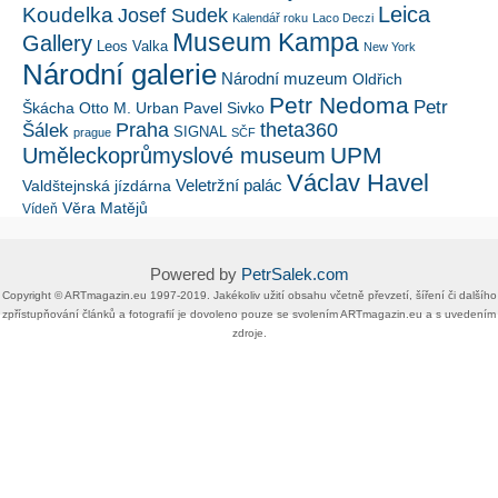
Leica
Koudelka
Josef Sudek
Kalendář roku
Laco Deczi
Museum Kampa
Gallery
Leos Valka
New York
Národní galerie
Národní muzeum
Oldřich
Petr Nedoma
Petr
Škácha
Otto M. Urban
Pavel Sivko
Šálek
Praha
theta360
SIGNAL
prague
SČF
UPM
Uměleckoprůmyslové museum
Václav Havel
Veletržní palác
Valdštejnská jízdárna
Věra Matějů
Vídeň
Powered by
PetrSalek.com
Copyright ©​ ​​ARTmagazin.eu ​1997-2019​.​ Jakékoliv užití obsahu včetně převzetí, šíření či dalšího
zpřístupňování článků a fotografií je dovoleno pouze se svolením ​ARTmagazin.eu​ ​a s uvedením
zdroje.