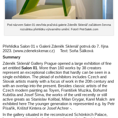
Pod názvem Salon 01 otevřela pražská galerie Zdeněk Sklenář začátkem června
rozsáhlou přehlídku výtvarného umění. Foto© PetrSalek.com
Přehlídka Salon 01 v Galerii Zdeněk Sklenář potrvá do 7. října
2023. (www.zdenekskenar.cz) Text: Soňa Šálková
Summary
Zdeněk Sklenář Gallery Prague opened a large exhibition of fine
art entitled
Salon 01
. More than 160 works by 38 creators
represent an exceptional collection that hardly can be seen in a
single exhibition. The pleiad of exhibitors includes Czech and
Slovak artists mainly with a focus of work in the 20th century and
with an overlap into the present. Besides classic artists of the
Czech modern painting as Toyen, František Muzika, Bohumil
Kubišta and Josef Šíma, the works of the until recently or still
active greats as Stanislav Kolíbal, Milan Grygar, Karel Malich are
exhibited here The younger generation is represented e.g. by Petr
Písařík, Krištof Kintera or Josef Achrer -.
In the gallery situated in the reconstruced Schönkirch Palace,