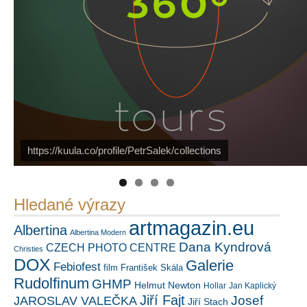
https://kuula.co/profile/PetrSalek/collections
PetrSalek.com
Náš mediální partner
FotoVideo.cz
Hledané výrazy
artmagazin.eu
Albertina
Albertina Modern
Dana Kyndrová
CZECH PHOTO CENTRE
Christies
DOX
Galerie
Febiofest
film
František Skála
Rudolfinum
GHMP
Helmut Newton
Hollar
Jan Kaplický
Jiří Fajt
Josef
JAROSLAV VALEČKA
Jiří Stach