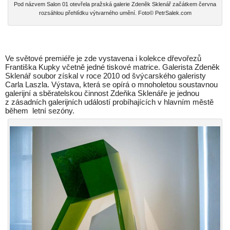
Pod názvem Salon 01 otevřela pražská galerie Zdeněk Sklenář začátkem června
rozsáhlou přehlídku výtvarného umění. Foto© PetrSalek.com
Ve světové premiéře je zde vystavena i kolekce dřevořezů
Františka Kupky včetně jedné tiskové matrice. Galerista Zdeněk
Sklenář soubor získal v roce 2010 od švýcarského galeristy
Carla Laszla. Výstava, která se opírá o mnoholetou soustavnou
galerijní a sběratelskou činnost Zdeňka Sklenáře je jednou
z zásadních galerijních událostí probíhajících v hlavním městě
během letní sezóny.