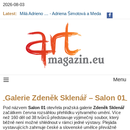
2026-08-03
Latest:
Milá Adrieno … - Adriena Šimotová a Meda
Mládková na výstavě v Museu Kampa
Menu
Galerie Zdeněk Sklenář – Salon 01
Pod názvem
Salon 01
otevřela pražská galerie
Zdeněk Sklenář
začátkem června rozsáhlou přehlídku výtvarného umění. Více
než 160 děl od 38 tvůrců představuje výjimečný soubor, který
běžně není možné shlédnout v rámci jedné výstavy. Plejáda
vystavujících zahrnuje české a slovenské umělce převážně