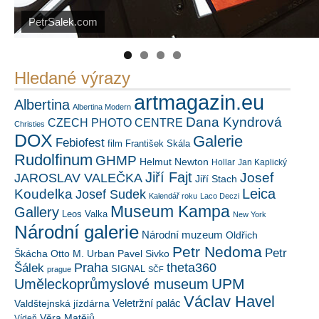
PetrSalek.com
Náš mediální partner
https://kuula.co/profile/PetrSalek/collections
FotoVideo.cz
Hledané výrazy
artmagazin.eu
Albertina
Albertina Modern
Dana Kyndrová
CZECH PHOTO CENTRE
Christies
DOX
Galerie
Febiofest
film
František Skála
Rudolfinum
GHMP
Helmut Newton
Hollar
Jan Kaplický
Jiří Fajt
Josef
JAROSLAV VALEČKA
Jiří Stach
Leica
Koudelka
Josef Sudek
Kalendář roku
Laco Deczi
Museum Kampa
Gallery
Leos Valka
New York
Národní galerie
Národní muzeum
Oldřich
Petr Nedoma
Petr
Škácha
Otto M. Urban
Pavel Sivko
Šálek
Praha
theta360
SIGNAL
prague
SČF
UPM
Uměleckoprůmyslové museum
Václav Havel
Veletržní palác
Valdštejnská jízdárna
Věra Matějů
Vídeň