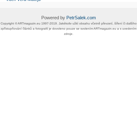
Powered by
PetrSalek.com
Copyright ©​ ​​ARTmagazin.eu ​1997-2019​.​ Jakékoliv užití obsahu včetně převzetí, šíření či dalšího
zpřístupňování článků a fotografií je dovoleno pouze se svolením ​ARTmagazin.eu​ ​a s uvedením
zdroje.