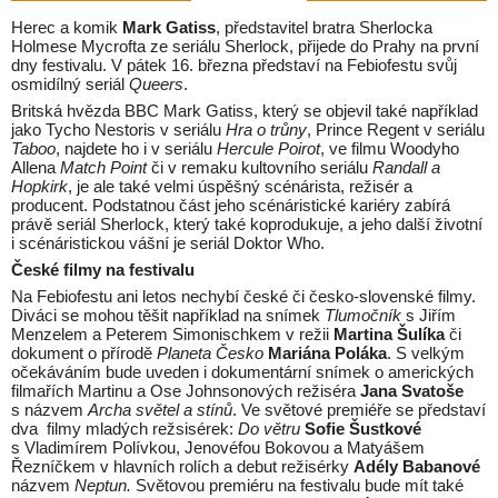
Herec a komik
Mark Gatiss
, představitel bratra Sherlocka
Holmese Mycrofta ze seriálu Sherlock, přijede do Prahy na první
dny festivalu. V pátek 16. března představí na Febiofestu svůj
osmidílný seriál
Queers
.
Britská hvězda BBC Mark Gatiss, který se objevil také například
jako Tycho Nestoris v seriálu
Hra o trůny
, Prince Regent v seriálu
Taboo
, najdete ho i v seriálu
Hercule Poirot
, ve filmu Woodyho
Allena
Match Point
či v remaku kultovního seriálu
Randall a
Hopkirk
, je ale také velmi úspěšný scénárista, režisér a
producent. Podstatnou část jeho scénáristické kariéry zabírá
právě seriál Sherlock, který také koprodukuje, a jeho další životní
i scénáristickou vášní je seriál Doktor Who.
České filmy na festivalu
Na Febiofestu ani letos nechybí české či česko-slovenské filmy.
Diváci se mohou těšit například na snímek
Tlumočník
s Jiřím
Menzelem a Peterem Simonischkem v režii
Martina Šulíka
či
dokument o přírodě
Planeta Česko
Mariána Poláka
. S velkým
očekáváním bude uveden i dokumentární snímek o amerických
filmařích Martinu a Ose Johnsonových režiséra
Jana Svatoše
s názvem
Archa světel a stínů
. Ve světové premiéře se představí
dva filmy mladých režsisérek:
Do větru
Sofie Šustkové
s Vladimírem Polívkou, Jenovéfou Bokovou a Matyášem
Řezníčkem v hlavních rolích a debut režisérky
Adély Babanové
názvem
Neptun.
Světovou premiéru na festivalu bude mít také