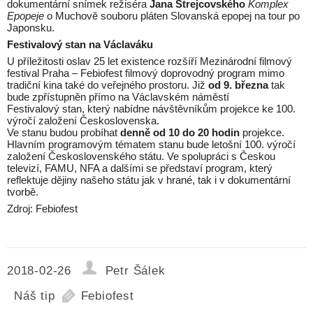
dokumentární snímek režiséra
Jana Strejcovského
Komplex
Epopeje
o Muchově souboru pláten Slovanská epopej na tour po
Japonsku.
Festivalový stan na Václaváku
U příležitosti oslav 25 let existence rozšíří Mezinárodní filmový
festival Praha – Febiofest filmový doprovodný program mimo
tradiční kina také do veřejného prostoru. Již
od 9. března
tak
bude zpřístupněn přímo na Václavském náměstí
Festivalový stan, který nabídne návštěvníkům projekce ke 100.
výročí založení Československa.
Ve stanu budou probíhat
denně od 10 do 20 hodin
projekce.
Hlavním programovým tématem stanu bude letošní 100. výročí
založení Československého státu. Ve spolupráci s Českou
televizí, FAMU, NFA a dalšími se představí program, který
reflektuje dějiny našeho státu jak v hrané, tak i v dokumentární
tvorbě.
Zdroj: Febiofest
2018-02-26
Petr Šálek
Náš tip
Febiofest