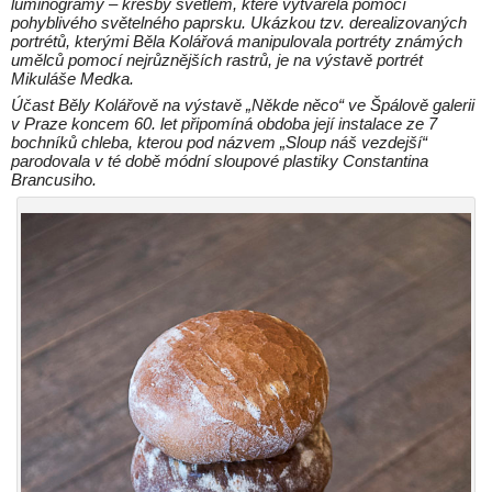
luminogramy – kresby světlem, které vytvářela pomocí
pohyblivého světelného paprsku. Ukázkou tzv. derealizovaných
portrétů, kterými Běla Kolářová manipulovala portréty známých
umělců pomocí nejrůznějších rastrů, je na výstavě portrét
Mikuláše Medka.
Účast Běly Kolářově na výstavě „Někde něco“ ve Špálově galerii
v Praze koncem 60. let připomíná obdoba její instalace ze 7
bochníků chleba, kterou pod názvem „Sloup náš vezdejší“
parodovala v té době módní sloupové plastiky Constantina
Brancusiho.