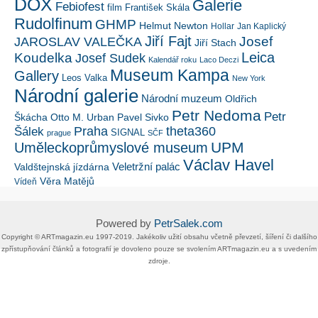
DOX
Galerie
Febiofest
film
František Skála
Rudolfinum
GHMP
Helmut Newton
Hollar
Jan Kaplický
Jiří Fajt
Josef
JAROSLAV VALEČKA
Jiří Stach
Leica
Koudelka
Josef Sudek
Kalendář roku
Laco Deczi
Museum Kampa
Gallery
Leos Valka
New York
Národní galerie
Národní muzeum
Oldřich
Petr Nedoma
Petr
Škácha
Otto M. Urban
Pavel Sivko
Šálek
Praha
theta360
SIGNAL
prague
SČF
UPM
Uměleckoprůmyslové museum
Václav Havel
Veletržní palác
Valdštejnská jízdárna
Věra Matějů
Vídeň
Powered by
PetrSalek.com
Copyright ©​ ​​ARTmagazin.eu ​1997-2019​.​ Jakékoliv užití obsahu včetně převzetí, šíření či dalšího
zpřístupňování článků a fotografií je dovoleno pouze se svolením ​ARTmagazin.eu​ ​a s uvedením
zdroje.