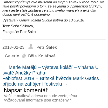
Uměleckoprůmyslové museum do svých sbírek v roce 1997, ale
také posílit povědomí o tom, že se jedná o výjimečnou tvůrkyni,
která ještě stále zůstává ve stínu svého manžela a jejíž dílo
dosud není patřičně doceněno.
Výstava v Galerii Josefa Sudka potrvá do 10.6.2018
Text: Soňa Šálková,
Fotografie: Petr Šálek
2018-02-23
Petr Šálek
Galerie
Běla Kolářová
←
Marie Matějů – výstava koláží – vinárna U
svaté Anežky Praha
Febiofest 2018 – Britská hvězda Mark Gatiss
přijede na zahájení festivalu
→
Napsat komentář
Vaše e-mailová adresa nebude zveřejněna.
Vyžadované informace jsou označeny
*