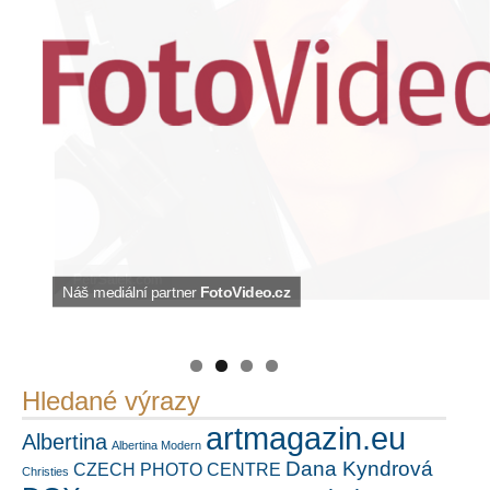
PetrSalek.com
Náš mediální partner
https://kuula.co/profile/PetrSalek/collections
FotoVideo.cz
Hledané výrazy
artmagazin.eu
Albertina
Albertina Modern
Dana Kyndrová
CZECH PHOTO CENTRE
Christies