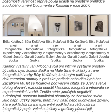
pozornosti veřejnosti teprve po její účasti na prestižní přehlídce
soudobého umění Documenta v Kasselu v roce 2007.
Běla Kolářová
Běla Kolářová
Běla Kolářová
Běla Kolářová
Běla Kolářová
a její
a její
a její
a její
a její
fotografické
fotografické
fotografické
fotografické
fotografické
experimenty v
experimenty v
experimenty v
experimenty v
experimenty v
Galerii Josefa
Galerii Josefa
Galerii Josefa
Galerii Josefa
Galerii Josefa
Sudka
Sudka
Sudka
Sudka
Sudka
Kurátor výstavy Jan Mlčoch zvolil pro intimní výstavní prostory
bývalého bytu Josefa Sudka na Malé Straně ukázky z rané
fotografické tvorby Běly Kolářové, ke kterým patří např.
dokumentární snímky z pražské periférie nebo dětských her.
Začátkem 60. let se Kolářová pod vlivem citátu, že „Celý svět je
ofotografován“, rozhodla opustit klasickou fotografii a věnovala se
experimentální tvorbě. Tvořila série „umělých negativů“
s drobnými, naprosto banálními předměty ze ženského světa
jako např. útržky papíru, pramínky vlasů nebo kuchyňské zbytky,
které pokládala na transparentní podklad a zvětšovala na
fotografický papír. Velmi esteticky a graficky působí její