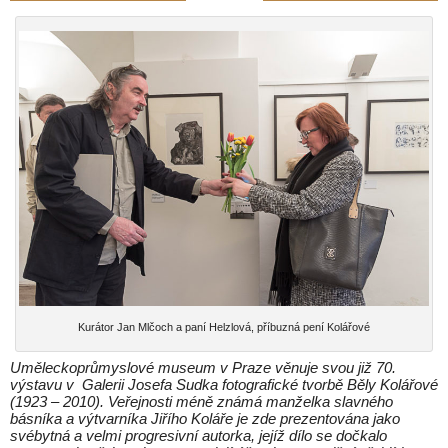
Kurátor Jan Mlčoch a paní Helzlová, příbuzná pení Kolářové
Uměleckoprůmyslové museum v Praze věnuje svou již 70.
výstavu v Galerii Josefa Sudka fotografické tvorbě Běly Kolářové
(1923 – 2010). Veřejnosti méně známá manželka slavného
básníka a výtvarníka Jiřího Koláře je zde prezentována jako
svébytná a velmi progresivní autorka, jejíž dílo se dočkalo