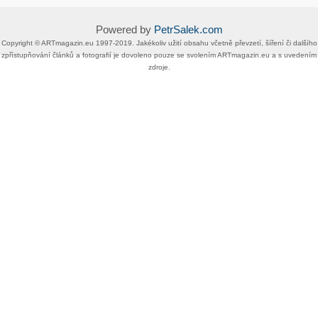
Powered by
PetrSalek.com
Copyright ©​ ​​ARTmagazin.eu ​1997-2019​.​ Jakékoliv užití obsahu včetně převzetí, šíření či dalšího
zpřístupňování článků a fotografií je dovoleno pouze se svolením ​ARTmagazin.eu​ ​a s uvedením
zdroje.