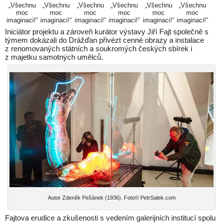
„Všechnu
„Všechnu
„Všechnu
„Všechnu
„Všechnu
„Všechnu
moc
moc
moc
moc
moc
moc
imaginaci!“
imaginaci!“
imaginaci!“
imaginaci!“
imaginaci!“
imaginaci!“
Iniciátor projektu a zároveň kurátor výstavy Jiří Fajt společně s
týmem dokázali do Drážďan přivézt cenné obrazy a instalace
z renomovaných státních a soukromých českých sbírek i
z majetku samotných umělců.
Autor Zdeněk Pešánek (1936). Foto© PetrSalek.com
Fajtova erudice a zkušenosti s vedením galerijních institucí spolu