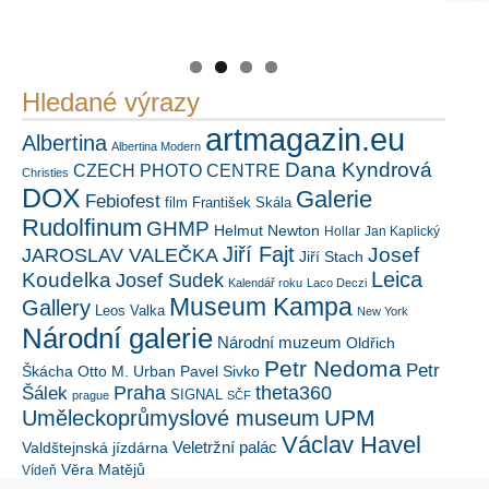
Náš mediální partner
PetrSalek.com
https://kuula.co/profile/PetrSalek/collections
FotoVideo.cz
Hledané výrazy
artmagazin.eu
Albertina
Albertina Modern
Dana Kyndrová
CZECH PHOTO CENTRE
Christies
DOX
Galerie
Febiofest
film
František Skála
Rudolfinum
GHMP
Helmut Newton
Hollar
Jan Kaplický
Jiří Fajt
Josef
JAROSLAV VALEČKA
Jiří Stach
Leica
Koudelka
Josef Sudek
Kalendář roku
Laco Deczi
Museum Kampa
Gallery
Leos Valka
New York
Národní galerie
Národní muzeum
Oldřich
Petr Nedoma
Petr
Škácha
Otto M. Urban
Pavel Sivko
Šálek
Praha
theta360
SIGNAL
prague
SČF
UPM
Uměleckoprůmyslové museum
Václav Havel
Veletržní palác
Valdštejnská jízdárna
Věra Matějů
Vídeň