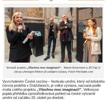
Vernisáž projektu
„Všechnu moc imaginaci!“.
Marion Ackermann a Jiří Fajt (3.
zleva) a Annegret Klinker při zahájení výstavy. Foto© PetrSalek.com
Vyvrcholením České sezóny – festivalu umění, který od loňského
června probíhá v Drážďanech, je velká výstava, nazvaná podle
motta celého projektu
„Všechnu moc imaginaci!“.
Velkoryse
pojatá přehlídka zprostředkovává pohled na české výtvarné
umění od začátku 20. století po dnešek.