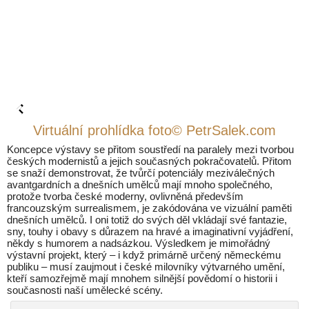
Virtuální prohlídka foto© PetrSalek.com
Koncepce výstavy se přitom soustředí na paralely mezi tvorbou
českých modernistů a jejich současných pokračovatelů. Přitom
se snaží demonstrovat, že tvůrčí potenciály meziválečných
avantgardních a dnešních umělců mají mnoho společného,
protože tvorba české moderny, ovlivněná především
francouzským surrealismem, je zakódována ve vizuální paměti
dnešních umělců. I oni totiž do svých děl vkládají své fantazie,
sny, touhy i obavy s důrazem na hravé a imaginativní vyjádření,
někdy s humorem a nadsázkou. Výsledkem je mimořádný
výstavní projekt, který – i když primárně určený německému
publiku – musí zaujmout i české milovníky výtvarného umění,
kteří samozřejmě mají mnohem silnější povědomí o historii i
současnosti naší umělecké scény.