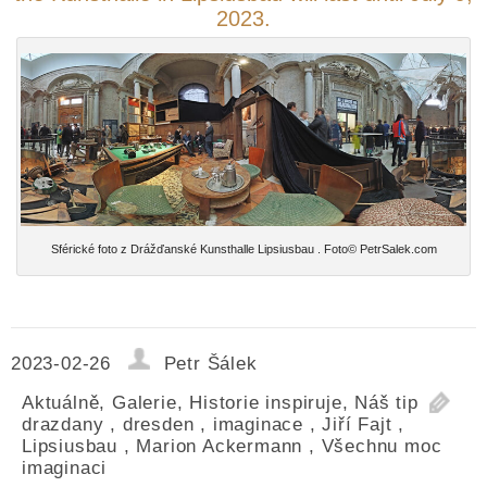
2023.
Sférické foto z Drážďanské Kunsthalle Lipsiusbau . Foto© PetrSalek.com
2023-02-26
Petr Šálek
Aktuálně
,
Galerie
,
Historie inspiruje
,
Náš tip
drazdany
,
dresden
,
imaginace
,
Jiří Fajt
,
Lipsiusbau
,
Marion Ackermann
,
Všechnu moc
imaginaci