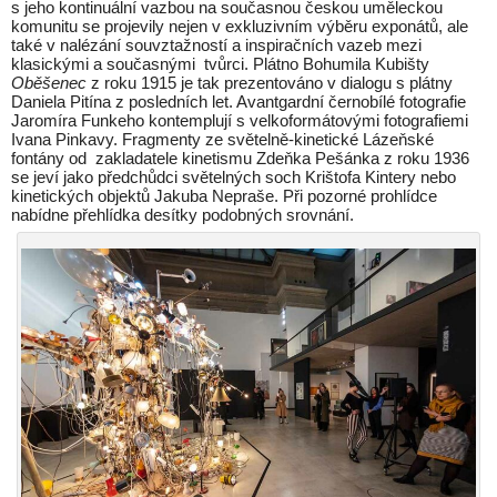
s jeho kontinuální vazbou na současnou českou uměleckou
komunitu se projevily nejen v exkluzivním výběru exponátů, ale
také v nalézání souvztažností a inspiračních vazeb mezi
klasickými a současnými tvůrci. Plátno Bohumila Kubišty
Oběšenec
z roku 1915 je tak prezentováno v dialogu s plátny
Daniela Pitína z posledních let. Avantgardní černobílé fotografie
Jaromíra Funkeho kontemplují s velkoformátovými fotografiemi
Ivana Pinkavy. Fragmenty ze světelně-kinetické Lázeňské
fontány od zakladatele kinetismu Zdeňka Pešánka z roku 1936
se jeví jako předchůdci světelných soch Krištofa Kintery nebo
kinetických objektů Jakuba Nepraše. Při pozorné prohlídce
nabídne přehlídka desítky podobných srovnání.