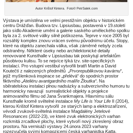
Autor Krištof Kintera. Foto© PetrSalek.com
Výstava je umístěna ve velmi prestižním objektu v historickém
centru Drážďan. Budova tzv. Lipsiusbau, postavená v 19.století
jako sídlo Akademie umění a galerie saského uměleckého spolku
byla za 2. světové války silně poškozena. Teprve v roce 2005 byl
rozsáhlý komplex znovu vrácen svému původnímu účelu. Stopy,
které na objektu zanechala válka, však záměrně nebyly zcela
odstraněny. Některé úseky nebo architektonické detaily
renovované Kunsthalle v Lipsiusbau tak poskytují artefaktům
působivou kulisu. To se nejvíce týká tzv. site-specifických
instalací. Pro vstupní vestibul vytvořili bratři Martin a David
Koutečtí z nalezených předmětů „
Prvorepublikovou kavárnu
“,
jejíž myšlenková inspirace se „přelévá“ do spodních prostor
fiktivního „
Ateliéru avantgardního malíře Žloutka“
. Na
sběratelskou instalaci plnou nadsázky a subverzivního humoru tu
harmonicky navazují surrealistické objekty a projekce
animovaného filmu od Jana Švankmajera. Hlavnímu sálu
Kunsthalle kromě světelné instalace
My Life is Your Life
II (2014),
kterou Krištof Kintera vytvořil ze starých lamp a elektrozařízení,
vévodí zvukově-světelná instalace Magdalény Jetelové
Resonances
(2022-23), ve které zvuk elektronických varhan
rozkmitá zrcadlové plochy, které vytvoří nový zkreslený obraz
prostoru. Na vernisáži výstavy 24.února 2023 varhany
rozezvučela svými kompozicemi česká varhanistka
Katta
.