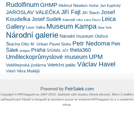
Rudolfinum
GHMP
Helmut Newton
Hollar
Jan Kaplický
Jiří Fajt
Josef
JAROSLAV VALEČKA
Jiří Stach
Leica
Koudelka
Josef Sudek
Kalendář roku
Laco Deczi
Museum Kampa
Gallery
Leos Valka
New York
Národní galerie
Národní muzeum
Oldřich
Petr Nedoma
Petr
Škácha
Otto M. Urban
Pavel Sivko
Šálek
Praha
theta360
SIGNAL
prague
SČF
UPM
Uměleckoprůmyslové museum
Václav Havel
Veletržní palác
Valdštejnská jízdárna
Věra Matějů
Vídeň
Powered by
PetrSalek.com
Copyright ©​ ​​ARTmagazin.eu ​1997-2019​.​ Jakékoliv užití obsahu včetně převzetí, šíření či dalšího
zpřístupňování článků a fotografií je dovoleno pouze se svolením ​ARTmagazin.eu​ ​a s uvedením
zdroje.