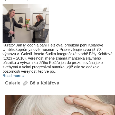
Kurátor Jan Mlčoch a paní Helzlová, příbuzná pení Kolářové
Uměleckoprůmyslové museum v Praze věnuje svou již 70.
výstavu v Galerii Josefa Sudka fotografické tvorbě Běly Kolářové
(1923 – 2010). Veřejnosti méně známá manželka slavného
básníka a výtvarníka Jiřího Koláře je zde prezentována jako
svébytná a velmi progresivní autorka, jejíž dílo se dočkalo
pozornosti veřejnosti teprve po…
Read more »
Galerie
Běla Kolářová