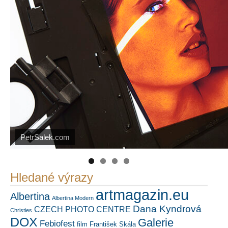
https://kuula.co/profile/PetrSalek/collections
PetrSalek.com
Náš mediální partner
FotoVideo.cz
Hledané výrazy
artmagazin.eu
Albertina
Albertina Modern
Dana Kyndrová
CZECH PHOTO CENTRE
Christies
DOX
Galerie
Febiofest
film
František Skála