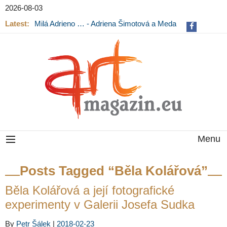
2026-08-03
Latest:
Milá Adrieno … - Adriena Šimotová a Meda
Mládková na výstavě v Museu Kampa
Menu
Posts Tagged “Běla Kolářová”
Běla Kolářová a její fotografické
experimenty v Galerii Josefa Sudka
By
Petr Šálek
|
2018-02-23