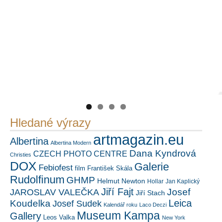
PetrSalek.com
Náš mediální partner
https://kuula.co/profile/PetrSalek/collections
FotoVideo.cz
Hledané výrazy
artmagazin.eu
Albertina
Albertina Modern
Dana Kyndrová
CZECH PHOTO CENTRE
Christies
DOX
Galerie
Febiofest
film
František Skála
Rudolfinum
GHMP
Helmut Newton
Hollar
Jan Kaplický
Jiří Fajt
Josef
JAROSLAV VALEČKA
Jiří Stach
Leica
Koudelka
Josef Sudek
Kalendář roku
Laco Deczi
Museum Kampa
Gallery
Leos Valka
New York