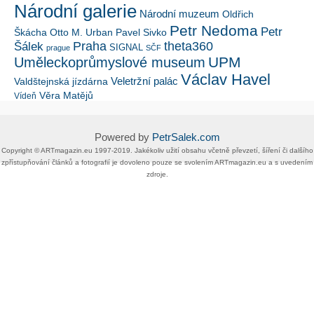
Národní galerie
Národní muzeum
Oldřich
Petr Nedoma
Petr
Škácha
Otto M. Urban
Pavel Sivko
Šálek
Praha
theta360
SIGNAL
prague
SČF
UPM
Uměleckoprůmyslové museum
Václav Havel
Veletržní palác
Valdštejnská jízdárna
Věra Matějů
Vídeň
Powered by
PetrSalek.com
Copyright ©​ ​​ARTmagazin.eu ​1997-2019​.​ Jakékoliv užití obsahu včetně převzetí, šíření či dalšího
zpřístupňování článků a fotografií je dovoleno pouze se svolením ​ARTmagazin.eu​ ​a s uvedením
zdroje.