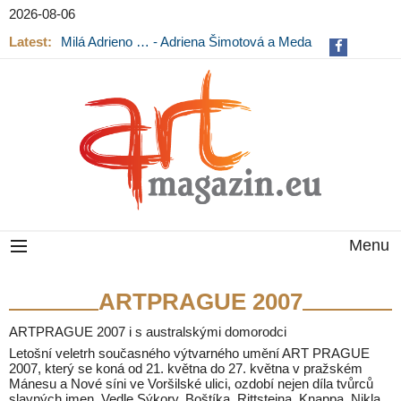
2026-08-06
Latest:
Milá Adrieno … - Adriena Šimotová a Meda
Mládková na výstavě v Museu Kampa
Menu
ARTPRAGUE 2007
ARTPRAGUE 2007 i s australskými domorodci
Letošní veletrh současného výtvarného umění ART PRAGUE
2007, který se koná od 21. května do 27. května v pražském
Mánesu a Nové síni ve Voršilské ulici, ozdobí nejen díla tvůrců
slavných jmen. Vedle Sýkory, Boštíka, Rittsteina, Knappa, Nikla,