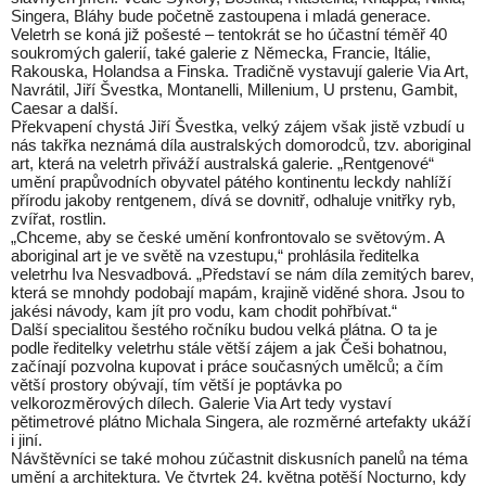
Singera, Bláhy bude početně zastoupena i mladá generace.
Veletrh se koná již pošesté – tentokrát se ho účastní téměř 40
soukromých galerií, také galerie z Německa, Francie, Itálie,
Rakouska, Holandsa a Finska. Tradičně vystavují galerie Via Art,
Navrátil, Jiří Švestka, Montanelli, Millenium, U prstenu, Gambit,
Caesar a další.
Překvapení chystá Jiří Švestka, velký zájem však jistě vzbudí u
nás takřka neznámá díla australských domorodců, tzv. aboriginal
art, která na veletrh přiváží australská galerie. „Rentgenové“
umění prapůvodních obyvatel pátého kontinentu leckdy nahlíží
přírodu jakoby rentgenem, dívá se dovnitř, odhaluje vnitřky ryb,
zvířat, rostlin.
„Chceme, aby se české umění konfrontovalo se světovým. A
aboriginal art je ve světě na vzestupu,“ prohlásila ředitelka
veletrhu Iva Nesvadbová. „Představí se nám díla zemitých barev,
která se mnohdy podobají mapám, krajině viděné shora. Jsou to
jakési návody, kam jít pro vodu, kam chodit pohřbívat.“
Další specialitou šestého ročníku budou velká plátna. O ta je
podle ředitelky veletrhu stále větší zájem a jak Češi bohatnou,
začínají pozvolna kupovat i práce současných umělců; a čím
větší prostory obývají, tím větší je poptávka po
velkorozměrových dílech. Galerie Via Art tedy vystaví
pětimetrové plátno Michala Singera, ale rozměrné artefakty ukáží
i jiní.
Návštěvníci se také mohou zúčastnit diskusních panelů na téma
umění a architektura. Ve čtvrtek 24. května potěší Nocturno, kdy