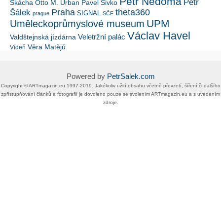
Petr Nedoma
Petr
Škácha
Otto M. Urban
Pavel Sivko
Šálek
Praha
theta360
SIGNAL
prague
SČF
UPM
Uměleckoprůmyslové museum
Václav Havel
Veletržní palác
Valdštejnská jízdárna
Věra Matějů
Vídeň
Powered by
PetrSalek.com
Copyright ©​ ​​ARTmagazin.eu ​1997-2019​.​ Jakékoliv užití obsahu včetně převzetí, šíření či dalšího
zpřístupňování článků a fotografií je dovoleno pouze se svolením ​ARTmagazin.eu​ ​a s uvedením
zdroje.