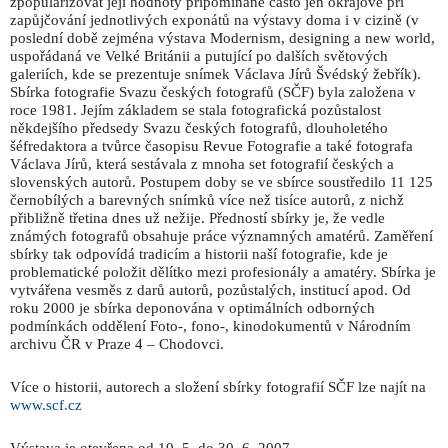
zpopularizovat její hodnoty připomínané často jen okrajově při
zapůjčování jednotlivých exponátů na výstavy doma i v cizině (v
poslední době zejména výstava Modernism, designing a new world,
uspořádaná ve Velké Británii a putující po dalších světových
galeriích, kde se prezentuje snímek Václava Jírů Švédský žebřík).
Sbírka fotografie Svazu českých fotografů (SČF) byla založena v
roce 1981. Jejím základem se stala fotografická pozůstalost
někdejšího předsedy Svazu českých fotografů, dlouholetého
šéfredaktora a tvůrce časopisu Revue Fotografie a také fotografa
Václava Jírů, která sestávala z mnoha set fotografií českých a
slovenských autorů. Postupem doby se ve sbírce soustředilo 11 125
černobílých a barevných snímků více než tisíce autorů, z nichž
přibližně třetina dnes už nežije. Předností sbírky je, že vedle
známých fotografů obsahuje práce významných amatérů. Zaměření
sbírky tak odpovídá tradicím a historii naší fotografie, kde je
problematické položit dělítko mezi profesionály a amatéry. Sbírka je
vytvářena vesměs z darů autorů, pozůstalých, institucí apod. Od
roku 2000 je sbírka deponována v optimálních odborných
podmínkách oddělení Foto-, fono-, kinodokumentů v Národním
archivu ČR v Praze 4 – Chodovci.
Více o historii, autorech a složení sbírky fotografií SČF lze najít na
www.scf.cz