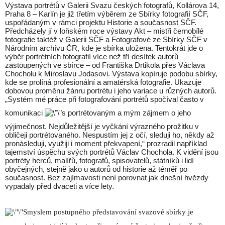
Výstava portrétů v Galerii Svazu českých fotografů, Kollárova 14,
Praha 8 – Karlín je již třetím výběrem ze Sbírky fotografií SČF,
uspořádaným v rámci projektu Historie a současnost SČF.
Předcházely jí v loňském roce výstavy Akt – mistři černobílé
fotografie taktéž v Galerii SČF a Fotografové ze Sbírky SČF v
Národním archívu ČR, kde je sbírka uložena. Tentokrát jde o
výběr portrétních fotografií více než tří desítek autorů
zastoupených ve sbírce – od Františka Drtikola přes Václava
Chocholu k Miroslavu Jodasovi. Výstava kopíruje podobu sbírky,
kde se prolíná profesionální a amatérská fotografie. Ukazuje
dobovou proměnu žánru portrétu i jeho variace u různých autorů.
„Systém mé práce při fotografování portrétů spočíval často v
komunikaci
s portrétovaným a mým zájmem o jeho
výjimečnost. Nejdůležitější je vyčkání výrazného prožitku v
obličeji portrétovaného. Nespustím jej z očí, sleduji ho, někdy až
pronásleduji, využiji i moment překvapení,“ prozradil například
tajemství úspěchu svých portrétů Václav Chochola. K vidění jsou
portréty herců, malířů, fotografů, spisovatelů, státníků i lidí
obyčejných, stejně jako u autorů od historie až téměř po
současnost. Bez zajímavosti není porovnat jak dnešní hvězdy
vypadaly před dvaceti a více lety.
Smyslem postupného představování svazové sbírky je