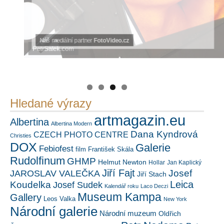
https://kuula.co/profile/PetrSalek/collections
PetrSalek.com
Náš mediální partner
FotoVideo.cz
Hledané výrazy
artmagazin.eu
Albertina
Albertina Modern
Dana Kyndrová
CZECH PHOTO CENTRE
Christies
DOX
Galerie
Febiofest
film
František Skála
Rudolfinum
GHMP
Helmut Newton
Hollar
Jan Kaplický
Jiří Fajt
Josef
JAROSLAV VALEČKA
Jiří Stach
Leica
Koudelka
Josef Sudek
Kalendář roku
Laco Deczi
Museum Kampa
Gallery
Leos Valka
New York
Národní galerie
Národní muzeum
Oldřich