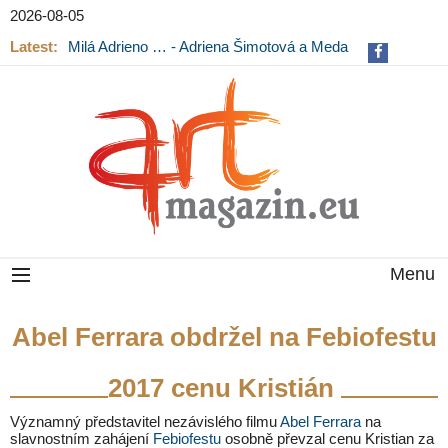
2026-08-05
Latest:
Milá Adrieno … - Adriena Šimotová a Meda
Mládková na výstavě v Museu Kampa
Menu
Abel Ferrara obdržel na Febiofestu
2017 cenu Kristián
Významný představitel nezávislého filmu
Abel Ferrara
na
slavnostním zahájení
Febiofestu
osobně převzal cenu Kristian za