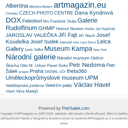
artmagazin.eu
Albertina
Albertina Modern
Dana Kyndrová
CZECH PHOTO CENTRE
Christies
DOX
Galerie
Febiofest
film
František Skála
Rudolfinum
GHMP
Helmut Newton
Hollar
Jan Kaplický
Jiří Fajt
Josef
JAROSLAV VALEČKA
Jiří Stach
Leica
Koudelka
Josef Sudek
Kalendář roku
Laco Deczi
Museum Kampa
Gallery
Leos Valka
New York
Národní galerie
Národní muzeum
Oldřich
Petr Nedoma
Petr
Škácha
Otto M. Urban
Pavel Sivko
Šálek
Praha
theta360
SIGNAL
prague
SČF
UPM
Uměleckoprůmyslové museum
Václav Havel
Veletržní palác
Valdštejnská jízdárna
Věra Matějů
Vídeň
Powered by
PetrSalek.com
Copyright ©​ ​​ARTmagazin.eu ​1997-2019​.​ Jakékoliv užití obsahu včetně převzetí, šíření či dalšího
zpřístupňování článků a fotografií je dovoleno pouze se svolením ​ARTmagazin.eu​ ​a s uvedením
zdroje.