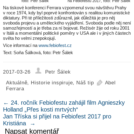
na Febiofestu 2017, foto: Petr Šálek
foto: Petr Šálek
Na tiskové konferenci Ferrara vzpomenul svou návštěvu Prahy
v roce 1974, kdy byl poprvé konfrontován s realitou komunistické
diktatury. Při té příležitosti zdůraznil, jak důležitá je pro něj
svoboda projevu a uměleckého vyjádření. Svoboda podle něj není
samozřejmostí a je třeba za ní bojovat. Režisér žije od roku 2001
v Itálii a momentální politické poměry v USA ale i v jiných částech
světa ho velmi znepokojují.
Více informací na
www.febiofest.cz
Text: Soňa Šálková, foto: Petr Šálek
2017-03-26
Petr Šálek
Aktuálně
,
Historie inspiruje
,
Náš tip
Abel
Ferrara
←
24. ročník Febiofestu zahájil film Agnieszky
Holland „Přes kosti mrtvých“
Jan Tříska si přijel na Febiofest 2017 pro
Kristiána
→
Napsat komentář