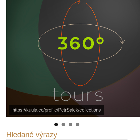
https://kuula.co/profile/PetrSalek/collections
PetrSalek.com
Náš mediální partner
FotoVideo.cz
Hledané výrazy