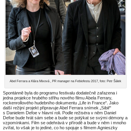
Abel Ferrara a Klára Mixová , PR manager na Febiofestu 2017, foto: Petr Šálek
Spontánně byla do programu festivalu dodatečně zařazena i
jedna projekce hrubého střihu nového filmu Abela Ferrary,
rockenrollového hudebního dokumentu „Life in France“. Jako
další režijní projekt připravuje Abel Ferrara snímek „Sibiř“
s Danielem Defoe v hlavní roli. Podle režiséra v něm Daniel
Defoe bude hrát sám sebe a bude se potýkat se svými démony a
vzpomínkami. Film se odehrává v přírodě a bude v něm i mnoho
zvířat, to však je to jediné, co ho spojuje s filmem Agnieszky