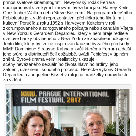
přínos světové kinematografii. Newyorský rodák Ferrara
spolupracoval s velkými filmovými hvězdami jako Harvey Keitel,
Christopher Walken nebo Steve Buscemi. Na programu letošního
Febiofestu je k vidění reprezentativní přehlídka jeho filmů, m.j.
kultovní Poručík z roku 1992 s Harveyem Keitelem v roli
zkorumpovaného a zdrogovaného policajta nebo skandální Vítejte
v New Yorku s Gerardem Depardieu, který v něm hraje ředitele
světové banky obviněného v New Yorku ze znásilnění pokojské.
Tento film, který byl volně inspirován kauzou bývalého předsedy
MMF Dominique Strausse-Kahna a kvůli kterému Ferrara a další
jeho tvůrci a distributoři čelí obžalobě, uvádí Febiofest v úplném
znění. Syrové drama velmi realisticky ukazuje
scény nevázaného sexuálního života hlavního hrdiny, jeho
zatčení, uvěznění i soudního procesu. Herecké výkony Gerarda
Depardieu a Jacqueline Bisset v roli jeho manželky opravdu stojí
za vidění.