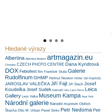
https://kuula.co/profile/PetrSalek/collections
Náš mediální partner
PetrSalek.com
FotoVideo.cz
Hledané výrazy
artmagazin.eu
Albertina
Albertina Modern
Dana Kyndrová
CZECH PHOTO CENTRE
Christies
DOX
Galerie
Febiofest
film
František Skála
Rudolfinum
GHMP
Helmut Newton
Hollar
Jan Kaplický
Jiří Fajt
Josef
JAROSLAV VALEČKA
Jiří Stach
Leica
Koudelka
Josef Sudek
Kalendář roku
Laco Deczi
Museum Kampa
Gallery
Leos Valka
New York
Národní galerie
Národní muzeum
Oldřich
Petr Nedoma
Petr
Škácha
Otto M. Urban
Pavel Sivko