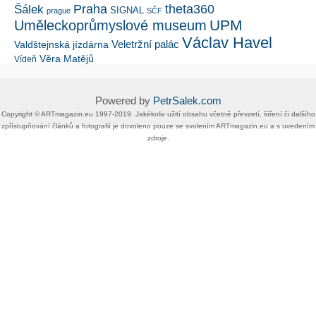
Šálek
Praha
theta360
SIGNAL
prague
SČF
UPM
Uměleckoprůmyslové museum
Václav Havel
Veletržní palác
Valdštejnská jízdárna
Věra Matějů
Vídeň
Powered by
PetrSalek.com
Copyright ©​ ​​ARTmagazin.eu ​1997-2019​.​ Jakékoliv užití obsahu včetně převzetí, šíření či dalšího
zpřístupňování článků a fotografií je dovoleno pouze se svolením ​ARTmagazin.eu​ ​a s uvedením
zdroje.