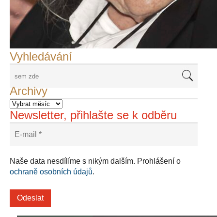
František Skála - film Veřejný prostor
Adriena Šimotová
Richard Štipl v Benátkách
Langweiluv model v Praze
Japanolog Petr Geisler, foto: Petr Šálek
©Frank Kortan,Yellow Shark, portrét Franka Zappy
Nové Svatovítské varhany
Vyhledávání
Archivy
Newsletter, přihlašte se k odběru
Naše data nesdílíme s nikým dalším. Prohlášení o
ochraně osobních údajů
.