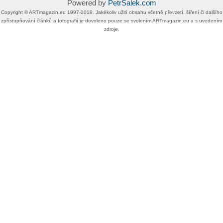
Powered by
PetrSalek.com
Copyright ©​ ​​ARTmagazin.eu ​1997-2019​.​ Jakékoliv užití obsahu včetně převzetí, šíření či dalšího
zpřístupňování článků a fotografií je dovoleno pouze se svolením ​ARTmagazin.eu​ ​a s uvedením
zdroje.