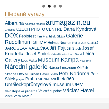
Hledané výrazy
artmagazin.eu
Albertina
Albertina Modern
Dana Kyndrová
CZECH PHOTO CENTRE
Christies
DOX
Galerie
Febiofest
film
František Skála
Rudolfinum
GHMP
Helmut Newton
Hollar
Jan Kaplický
Jiří Fajt
Josef
JAROSLAV VALEČKA
Jiří Stach
Leica
Koudelka
Josef Sudek
Kalendář roku
Laco Deczi
Museum Kampa
Gallery
Leos Valka
New York
Národní galerie
Národní muzeum
Oldřich
Petr Nedoma
Petr
Škácha
Otto M. Urban
Pavel Sivko
Šálek
Praha
theta360
SIGNAL
prague
SČF
UPM
Uměleckoprůmyslové museum
Václav Havel
Veletržní palác
Valdštejnská jízdárna
Věra Matějů
Vídeň