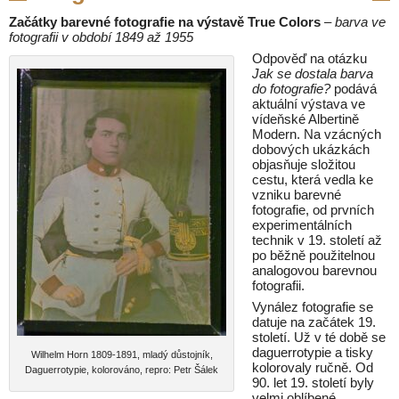
Začátky barevné fotografie na výstavě True Colors
– barva ve
fotografii v období 1849 až 1955
Odpověď na otázku
Jak se dostala barva
do fotografie?
podává
aktuální výstava ve
vídeňské Albertině
Modern. Na vzácných
dobových ukázkách
objasňuje složitou
cestu, která vedla ke
vzniku barevné
fotografie, od prvních
experimentálních
technik v 19. století až
po běžně použitelnou
analogovou barevnou
fotografii.
Vynález fotografie se
datuje na začátek 19.
století. Už v té době se
daguerrotypie a tisky
Wilhelm Horn 1809-1891, mladý důstojník,
kolorovaly ručně. Od
Daguerrotypie, kolorováno, repro: Petr Šálek
90. let 19. století byly
velmi oblíbené