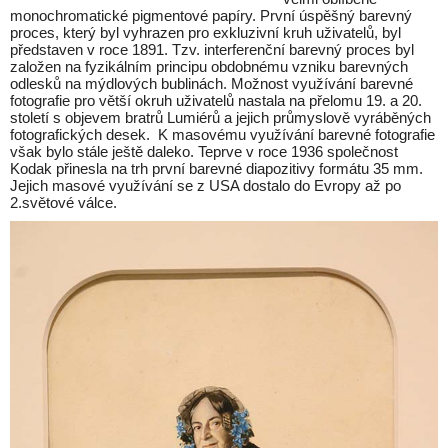
monochromatické pigmentové papíry. První úspěšný barevný
proces, který byl vyhrazen pro exkluzivní kruh uživatelů, byl
představen v roce 1891. Tzv. interferenční barevný proces byl
založen na fyzikálním principu obdobnému vzniku barevných
odlesků na mýdlových bublinách. Možnost využívání barevné
fotografie pro větší okruh uživatelů nastala na přelomu 19. a 20.
století s objevem bratrů Lumiérů a jejich průmyslově vyráběných
fotografických desek. K masovému využívání barevné fotografie
však bylo stále ještě daleko. Teprve v roce 1936 společnost
Kodak přinesla na trh první barevné diapozitivy formátu 35 mm.
Jejich masové využívání se z USA dostalo do Evropy až po
2.světové válce.