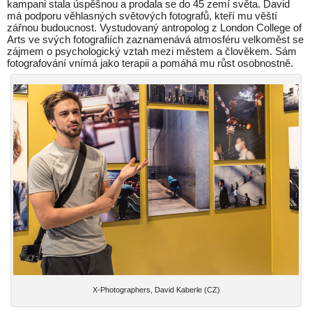
kampani stala úspěšnou a prodala se do 45 zemí světa. David
má podporu věhlasných světových fotografů, kteří mu věští
zářnou budoucnost. Vystudovaný antropolog z London College of
Arts ve svých fotografiích zaznamenává atmosféru velkoměst se
zájmem o psychologický vztah mezi městem a člověkem. Sám
fotografování vnímá jako terapii a pomáhá mu růst osobnostně.
X-Photographers, David Kaberle (CZ)