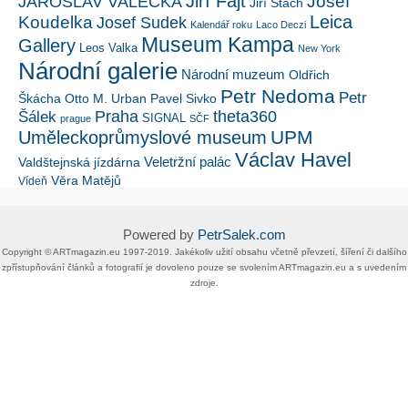
Jiří Fajt
Josef
JAROSLAV VALEČKA
Jiří Stach
Leica
Koudelka
Josef Sudek
Kalendář roku
Laco Deczi
Museum Kampa
Gallery
Leos Valka
New York
Národní galerie
Národní muzeum
Oldřich
Petr Nedoma
Petr
Škácha
Otto M. Urban
Pavel Sivko
Šálek
Praha
theta360
SIGNAL
prague
SČF
UPM
Uměleckoprůmyslové museum
Václav Havel
Veletržní palác
Valdštejnská jízdárna
Věra Matějů
Vídeň
Powered by
PetrSalek.com
Copyright ©​ ​​ARTmagazin.eu ​1997-2019​.​ Jakékoliv užití obsahu včetně převzetí, šíření či dalšího
zpřístupňování článků a fotografií je dovoleno pouze se svolením ​ARTmagazin.eu​ ​a s uvedením
zdroje.