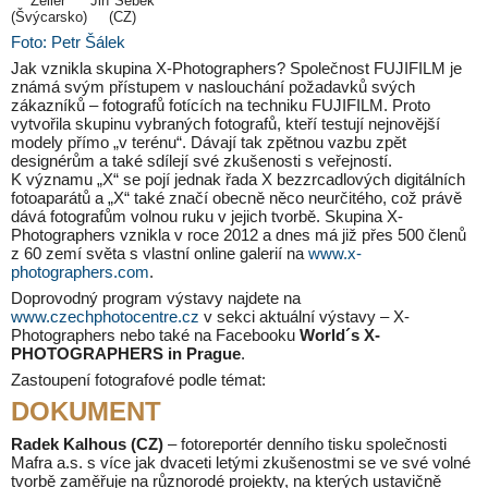
Zeller
Jiří Šebek
(Švýcarsko)
(CZ)
Foto: Petr Šálek
Jak vznikla skupina X-Photographers? Společnost FUJIFILM je
známá svým přístupem v naslouchání požadavků svých
zákazníků – fotografů fotících na techniku FUJIFILM. Proto
vytvořila skupinu vybraných fotografů, kteří testují nejnovější
modely přímo „v terénu“. Dávají tak zpětnou vazbu zpět
designérům a také sdílejí své zkušenosti s veřejností.
K významu „X“ se pojí jednak řada X bezzrcadlových digitálních
fotoaparátů a „X“ také značí obecně něco neurčitého, což právě
dává fotografům volnou ruku v jejich tvorbě. Skupina X-
Photographers vznikla v roce 2012 a dnes má již přes 500 členů
z 60 zemí světa s vlastní online galerií na
www.x-
photographers.com
.
Doprovodný program výstavy najdete na
www.czechphotocentre.cz
v sekci aktuální výstavy – X-
Photographers nebo také na Facebooku
World´s X-
PHOTOGRAPHERS in Prague
.
Zastoupení fotografové podle témat:
DOKUMENT
Radek Kalhous (CZ)
– fotoreportér denního tisku společnosti
Mafra a.s. s více jak dvaceti letými zkušenostmi se ve své volné
tvorbě zaměřuje na různorodé projekty, na kterých ustavičně