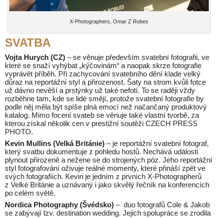
X-Photographers, Omar Z Robes
SVATBA
Vojta Hurych (CZ)
– se věnuje především svatební fotografii, ve
které se snaží vyhýbat „kýčovinám“ a naopak skrze fotografie
vyprávět příběh. Při zachycování svatebního dění klade velký
důraz na reportážní styl a přirozenost. Šaty na strom kvůli fotce
už dávno nevěší a prstýnky už také nefotí. To se raději vždy
rozběhne tam, kde se lidé smějí, protože svatební fotografie by
podle něj měla být spíše plná emocí než načančaný produktový
katalog. Mimo focení svateb se věnuje také vlastní tvorbě, za
kterou získal několik cen v prestižní soutěži CZECH PRESS
PHOTO.
Kevin Mullins (Velká Británie)
– je reportážní svatební fotograf,
který svatbu dokumentuje z pohledu hostů. Nechává události
plynout přirozeně a nežene se do strojených póz. Jeho reportážní
styl fotografování oživuje reálné momenty, které přináší zpět ve
svých fotografiích. Kevin je jedním z prvních X-Photographerů
z Velké Británie a uznávaný i jako skvělý řečník na konferencích
po celém světě.
Nordica Photography (Švédsko)
– duo fotografů Cole & Jakob
se zabývají tzv. destination wedding. Jejich spolupráce se zrodila