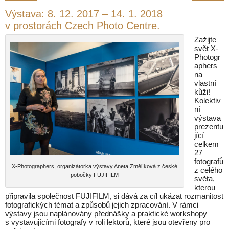
Výstava: 8. 12. 2017 – 14. 1. 2018
v prostorách Czech Photo Centre.
Zažijte
svět X-
Photogr
aphers
na
vlastní
kůži!
Kolektiv
ní
výstava
prezentu
jící
celkem
27
fotografů
X-Photographers, organizátorka výstavy Aneta Změlíková z české
z celého
pobočky FUJIFILM
světa,
kterou
připravila společnost FUJIFILM, si dává za cíl ukázat rozmanitost
fotografických témat a způsobů jejich zpracování. V rámci
výstavy jsou naplánovány přednášky a praktické workshopy
s vystavujícími fotografy v roli lektorů, které jsou otevřeny pro