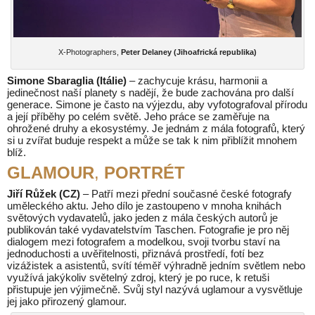
X-Photographers,
Peter Delaney (Jihoafrická republika)
Simone Sbaraglia (Itálie)
– zachycuje krásu, harmonii a
jedinečnost naší planety s nadějí, že bude zachována pro další
generace. Simone je často na výjezdu, aby vyfotografoval přírodu
a její příběhy po celém světě. Jeho práce se zaměřuje na
ohrožené druhy a ekosystémy. Je jednám z mála fotografů, který
si u zvířat buduje respekt a může se tak k nim přiblížit mnohem
blíž.
GLAMOUR
,
PORTRÉT
Jiří Růžek (CZ)
– Patří mezi přední současné české fotografy
uměleckého aktu. Jeho dílo je zastoupeno v mnoha knihách
světových vydavatelů, jako jeden z mála českých autorů je
publikován také vydavatelstvím Taschen. Fotografie je pro něj
dialogem mezi fotografem a modelkou, svoji tvorbu staví na
jednoduchosti a uvěřitelnosti, přiznává prostředí, fotí bez
vizážistek a asistentů, svítí téměř výhradně jedním světlem nebo
využívá jakýkoliv světelný zdroj, který je po ruce, k retuši
přistupuje jen výjimečně. Svůj styl nazývá uglamour a vysvětluje
jej jako přirozený glamour.