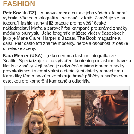
FASHION
Petr Kozlík (CZ)
– studoval medicínu, ale jeho vášeň k fotografii
vyhrála. Vše co o fotografii ví, se naučil z knih. Zaměřuje se na
fotografii fashion a nyní již pracuje pro největší české
nakladatelství Mafra a zároveň fotí kampaně pro známé značky
módního průmyslu. Jeho fotografie můžete vidět v časopisech
jako je Marie Claire, Harper´s Bazaar, The Book magazine a
další. Petr často fotí známé modelky, herce a osobnosti z české
umělecké scény.
Kara Mercer (USA)
– je komerční a fashion fotografka ze
Seattlu. Specializuje se na vytváření kontentu pro fashion, travel a
lifestyle značky. Její práce je ovlivněná minimalismem s prvky
provokativnosti a emotivními a éterickými doteky romantismu.
Kara díky těmto prvkům kombinuje hravé příběhy s nadčasovou
estetikou pro komerční kampaně a editoriály.