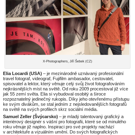
X-Photographers, Jiří Šebek (CZ)
Elia Locardi (USA)
– je mezinárodně uznávaný profesionální
travel fotograf, videograf, Fujifilm ambasador, cestovatel,
spisovatel a lektor, který věnuje celý svůj život fotografováním
nejkrásnějších míst na světě. Od roku 2009 procestoval již více
jak 55 zemí světa. Elia si vybudoval osobitý a široce
rozpoznatelný jedinečný rukopis. Díky jeho otevřenému přístupu
ke svým divákům, se stal jedním z nejsledovanějších fotografů
na světě na svých profilech skrz sociální média.
Samuel Zeller (Švýcarsko)
– je mladý talentovaný grafický a
interiérový designér s vášní pro fotografii, které se od minulého
roku věnuje již naplno. Inspiraci pro své projekty nachází
v architektuře a vizuálním umění. Do svých fotografických