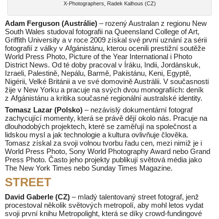
X-Photographers, Radek Kalhous (CZ)
Adam Ferguson (Austrálie)
– rozený Australan z regionu New
South Wales studoval fotografii na Queensland College of Art,
Griffith University a v roce 2009 získal své první uznání za sérii
fotografií z války v Afgánistánu, kterou ocenili prestižní soutěže
World Press Photo, Picture of the Year International i Photo
District News. Od té doby pracoval v Íráku, Indii, Jordánskuk,
Izraeli, Palestině, Nepálu, Barmě, Pakistánu, Keni, Egyptě,
Nigérii, Velké Británii a ve své domovině Austrálii. V současnosti
žije v New Yorku a pracuje na svých dvou monografiích: deník
z Afgánistánu a kritika současné regionální australské identity.
Tomasz Lazar (Polsko)
– nezávislý dokumentární fotograf
zachycující momenty, která se právě dějí okolo nás. Pracuje na
dlouhodobých projektech, které se zaměřují na společnost a
lidskou mysl a jak technologie a kultura ovlivňuje člověka.
Tomasz získal za svoji volnou tvorbu řadu cen, mezi nimiž je i
World Press Photo, Sony World Photography Award nebo Grand
Press Photo. Často jeho projekty publikují světová média jako
The New York Times nebo Sunday Times Magazine.
STREET
David Gaberle (CZ)
– mladý talentovaný street fotograf, jenž
procestoval několik světových metropolí, aby mohl letos vydat
svoji první knihu Metropolight, která se díky crowd-fundingové