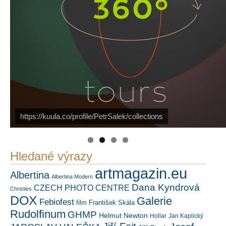
https://kuula.co/profile/PetrSalek/collections
Náš mediální partner
PetrSalek.com
FotoVideo.cz
Hledané výrazy
artmagazin.eu
Albertina
Albertina Modern
Dana Kyndrová
CZECH PHOTO CENTRE
Christies
DOX
Galerie
Febiofest
film
František Skála
Rudolfinum
GHMP
Helmut Newton
Hollar
Jan Kaplický