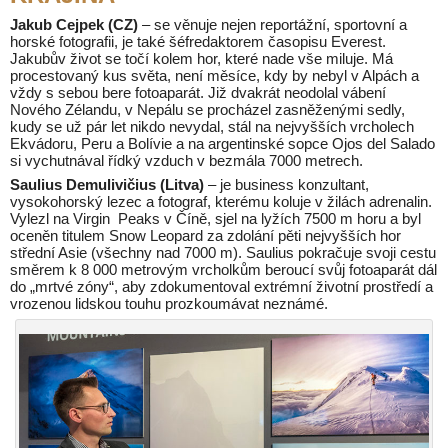
Jakub Cejpek (CZ)
– se věnuje nejen reportážní, sportovní a
horské fotografii, je také šéfredaktorem časopisu Everest.
Jakubův život se točí kolem hor, které nade vše miluje. Má
procestovaný kus světa, není měsíce, kdy by nebyl v Alpách a
vždy s sebou bere fotoaparát. Již dvakrát neodolal vábení
Nového Zélandu, v Nepálu se procházel zasněženými sedly,
kudy se už pár let nikdo nevydal, stál na nejvyšších vrcholech
Ekvádoru, Peru a Bolívie a na argentinské sopce Ojos del Salado
si vychutnával řídký vzduch v bezmála 7000 metrech.
Saulius Demulivičius (Litva)
– je business konzultant,
vysokohorský lezec a fotograf, kterému koluje v žilách adrenalin.
Vylezl na Virgin Peaks v Číně, sjel na lyžích 7500 m horu a byl
oceněn titulem Snow Leopard za zdolání pěti nejvyšších hor
střední Asie (všechny nad 7000 m). Saulius pokračuje svoji cestu
směrem k 8 000 metrovým vrcholkům beroucí svůj fotoaparát dál
do „mrtvé zóny“, aby zdokumentoval extrémní životní prostředí a
vrozenou lidskou touhu prozkoumávat neznámé.