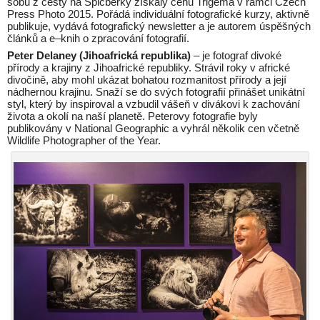
sobů z cesty na Špicberky získaly cenu Trigema v rámci Czech
Press Photo 2015. Pořádá individuální fotografické kurzy, aktivně
publikuje, vydává fotografický newsletter a je autorem úspěšných
článků a e–knih o zpracování fotografií.
Peter Delaney (Jihoafrická republika)
– je fotograf divoké
přírody a krajiny z Jihoafrické republiky. Strávil roky v africké
divočině, aby mohl ukázat bohatou rozmanitost přírody a její
nádhernou krajinu. Snaží se do svých fotografií přinášet unikátní
styl, který by inspiroval a vzbudil vášeň v divákovi k zachování
života a okolí na naší planetě. Peterovy fotografie byly
publikovány v National Geographic a vyhrál několik cen včetně
Wildlife Photographer of the Year.