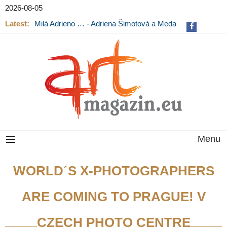
2026-08-05
Milá Adrieno … - Adriena Šimotová a Meda
Mládková na výstavě v Museu Kampa
Latest:
Výstava Fragmenty paměti na Pražském
hradě končí
Menu
WORLD´S X-PHOTOGRAPHERS
ARE COMING TO PRAGUE! V
CZECH PHOTO CENTRE