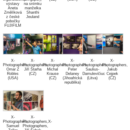
výstavy
na snímku
Aneta
manželka
Změlíková
Shanthi
z české
Jeuland
pobočky
FUJIFILM
X-
X-
X-
X-
X-
X-
Photographers,
Photographers,
Photographers,
Photographers,
Photographers,
Photographers,
Omar Z
Jiří Štarha
Michal
Peter
Saulius-
Jakub
Robles
(CZ)
Krause
Delaney
Damulevičiuc
Cejpek
(USA)
(CZ)
(Jihoafrická
(Litva)
(CZ)
republika)
X-
X-
Photographers,
Photographers,X-
Samuel
Photographers,