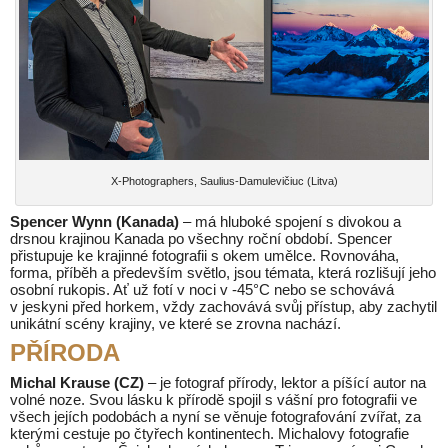
X-Photographers, Saulius-Damulevičiuc (Litva)
Spencer Wynn (Kanada)
– má hluboké spojení s divokou a
drsnou krajinou Kanada po všechny roční období. Spencer
přistupuje ke krajinné fotografii s okem umělce. Rovnováha,
forma, příběh a především světlo, jsou témata, která rozlišují jeho
osobní rukopis. Ať už fotí v noci v -45°C nebo se schovává
v jeskyni před horkem, vždy zachovává svůj přístup, aby zachytil
unikátní scény krajiny, ve které se zrovna nachází.
PŘÍRODA
Michal Krause (CZ)
– je fotograf přírody, lektor a píšící autor na
volné noze. Svou lásku k přírodě spojil s vášní pro fotografii ve
všech jejích podobách a nyní se věnuje fotografování zvířat, za
kterými cestuje po čtyřech kontinentech. Michalovy fotografie