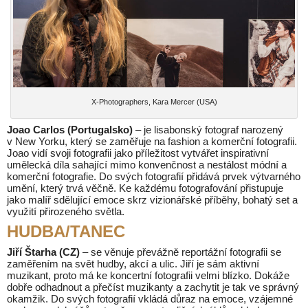
X-Photographers, Kara Mercer (USA)
Joao Carlos (Portugalsko)
– je lisabonský fotograf narozený
v New Yorku, který se zaměřuje na fashion a komerční fotografii.
Joao vidí svoji fotografii jako příležitost vytvářet inspirativní
umělecká díla sahající mimo konvenčnost a nestálost módní a
komerční fotografie. Do svých fotografií přidává prvek výtvarného
umění, který trvá věčně. Ke každému fotografování přistupuje
jako malíř sdělující emoce skrz vizionářské příběhy, bohatý set a
využití přirozeného světla.
HUDBA/TANEC
Jiří Štarha (CZ)
– se věnuje převážně reportážní fotografii se
zaměřením na svět hudby, akcí a ulic. Jiří je sám aktivní
muzikant, proto má ke koncertní fotografii velmi blízko. Dokáže
dobře odhadnout a přečíst muzikanty a zachytit je tak ve správný
okamžik. Do svých fotografií vkládá důraz na emoce, vzájemné