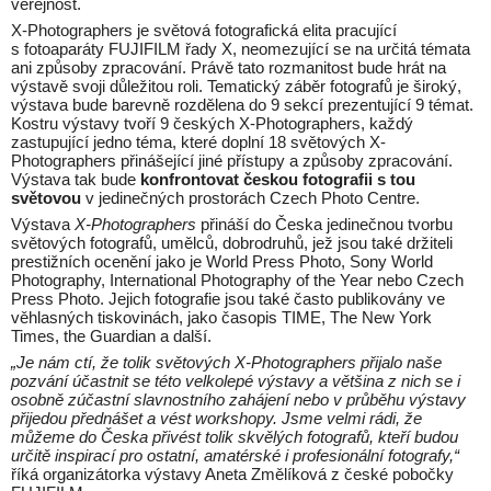
veřejnost.
X-Photographers je světová fotografická elita pracující
s fotoaparáty FUJIFILM řady X, neomezující se na určitá témata
ani způsoby zpracování. Právě tato rozmanitost bude hrát na
výstavě svoji důležitou roli. Tematický záběr fotografů je široký,
výstava bude barevně rozdělena do 9 sekcí prezentující 9 témat.
Kostru výstavy tvoří 9 českých X-Photographers, každý
zastupující jedno téma, které doplní 18 světových X-
Photographers přinášející jiné přístupy a způsoby zpracování.
Výstava tak bude
konfrontovat českou fotografii s tou
světovou
v jedinečných prostorách Czech Photo Centre.
Výstava
X-Photographers
přináší do Česka jedinečnou tvorbu
světových fotografů, umělců, dobrodruhů, jež jsou také držiteli
prestižních ocenění jako je World Press Photo, Sony World
Photography, International Photography of the Year nebo Czech
Press Photo. Jejich fotografie jsou také často publikovány ve
věhlasných tiskovinách, jako časopis TIME, The New York
Times, the Guardian a další.
„Je nám ctí, že tolik světových X-Photographers přijalo naše
pozvání účastnit se této velkolepé výstavy a většina z nich se i
osobně zúčastní slavnostního zahájení nebo v průběhu výstavy
přijedou přednášet a vést workshopy. Jsme velmi rádi, že
můžeme do Česka přivést tolik skvělých fotografů, kteří budou
určitě inspirací pro ostatní, amatérské i profesionální fotografy,“
říká organizátorka výstavy Aneta Změlíková z české pobočky