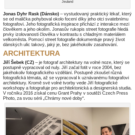
Jeuland
Jonas Dyhr Rask (Dánsko)
– vystudovaný praktický lékař, který
se od malička pohyboval okolo focení díky jeho otci svatebnímu
fotografovi. Jeho fotografická inspirace přichází z interakce mezi
člověkem a jeho okolím. Jonasův rukopis street fotografie hledá
prvky izolovanosti člověka v kontrastu s chladným materiálem
velkoměsta. Pomocí street fotografie dokumentuje pravý život
dánských ulic takový, jaký je, bez jakéhokoliv zasahování.
ARCHITEKTURA
Jiří Šebek (CZ)
– je fotograf architektury na volné noze, který se
postupně vypracoval od nuly. Jiří začal fotit v roce 2004, bez
jakéhokoliv fotografického vzdělání. Postupně zkoušel různá
fotografická témata, až se vypracoval k uznávanému fotografovi
architektury. Kromě své volné tvorby vede Jiří fotografické
workshopy a fotografuje pro architektonická a designerská studia.
V ročníku 2016 získal cenu Grant Prahy v soutěži Czech Press
Photo, za svou sérii „Chrámy nové doby“.