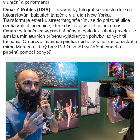
v umění a performancí.
Omar Z Robles (USA)
– newyorský fotograf se soustřeďuje na
fotografování baletních tanečnic v ulicích New Yorku.
Transformuje estetiku street fotografie tím, že do prázdné ulice
nechá vplout tanečnice, které dostávají všechnu pozornost.
Omarovy tanečnice vypráví příběhy a výsledek tohoto projektu je
armáda miniaturních příběhů vyjádřených pohyby ladných těl
tanečnic. Omarova inspirace přichází od slavného francouzského
mima Marceau, který ho v Paříži naučil vyjádření emocí a
příběhů pomocí pohybů.