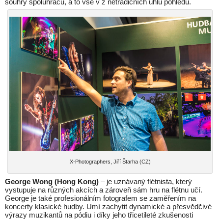
souhry spoluhráčů, a to vše v z netradičních úhlů pohledu.
X-Photographers, Jiří Štarha (CZ)
George Wong (Hong Kong)
– je uznávaný flétnista, který
vystupuje na různých akcích a zároveň sám hru na flétnu učí.
George je také profesionálním fotografem se zaměřením na
koncerty klasické hudby. Umí zachytit dynamické a přesvědčivé
výrazy muzikantů na pódiu i díky jeho třicetileté zkušenosti