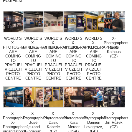
FUJIFILM.
WORLD´S
WORLD´S
WORLD´S
WORLD´S
WORLD´S
X-
X-
X-
X-
X-
X-
Photographers,
PHOTOGRAPHERS
PHOTOGRAPHERS
PHOTOGRAPHERS
PHOTOGRAPHERS
PHOTOGRAPHERS
Radek
ARE
ARE
ARE
ARE
ARE
Kalhous
COMING
COMING
COMING
COMING
COMING
(CZ)
TO
TO
TO
TO
TO
PRAGUE!
PRAGUE!
PRAGUE!
PRAGUE!
PRAGUE!
V CZECH
V CZECH
V CZECH
V CZECH
V CZECH
PHOTO
PHOTO
PHOTO
PHOTO
PHOTO
CENTRE
CENTRE
CENTRE
CENTRE
CENTRE
X-
X-
X-
X-
X-
X-
Photographers,
Photographers,
Photographers.
Photographers,
Photographers,
Photographers,
X-
José
David
Kara
Damien
Jiří Růžek
Photographers,
Jeuland
Kaberle
Mercer
Lovegrove,
(CZ)
organizátorka
(Singapur),
(CZ)
(USA)
(GB)