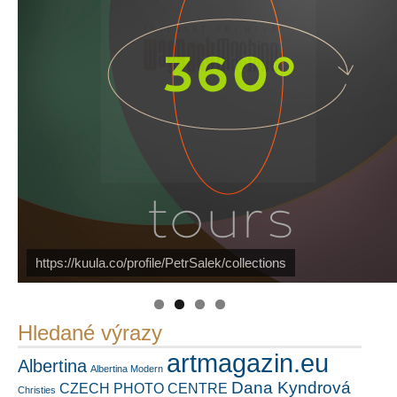
https://kuula.co/profile/PetrSalek/collections
Náš mediální partner
PetrSalek.com
FotoVideo.cz
Hledané výrazy
artmagazin.eu
Albertina
Albertina Modern
Dana Kyndrová
CZECH PHOTO CENTRE
Christies