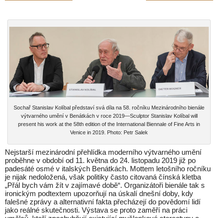
Sochař Stanislav Kolíbal představí svá díla na 58. ročníku Mezinárodního bienále
výtvarného umění v Benátkách v roce 2019—Sculptor Stanislav Kolíbal will
present his work at the 58th edition of the International Biennale of Fine Arts in
Venice in 2019. Photo: Petr Salek
Nejstarší mezinárodní přehlídka moderního výtvarného umění
proběhne v období od 11. května do 24. listopadu 2019 již po
padesáté osmé v italských Benátkách. Mottem letošního ročníku
je nijak nedoložená, však politiky často citovaná čínská kletba
„Přál bych vám žít v zajímavé době“. Organizátoři bienále tak s
ironickým podtextem upozorňují na úskalí dnešní doby, kdy
falešné zprávy a alternativní fakta přecházejí do povědomí lidí
jako reálné skutečnosti. Výstava se proto zaměří na práci