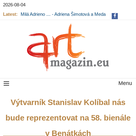
2026-08-04
Latest:
Milá Adrieno … - Adriena Šimotová a Meda
Mládková na výstavě v Museu Kampa
Menu
Výtvarník Stanislav Kolíbal nás
bude reprezentovat na 58. bienále
v Benátkách