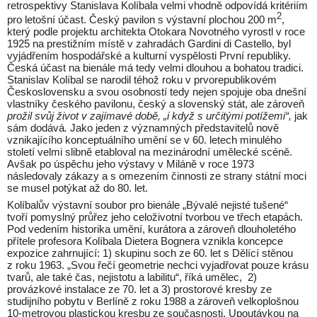
retrospektivy Stanislava Kolíbala velmi vhodně odpovídá kritériím
2
pro letošní účast. Český pavilon s výstavní plochou 200 m
,
který podle projektu architekta Otokara Novotného vyrostl v roce
1925 na prestižním místě v zahradách Gardini di Castello, byl
vyjádřením hospodářské a kulturní vyspělosti První republiky.
Česká účast na bienále má tedy velmi dlouhou a bohatou tradici.
Stanislav Kolíbal se narodil téhož roku v prvorepublikovém
Československu a svou osobností tedy nejen spojuje oba dnešní
vlastníky českého pavilonu, český a slovenský stát, ale zároveň
prožil svůj život v zajímavé době, „i když s určitými potížemi“,
jak
sám dodává
.
Jako jeden z významných představitelů nově
vznikajícího konceptuálního umění se v 60. letech minulého
století velmi slibně etabloval na mezinárodní umělecké scéně.
Avšak po úspěchu jeho výstavy v Miláně v roce 1973
následovaly zákazy a s omezením činnosti ze strany státní moci
se musel potýkat až do 80. let.
Kolíbalův výstavní soubor pro bienále „Bývalé nejisté tušené“
tvoří pomyslný průřez jeho celoživotní tvorbou ve třech etapách.
Pod vedením historika umění, kurátora a zároveň dlouholetého
přítele profesora Kolíbala Dietera Bognera vznikla koncepce
expozice zahrnující: 1) skupinu soch ze 60. let s Dělící stěnou
z roku 1963. „Svou řečí geometrie nechci vyjadřovat pouze krásu
tvarů, ale také čas, nejistotu a labilitu“, říká umělec, 2)
provázkové instalace ze 70. let a 3) prostorové kresby ze
studijního pobytu v Berlíně z roku 1988 a zároveň velkoplošnou
10-metrovou plastickou kresbu ze současnosti. Upoutávkou na