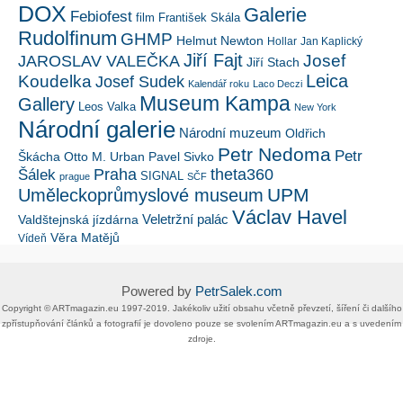
DOX
Galerie
Febiofest
film
František Skála
Rudolfinum
GHMP
Helmut Newton
Hollar
Jan Kaplický
Jiří Fajt
Josef
JAROSLAV VALEČKA
Jiří Stach
Leica
Koudelka
Josef Sudek
Kalendář roku
Laco Deczi
Museum Kampa
Gallery
Leos Valka
New York
Národní galerie
Národní muzeum
Oldřich
Petr Nedoma
Petr
Škácha
Otto M. Urban
Pavel Sivko
Šálek
Praha
theta360
SIGNAL
prague
SČF
UPM
Uměleckoprůmyslové museum
Václav Havel
Veletržní palác
Valdštejnská jízdárna
Věra Matějů
Vídeň
Powered by
PetrSalek.com
Copyright ©​ ​​ARTmagazin.eu ​1997-2019​.​ Jakékoliv užití obsahu včetně převzetí, šíření či dalšího
zpřístupňování článků a fotografií je dovoleno pouze se svolením ​ARTmagazin.eu​ ​a s uvedením
zdroje.