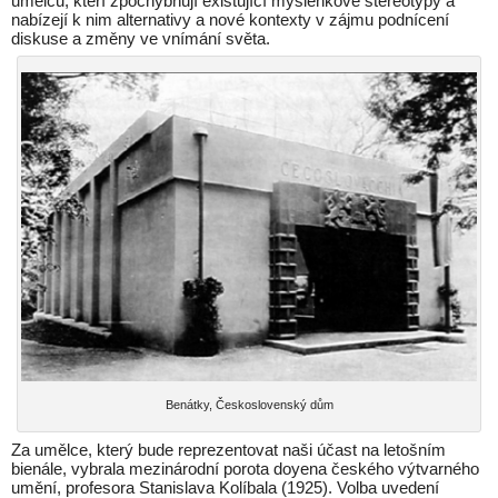
umělců, kteří zpochybňují existující myšlenkové stereotypy a
nabízejí k nim alternativy a nové kontexty v zájmu podnícení
diskuse a změny ve vnímání světa.
Benátky, Československý dům
Za umělce, který bude reprezentovat naši účast na letošním
bienále, vybrala mezinárodní porota doyena českého výtvarného
umění, profesora Stanislava Kolíbala (1925). Volba uvedení