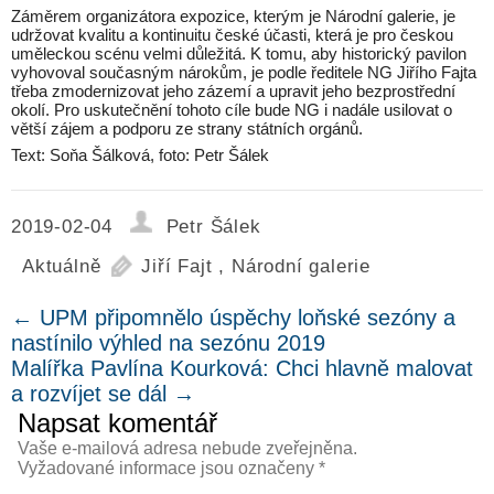
Záměrem organizátora expozice, kterým je Národní galerie, je
udržovat kvalitu a kontinuitu české účasti, která je pro českou
uměleckou scénu velmi důležitá. K tomu, aby historický pavilon
vyhovoval současným nárokům, je podle ředitele NG Jiřího Fajta
třeba zmodernizovat jeho zázemí a upravit jeho bezprostřední
okolí. Pro uskutečnění tohoto cíle bude NG i nadále usilovat o
větší zájem a podporu ze strany státních orgánů.
Text: Soňa Šálková, foto: Petr Šálek
2019-02-04
Petr Šálek
Aktuálně
Jiří Fajt
,
Národní galerie
←
UPM připomnělo úspěchy loňské sezóny a
nastínilo výhled na sezónu 2019
Malířka Pavlína Kourková: Chci hlavně malovat
a rozvíjet se dál
→
Napsat komentář
Vaše e-mailová adresa nebude zveřejněna.
Vyžadované informace jsou označeny
*