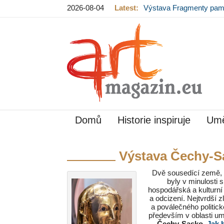
2026-08-04
Latest:
Výstava Fragmenty pam
hradě končí
Domů
Historie inspiruje
Umě
Výstava Čechy-Sa
Dvě sousedící země, k
byly v minulosti 
hospodářská a kulturní
a odcizení. Nejtvrdší 
a poválečného politic
především v oblasti u
Čechy-Sasko.
Jak b