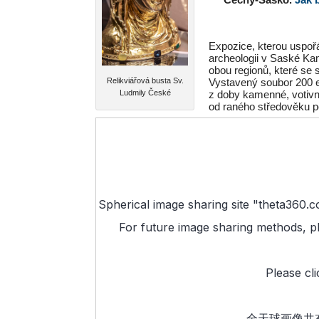
Expozice, kterou uspoř
archeologii v Saské Kam
obou regionů, které se 
Relikviářová busta Sv.
Vystavený soubor 200 e
Ludmily České
z doby kamenné, votivn
od raného středověku 