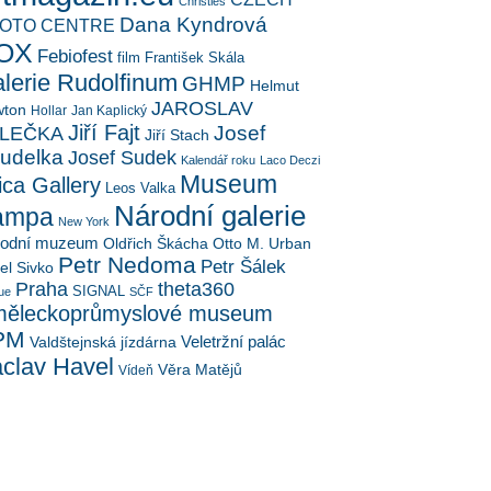
Christies
Dana Kyndrová
OTO CENTRE
OX
Febiofest
film
František Skála
lerie Rudolfinum
GHMP
Helmut
JAROSLAV
ton
Hollar
Jan Kaplický
Jiří Fajt
Josef
LEČKA
Jiří Stach
udelka
Josef Sudek
Kalendář roku
Laco Deczi
Museum
ica Gallery
Leos Valka
Národní galerie
ampa
New York
rodní muzeum
Oldřich Škácha
Otto M. Urban
Petr Nedoma
Petr Šálek
el Sivko
Praha
theta360
SIGNAL
ue
SČF
ěleckoprůmyslové museum
PM
Veletržní palác
Valdštejnská jízdárna
clav Havel
Věra Matějů
Vídeň