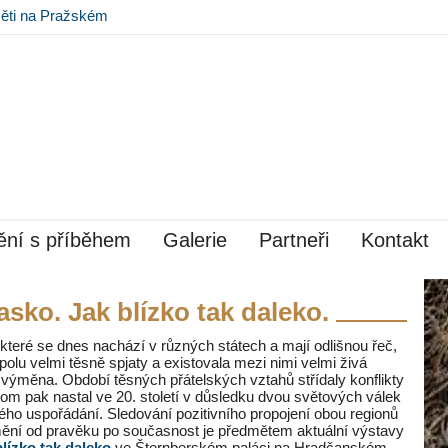
ěti na Pražském
ní s příběhem
Galerie
Partneři
Kontakt
sko. Jak blízko tak daleko.
teré se dnes nachází v různých státech a mají odlišnou řeč,
spolu velmi těsně spjaty a existovala mezi nimi velmi živá
 výměna. Období těsných přátelských vztahů střídaly konflikty
zlom pak nastal ve 20. století v důsledku dvou světových válek
kého uspořádání. Sledování pozitivního propojení obou regionů
mění od pravěku po současnost je předmětem aktuální výstavy
lízko tak daleko
ve Šternberském paláci na Hradčanském