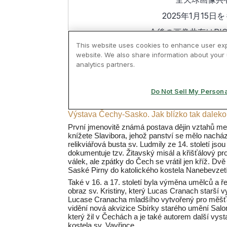
Výstava Čechy-Sasko. Jak blízko tak daleko.
První jmenovitě známá postava dějin vztahů m
knížete Slavibora, jehož panství se mělo nachá
relikviářová busta sv. Ludmily ze 14. století j
dokumentuje tzv. Žitavský misál a křišťálový pro
válek, ale zpátky do Čech se vrátil jen kříž. Dvě
Saské Pirny do katolického kostela Nanebevzet
Také v 16. a 17. století byla výměna umělců a 
obraz sv. Kristiny, který Lucas Cranach starší v
Lucase Cranacha mladšího vytvořený pro měšťa
vidění nová akvizice Sbírky starého umění Salo
který žil v Čechách a je také autorem další vy
kostela sv. Vavřince.