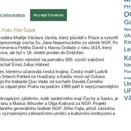
PH
D
Ga
New
 Foto: Petr Šálek
VA
odáka Matěje Václava Jäckla, který působil v Praze a vytvořil
Ko
eprezentuje socha Sv. Jana Nepomuckého ze sbírek NGP. Po
omenica Fettiho David s hlavou Goliáše z roku 1614, který
Le
va, ale byl v 18. století prodán do Drážďan.
K
řižovnickém náměstí na památku 500. výročí založení
ochař Ernst Julius Hähnel.
Ná
hter, kterému učarovala česká krajina. Český malíř Ludvík
Pav
ch Srbech Pohled na Hradčany a Karlův most od Oskara
prag
jícího trabanta Quo Vadis od sochaře Davida Černého
Um
na západ přes Prahu na podzim 1989 patří k nejvýznamnějším
U
Vá
kvapivým zjištěním, kolik společného mají Čechy a Sasko, je
tranu a Marius Winzeler a Olga Kotková za NGP. Projekt
aného generálního ředitele NGP Jiřího Fajta, jehož zásluhou
s významnými zahraničními umělci a kulturními institucemi a