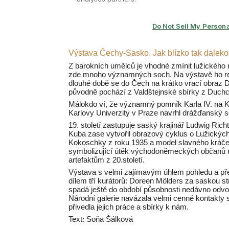
Výstava Čechy-Sasko. Jak blízko tak daleko.
Z barokních umělců je vhodné zmínit lužického r
zde mnoho významných soch. Na výstavě ho r
dlouhé době se do Čech na krátko vrací obraz D
původně pochází z Valdštejnské sbírky z Duchco
Málokdo ví, že významný pomník Karla IV. na K
Karlovy Univerzity v Praze navrhl drážďanský s
19. století zastupuje saský krajinář Ludwig Ric
Kuba zase vytvořil obrazový cyklus o Lužický
Kokoschky z roku 1935 a model slavného kráče
symbolizující útěk východoněmeckých občanů 
artefaktům z 20.století.
Výstava s velmi zajímavým úhlem pohledu a pře
dílem tří kurátorů: Doreen Mölders za saskou s
spadá ještě do období působnosti nedávno odvol
Národní galerie navázala velmi cenné kontakty 
přivedla jejich práce a sbírky k nám.
Text: Soňa Šálková