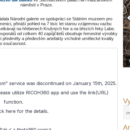
náměstí v Praze.
ádala Národní galerie ve spolupráci se Státním muzeem pro
enici, přináší pohled na 7 tisíc let starou vzájemnou vazbu
setkávají na hřebenech Krušných hor a na březích řeky Labe.
xponátů od celkem 40 zapůjčitelů obsahuje řemeslné výrobky
í předměty a především artefakty vrcholné umělecké kvality
po současnost.
Vy
Ar