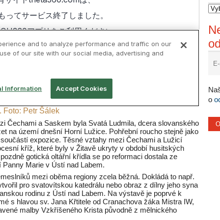
Ne
o
Naš
o
o
 Foto: Petr Šálek
ezi Čechami a Saskem byla Svatá Ludmila, dcera slovanského
zet na území dnešní Horní Lužice. Pohřební roucho stejně jako
sou součástí expozice. Těsné vztahy mezi Čechami a Lužicí
cesní kříž, které byly v Žitavě ukryty v období husitských
 pozdně gotická oltářní křídla se po reformaci dostala ze
í Panny Marie v Ústí nad Labem.
řemeslníků mezi oběma regiony zcela běžná. Dokládá to např.
ytvořil pro svatovítskou katedrálu nebo obraz z dílny jeho syna
nskou rodinu z Ústí nad Labem. Na výstavě je poprvé k
mé s hlavou sv. Jana Křtitele od Cranachova žáka Mistra IW,
stavené malby Vzkříšeného Krista původně z mělnického