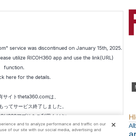
Hl
Al
a