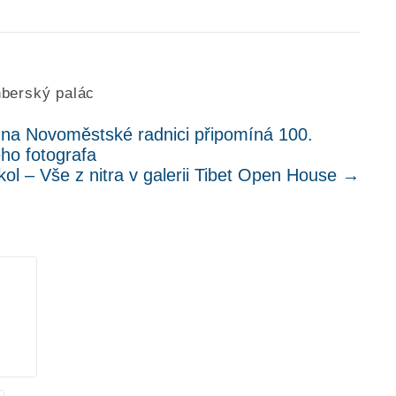
nberský palác
 na Novoměstské radnici připomíná 100.
ho fotografa
kol – Vše z nitra v galerii Tibet Open House
→
.