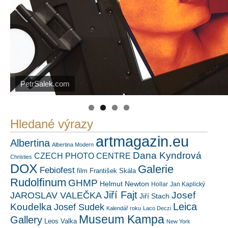
PetrSalek.com
https://kuula.co/profile/PetrSalek/collections
Náš mediální partner
FotoVideo.cz
Hledané výrazy
artmagazin.eu
Albertina
Albertina Modern
Dana Kyndrová
CZECH PHOTO CENTRE
Christies
DOX
Galerie
Febiofest
film
František Skála
Rudolfinum
GHMP
Helmut Newton
Hollar
Jan Kaplický
Jiří Fajt
Josef
JAROSLAV VALEČKA
Jiří Stach
Leica
Koudelka
Josef Sudek
Kalendář roku
Laco Deczi
Museum Kampa
Gallery
Leos Valka
New York