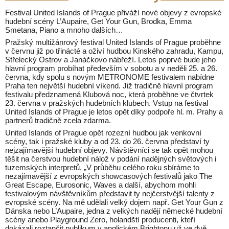
Festival United Islands of Prague přiváží nové objevy z evropské
hudební scény L’Aupaire, Get Your Gun, Brodka, Emma
Smetana, Piano a mnoho dalších…
Pražský multižánrový festival United Islands of Prague proběhne
v červnu již po třinácté a oživí hudbou Kinského zahradu, Kampu,
Střelecký Ostrov a Janáčkovo nábřeží. Letos poprvé bude jeho
hlavní program probíhat především v sobotu a v neděli 25. a 26.
června, kdy spolu s novým METRONOME festivalem nabídne
Praha ten největší hudební víkend. Již tradičně hlavní program
festivalu předznamená Klubová noc, která proběhne ve čtvrtek
23. června v pražských hudebních klubech. Vstup na festival
United Islands of Prague je letos opět díky podpoře hl. m. Prahy a
partnerů tradičně zcela zdarma.
United Islands of Prague opět rozezní hudbou jak venkovní
scény, tak i pražské kluby a od 23. do 26. června představí ty
nejzajímavější hudební objevy. Návštěvníci se tak opět mohou
těšit na čerstvou hudební nálož v podání nadějných světových i
tuzemských interpretů. „V průběhu celého roku sbíráme to
nezajímavější z evropských showcasových festivalů jako The
Great Escape, Eurosonic, Waves a další, abychom mohli
festivalovým návštěvníkům představit ty nejčerstvější talenty z
evropské scény. Na mě udělali velký dojem např. Get Your Gun z
Dánska nebo L’Aupaire, jedna z velkých nadějí německé hudební
scény anebo Playground Zero, holandští producenti, kteří
dokázali roztančit publikum v anglickém Brightonu už ve dvě