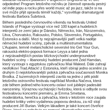
odpoledne! Program letošního ročníku je žánrově opravdu pestrý
od indie popu a rocku přes world music až po jazz, takže si na
své může přijít opravdu téměř každý,“ vysvětluje dramaturgyně
festivalu Barbora Šubrtová.
Během posledního červnového víkendu na festivalu United
Islands of Prague vystoupí více než 100 kapel a hudebních
interpretů ze zemí jako je Dánsko, Německo, Irán, Nizozemsko,
Litva, Chorvatsko, Rakousko, Polsko, Slovensko, Portugalsko,
Estonsko a další. Mezi ty nejzajímavější patří velká naděje
německé hudební scény, zpěvák a multiinstrumentalista
L’Aupaire, temně melancholické severské trio Get Your Gun,
rakouská elektro-popová formace Leyya a také jedna
z nejzásadnějších postav blízkovýchodní undergroundové
hudební scény – libanonský hudební producent Zeid Hamdan,
který vystoupí s egyptskou zpěvačkou Maii Waleed. Dále zahrají
neofolkoví Trad.Attack! z Estonska, kteří sbírají jedno ocenění za
druhým či nejskloňovanější polská zpěvačka současnosti Monika
Brodka. Z tuzemských interpretů zavítá na jedno z pěti pódií
letošního ostrovního festivalu například Monika Načeva, která
zde během jedinečného koncertu oslaví své jubilejní padesáté
narozeniny. Výraznou vycházející hvězdou, která si odbyde svou
festivalovou koncertní premiéru, je Emma Smetana,
moderátorka, herečka a zpěvačka, která v letošním roce zaujala
hudební kritiky velmi vydařenou popovou deskou, za níž stojí
producent Jiří Burian. Velkým lákadlem je také koncert čtveřice
Piano, která se pohybuje na pomezí alternativního popu a