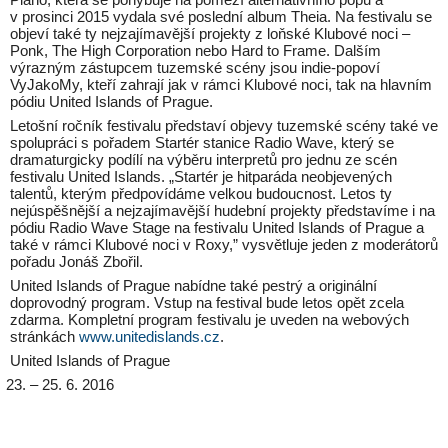
v prosinci 2015 vydala své poslední album Theia. Na festivalu se
objeví také ty nejzajímavější projekty z loňské Klubové noci –
Ponk, The High Corporation nebo Hard to Frame. Dalším
výrazným zástupcem tuzemské scény jsou indie-popoví
VyJakoMy, kteří zahrají jak v rámci Klubové noci, tak na hlavním
pódiu United Islands of Prague.
Letošní ročník festivalu představí objevy tuzemské scény také ve
spolupráci s pořadem Startér stanice Radio Wave, který se
dramaturgicky podílí na výběru interpretů pro jednu ze scén
festivalu United Islands. „Startér je hitparáda neobjevených
talentů, kterým předpovídáme velkou budoucnost. Letos ty
nejúspěšnější a nejzajímavější hudební projekty představíme i na
pódiu Radio Wave Stage na festivalu United Islands of Prague a
také v rámci Klubové noci v Roxy,” vysvětluje jeden z moderátorů
pořadu Jonáš Zbořil.
United Islands of Prague nabídne také pestrý a originální
doprovodný program. Vstup na festival bude letos opět zcela
zdarma. Kompletní program festivalu je uveden na webových
stránkách
www.unitedislands.cz
.
United Islands of Prague
– 25. 6. 2016