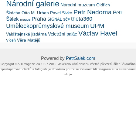
Národní galerie
Národní muzeum
Oldřich
Petr Nedoma
Petr
Škácha
Otto M. Urban
Pavel Sivko
Šálek
Praha
theta360
SIGNAL
prague
SČF
UPM
Uměleckoprůmyslové museum
Václav Havel
Veletržní palác
Valdštejnská jízdárna
Věra Matějů
Vídeň
Powered by
PetrSalek.com
Copyright ©​ ​​ARTmagazin.eu ​1997-2019​.​ Jakékoliv užití obsahu včetně převzetí, šíření či dalšího
zpřístupňování článků a fotografií je dovoleno pouze se svolením ​ARTmagazin.eu​ ​a s uvedením
zdroje.