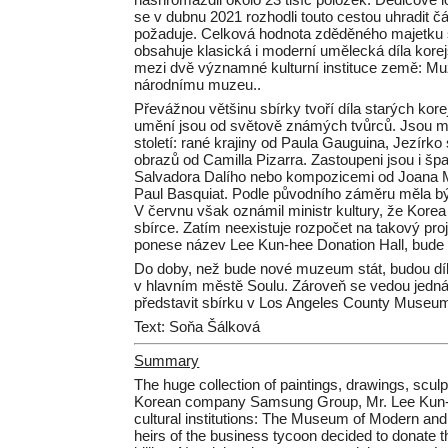
se v dubnu 2021 rozhodli touto cestou uhradit čá
požaduje. Celková hodnota zděděného majetku se
obsahuje klasická i moderní umělecká díla kore
mezi dvě významné kulturní instituce země: 
národnímu muzeu..
Převážnou většinu sbírky tvoří díla starých kore
umění jsou od světově známých tvůrců. Jsou me
století: rané krajiny od Paula Gauguina, Jezírk
obrazů od Camilla Pizarra. Zastoupeni jsou i špa
Salvadora Dalího nebo kompozicemi od Joana M
Paul Basquiat. Podle původního záměru měla být
V červnu však oznámil ministr kultury, že Ko
sbírce. Zatím neexistuje rozpočet na takový pr
ponese název Lee Kun-hee Donation Hall, bude s
Do doby, než bude nové muzeum stát, budou díl
v hlavním městě Soulu. Zároveň se vedou jedná
představit sbírku v Los Angeles County Museum
Text: Soňa Šálková
Summary
The huge collection of paintings, drawings, sculp
Korean company Samsung Group, Mr. Lee Kun-he
cultural institutions: The Museum of Modern a
heirs of the business tycoon decided to donate th