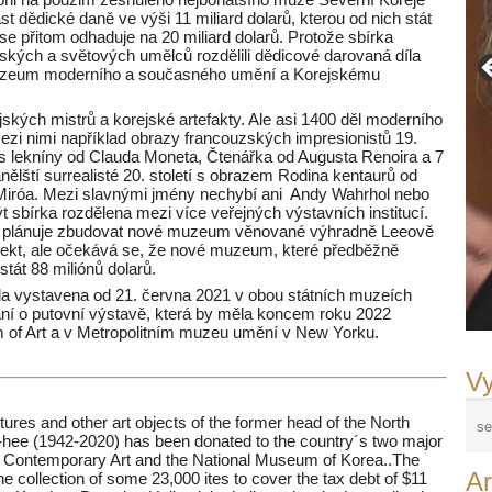
st dědické daně ve výši 11 miliard dolarů, kterou od nich stát
 přitom odhaduje na 20 miliard dolarů. Protože sbírka
jských a světových umělců rozdělili dědicové darovaná díla
Muzeum moderního a současného umění a Korejskému
jských mistrů a korejské artefakty. Ale asi 1400 děl moderního
zi nimi například obrazy francouzských impresionistů 19.
o s lekníny od Clauda Moneta, Čtenářka od Augusta Renoira a 7
nělští surrealisté 20. století s obrazem Rodina kentaurů od
iróa. Mezi slavnými jmény nechybí ani Andy Wahrhol nebo
 sbírka rozdělena mezi více veřejných výstavních institucí.
rea plánuje zbudovat nové muzeum věnované výhradně Leeově
ojekt, ale očekává se, že nové muzeum, které předběžně
tát 88 miliónů dolarů.
a vystavena od 21. června 2021 v obou státních muzeích
ní o putovní výstavě, která by měla koncem roku 2022
 of Art a v Metropolitním muzeu umění v New Yorku.
Vy
tures and other art objects of the former head of the North
e (1942-2020) has been donated to the country´s two major
nd Contemporary Art and the National Museum of Korea..The
Ar
e collection of some 23,000 ites to cover the tax debt of $11