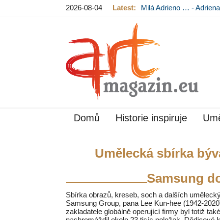
2026-08-04
Latest:
Milá Adrieno … - Adrie
Mládková na výstavě v
Domů
Historie inspiruje
Umě
Umělecká sbírka býva
Samsung do
Sbírka obrazů, kreseb, soch a dalších uměleck
Samsung Group, pana Lee Kun-hee (1942-2020) př
zakladatele globálně operující firmy byl totiž
nashromáždil okolo 23 tisíc položek. Dědicové 