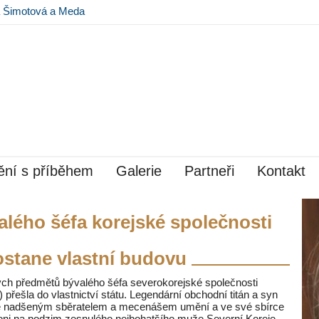
na Šimotová a Meda
 Museu Kampa
ní s příběhem
Galerie
Partneři
Kontakt
lého šéfa korejské společnosti
stane vlastní budovu
ých předmětů bývalého šéfa severokorejské společnosti
ešla do vlastnictví státu. Legendární obchodní titán a syn
 také nadšeným sběratelem a mecenášem umění a ve své sbírce
loni na podzim zesnulého nejbohatšího muže Severní Koreje