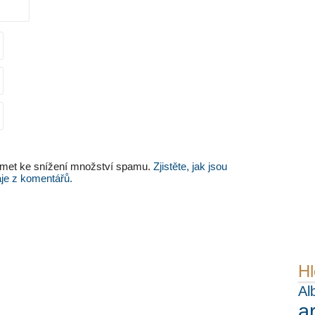
met ke snížení množství spamu.
Zjistěte, jak jsou
je z komentářů.
Hl
Al
a