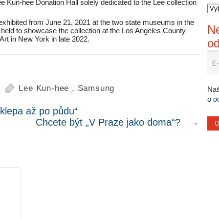
e Kun-hee Donation Hall solely dedicated to the Lee collection
 exhibited from June 21, 2021 at the two state museums in the
Ne
e held to showcase the collection at the Los Angeles County
rt in New York in late 2022.
o
m
Lee Kun-hee
,
Samsung
Naš
o
o
klepa až po půdu“
Chcete být „V Praze jako doma“?
→
.