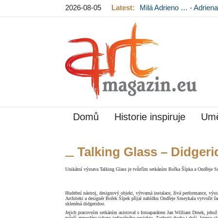
2026-08-05
Latest:
Milá Adrieno … - Adrie
Mládková na výstavě v
Domů
Historie inspiruje
Umě
Talking Glass – Didger
Unikátní výstava Talking Glass je tvůrčím setkáním Bořka Šípka a Ondřeje S
Hudební nástroj, designový objekt, výtvarná instalace, živá performance, výsta
Architekt a designér Bořek Šípek přijal nabídku Ondřeje Smeykala vytvořit řa
skleněná didgeridoo.
Jejich pracovním setkáním asistoval s fotoaparátem Jan William Drnek, jehož v
tvůrčí atmosféru tohoto jedinečného projektu. Zachytit ducha i duši, kterou s