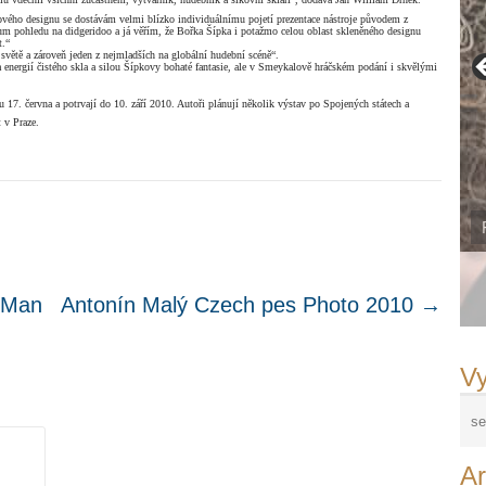
kového designu se dostávám velmi blízko individuálnímu pojetí prezentace nástroje původem z
trum pohledu na didgeridoo a já věřím, že Bořka Šípka i potažmo celou oblast skleněného designu
t.“
 světě a zároveň jeden z nejmladších na globální hudební scéně“.
 energií čistého skla a silou Šípkovy bohaté fantasie, ale v Smeykalově hráčském podání i skvělými
7. června a potrvají do 10. září 2010. Autoři plánují několik výstav po Spojených státech a
 v Praze.
e Man
Antonín Malý Czech pes Photo 2010
→
Vy
.
Ar