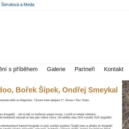
na Šimotová a Meda
 Museu Kampa
ní s příběhem
Galerie
Partneři
Kontakt
idoo, Bořek Šípek, Ondřej Smeykal
meykala hráče na didgeridoo. Výstava bude zahájena 17. června v New Yorku.
va fotografií… tak se dají ve stručnosti popsat roviny, v nichž se setkání odehrává.
du hudebních nástrojů ze skla jako velkou výzvu. Od začátku roku 2010 vyrobili čtyři originální
elkoformátové barevné fotografie se staly součástí projektu.”Snažil jsem se přenést do fotografií
klu vdechli všichni zúčastnění, výtvarník, hudebník a šikovní skláři”, dodává Jan William Drnek.