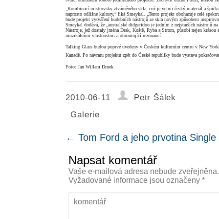
„Kombinací mistrovsky ztvárněného skla, což je velmi český materiál a špič
naprosto odlišné kultury,“ říká Smeykal. „Tento projekt obohacuje celé spek
bude projekt vytváření hudebních nástrojů ze skla novým způsobem inspirova
Smeykal dodává, že „australské didgeridoo je jedním z nejstarších nástrojů na
Nástroje, jež dostaly jména Drak, Koště, Ryba a Strom, působí nejen krásou a
muzikálními vlastnostmi a ohromující rezonancí.
Talking Glass budou poprvé uvedeny v Českém kulturním centru v New Yorku 1
Kanadě. Po návratu projektu zpět do České republiky bude výstava pokračovat
Foto: Jan Willam Drnek
2010-06-11
Petr Šálek
Galerie
←
Tom Ford a jeho prvotina Singl
Napsat komentář
Vaše e-mailová adresa nebude zveřejněna
Vyžadované informace jsou označeny
*