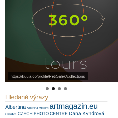
Náš mediální partner
https://kuula.co/profile/PetrSalek/collections
PetrSalek.com
FotoVideo.cz
Hledané výrazy
artmagazin.eu
Albertina
Albertina Modern
Dana Kyndrová
CZECH PHOTO CENTRE
Christies