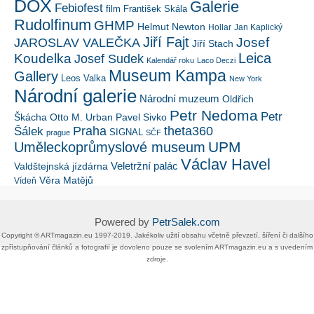
DOX
Galerie
Febiofest
film
František Skála
Rudolfinum
GHMP
Helmut Newton
Hollar
Jan Kaplický
Jiří Fajt
Josef
JAROSLAV VALEČKA
Jiří Stach
Leica
Koudelka
Josef Sudek
Kalendář roku
Laco Deczi
Museum Kampa
Gallery
Leos Valka
New York
Národní galerie
Národní muzeum
Oldřich
Petr Nedoma
Petr
Škácha
Otto M. Urban
Pavel Sivko
Šálek
Praha
theta360
SIGNAL
prague
SČF
UPM
Uměleckoprůmyslové museum
Václav Havel
Veletržní palác
Valdštejnská jízdárna
Věra Matějů
Vídeň
Powered by
PetrSalek.com
Copyright ©​ ​​ARTmagazin.eu ​1997-2019​.​ Jakékoliv užití obsahu včetně převzetí, šíření či dalšího
zpřístupňování článků a fotografií je dovoleno pouze se svolením ​ARTmagazin.eu​ ​a s uvedením
zdroje.