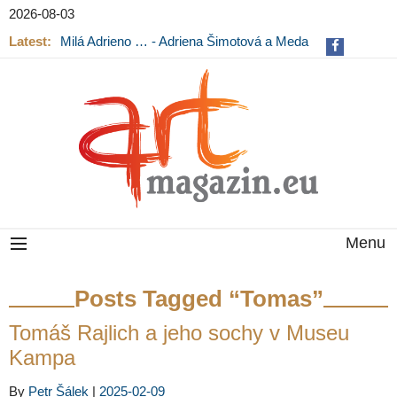
2026-08-03
Latest:
Milá Adrieno … - Adriena Šimotová a Meda
Mládková na výstavě v Museu Kampa
Menu
Posts Tagged “Tomas”
Tomáš Rajlich a jeho sochy v Museu
Kampa
By
Petr Šálek
|
2025-02-09