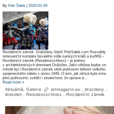
By
Petr Šálek
|
2020-01-09
Rezidenční zámek Drážďany, foto© PetrSalek.com Rozsáhlý
renesanční komplex bývalého sídla saských králů a kurfiřtů –
Rezidenční zámek (Residenzschloss) – je jednou
z architektonických dominant Drážďan. Jako většina budov ve
městě byl i Rezidenční zámek silně poškozen během velkého
spojeneckého náletu v únoru 1945. O tom, jak ničivá byla míra
jeho poškození, svědčí i skutečnost, že oprava a…
Read more »
Aktuálně
,
Galerie
artmagazin.eu
,
drazdany
,
dresden
,
Residenzschloss
,
Rezidenční zámek