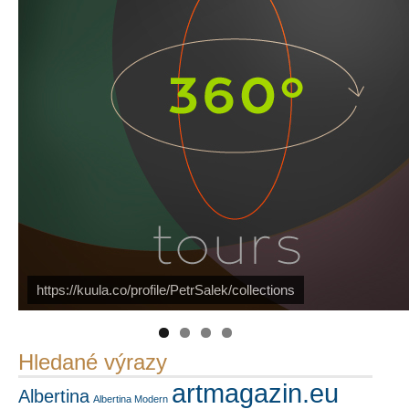
https://kuula.co/profile/PetrSalek/collections
Náš mediální partner
PetrSalek.com
FotoVideo.cz
Hledané výrazy
artmagazin.eu
Albertina
Albertina Modern