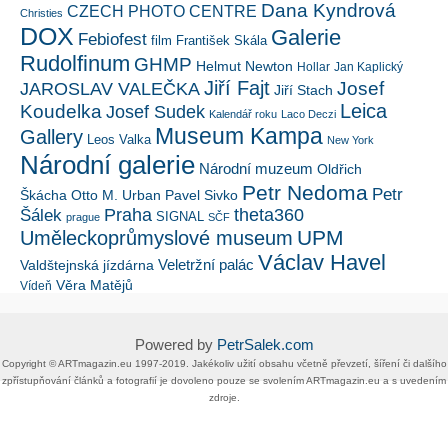
Dana Kyndrová
CZECH PHOTO CENTRE
Christies
DOX
Galerie
Febiofest
film
František Skála
Rudolfinum
GHMP
Helmut Newton
Hollar
Jan Kaplický
Jiří Fajt
Josef
JAROSLAV VALEČKA
Jiří Stach
Leica
Koudelka
Josef Sudek
Kalendář roku
Laco Deczi
Museum Kampa
Gallery
Leos Valka
New York
Národní galerie
Národní muzeum
Oldřich
Petr Nedoma
Petr
Škácha
Otto M. Urban
Pavel Sivko
Šálek
Praha
theta360
SIGNAL
prague
SČF
UPM
Uměleckoprůmyslové museum
Václav Havel
Veletržní palác
Valdštejnská jízdárna
Věra Matějů
Vídeň
Powered by
PetrSalek.com
Copyright ©​ ​​ARTmagazin.eu ​1997-2019​.​ Jakékoliv užití obsahu včetně převzetí, šíření či dalšího
zpřístupňování článků a fotografií je dovoleno pouze se svolením ​ARTmagazin.eu​ ​a s uvedením
zdroje.