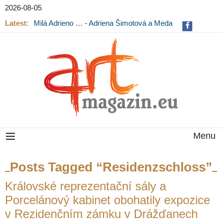
2026-08-05
Latest:
Milá Adrieno … - Adriena Šimotová a Meda
Mládková na výstavě v Museu Kampa
Menu
Posts Tagged “Residenzschloss”
Královské reprezentační sály a
Porcelánový kabinet obohatily expozice
v Rezidenčním zámku v Drážďanech