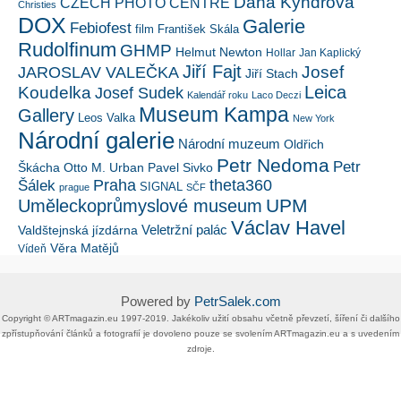
Dana Kyndrová
CZECH PHOTO CENTRE
Christies
DOX
Galerie
Febiofest
film
František Skála
Rudolfinum
GHMP
Helmut Newton
Hollar
Jan Kaplický
Jiří Fajt
Josef
JAROSLAV VALEČKA
Jiří Stach
Leica
Koudelka
Josef Sudek
Kalendář roku
Laco Deczi
Museum Kampa
Gallery
Leos Valka
New York
Národní galerie
Národní muzeum
Oldřich
Petr Nedoma
Petr
Škácha
Otto M. Urban
Pavel Sivko
Šálek
Praha
theta360
SIGNAL
prague
SČF
UPM
Uměleckoprůmyslové museum
Václav Havel
Veletržní palác
Valdštejnská jízdárna
Věra Matějů
Vídeň
Powered by
PetrSalek.com
Copyright ©​ ​​ARTmagazin.eu ​1997-2019​.​ Jakékoliv užití obsahu včetně převzetí, šíření či dalšího
zpřístupňování článků a fotografií je dovoleno pouze se svolením ​ARTmagazin.eu​ ​a s uvedením
zdroje.