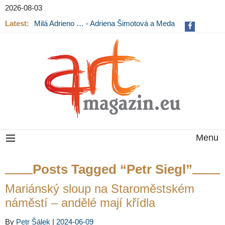
2026-08-03
Latest:
Milá Adrieno … - Adriena Šimotová a Meda
Mládková na výstavě v Museu Kampa
Menu
Posts Tagged “Petr Siegl”
Mariánský sloup na Staroměstském
náměstí – andělé mají křídla
By
Petr Šálek
|
2024-06-09