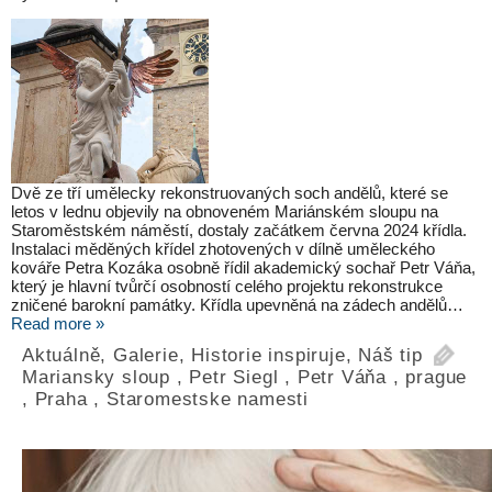
Dvě ze tří umělecky rekonstruovaných soch andělů, které se
letos v lednu objevily na obnoveném Mariánském sloupu na
Staroměstském náměstí, dostaly začátkem června 2024 křídla.
Instalaci měděných křídel zhotovených v dílně uměleckého
kováře Petra Kozáka osobně řídil akademický sochař Petr Váňa,
který je hlavní tvůrčí osobností celého projektu rekonstrukce
zničené barokní památky. Křídla upevněná na zádech andělů…
Read more »
Aktuálně
,
Galerie
,
Historie inspiruje
,
Náš tip
Mariansky sloup
,
Petr Siegl
,
Petr Váňa
,
prague
,
Praha
,
Staromestske namesti