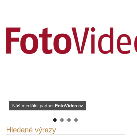
PetrSalek.com
Náš mediální partner
FotoVideo.cz
https://kuula.co/profile/PetrSalek/collections
Hledané výrazy