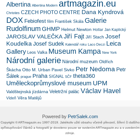
artmagazin.eu
Albertina
Albertina Modern
Dana Kyndrová
CZECH PHOTO CENTRE
Christies
DOX
Galerie
Febiofest
film
František Skála
Rudolfinum
GHMP
Helmut Newton
Hollar
Jan Kaplický
Jiří Fajt
Josef
JAROSLAV VALEČKA
Jiří Stach
Leica
Koudelka
Josef Sudek
Kalendář roku
Laco Deczi
Museum Kampa
Gallery
Leos Valka
New York
Národní galerie
Národní muzeum
Oldřich
Petr Nedoma
Petr
Škácha
Otto M. Urban
Pavel Sivko
Šálek
Praha
theta360
SIGNAL
prague
SČF
UPM
Uměleckoprůmyslové museum
Václav Havel
Veletržní palác
Valdštejnská jízdárna
Věra Matějů
Vídeň
Powered by
PetrSalek.com
Copyright ©​ ​​ARTmagazin.eu ​1997-2019​.​ Jakékoliv užití obsahu včetně převzetí, šíření či dalšího
zpřístupňování článků a fotografií je dovoleno pouze se svolením ​ARTmagazin.eu​ ​a s uvedením
zdroje.