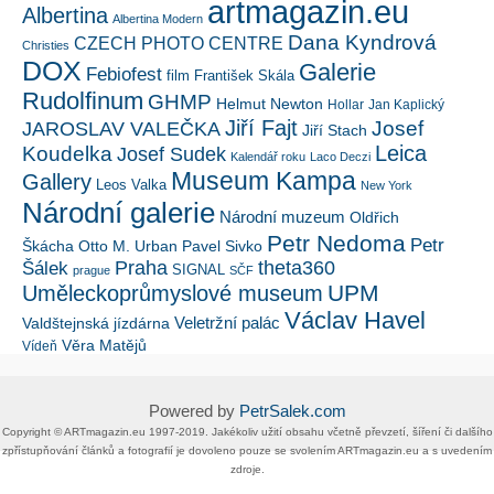
artmagazin.eu
Albertina
Albertina Modern
Dana Kyndrová
CZECH PHOTO CENTRE
Christies
DOX
Galerie
Febiofest
film
František Skála
Rudolfinum
GHMP
Helmut Newton
Hollar
Jan Kaplický
Jiří Fajt
Josef
JAROSLAV VALEČKA
Jiří Stach
Leica
Koudelka
Josef Sudek
Kalendář roku
Laco Deczi
Museum Kampa
Gallery
Leos Valka
New York
Národní galerie
Národní muzeum
Oldřich
Petr Nedoma
Petr
Škácha
Otto M. Urban
Pavel Sivko
Šálek
Praha
theta360
SIGNAL
prague
SČF
UPM
Uměleckoprůmyslové museum
Václav Havel
Veletržní palác
Valdštejnská jízdárna
Věra Matějů
Vídeň
Powered by
PetrSalek.com
Copyright ©​ ​​ARTmagazin.eu ​1997-2019​.​ Jakékoliv užití obsahu včetně převzetí, šíření či dalšího
zpřístupňování článků a fotografií je dovoleno pouze se svolením ​ARTmagazin.eu​ ​a s uvedením
zdroje.