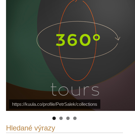
https://kuula.co/profile/PetrSalek/collections
Náš mediální partner
PetrSalek.com
FotoVideo.cz
Hledané výrazy