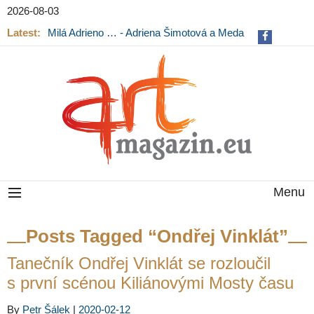
2026-08-03
Latest:
Milá Adrieno … - Adriena Šimotová a Meda
Mládková na výstavě v Museu Kampa
Menu
Posts Tagged “Ondřej Vinklát”
Tanečník Ondřej Vinklát se rozloučil
s první scénou Kiliánovými Mosty času
By
Petr Šálek
|
2020-02-12