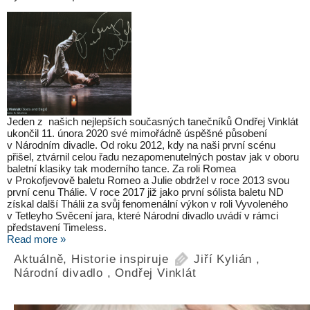
Jeden z našich nejlepších současných tanečníků Ondřej Vinklát
ukončil 11. února 2020 své mimořádně úspěšné působení
v Národním divadle. Od roku 2012, kdy na naši první scénu
přišel, ztvárnil celou řadu nezapomenutelných postav jak v oboru
baletní klasiky tak moderního tance. Za roli Romea
v Prokofjevově baletu Romeo a Julie obdržel v roce 2013 svou
první cenu Thálie. V roce 2017 již jako první sólista baletu ND
získal další Thálii za svůj fenomenální výkon v roli Vyvoleného
v Tetleyho Svěcení jara, které Národní divadlo uvádí v rámci
představení Timeless.
Read more »
Aktuálně
,
Historie inspiruje
Jiří Kylián
,
Národní divadlo
,
Ondřej Vinklát