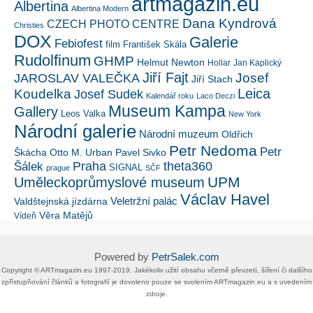
artmagazin.eu
Albertina
Albertina Modern
Dana Kyndrová
CZECH PHOTO CENTRE
Christies
DOX
Galerie
Febiofest
film
František Skála
Rudolfinum
GHMP
Helmut Newton
Hollar
Jan Kaplický
Jiří Fajt
Josef
JAROSLAV VALEČKA
Jiří Stach
Leica
Koudelka
Josef Sudek
Kalendář roku
Laco Deczi
Museum Kampa
Gallery
Leos Valka
New York
Národní galerie
Národní muzeum
Oldřich
Petr Nedoma
Petr
Škácha
Otto M. Urban
Pavel Sivko
Šálek
Praha
theta360
SIGNAL
prague
SČF
UPM
Uměleckoprůmyslové museum
Václav Havel
Veletržní palác
Valdštejnská jízdárna
Věra Matějů
Vídeň
Powered by
PetrSalek.com
Copyright ©​ ​​ARTmagazin.eu ​1997-2019​.​ Jakékoliv užití obsahu včetně převzetí, šíření či dalšího
zpřístupňování článků a fotografií je dovoleno pouze se svolením ​ARTmagazin.eu​ ​a s uvedením
zdroje.